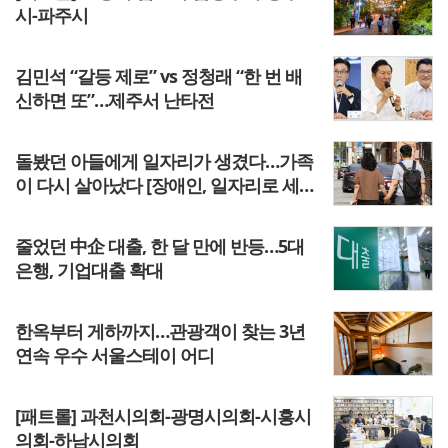
시-파주시
김민석 “갈등 제로” vs 정청래 “한 번 배
신하면 또”…제주서 난타전
돌봤던 아들에게 일자리가 생겼다…가족
이 다시 살아났다 [장애인, 일자리로 세상
을 만나다③]
줄었던 中企 대출, 한 달 만에 반등…5대
은행, 기업대출 확대
한옥부터 게하까지…관광객이 찾는 3년
연속 우수 서울스테이 어디
[패트롤] 과천시의회-광명시의회-시흥시
의회-하남시의회