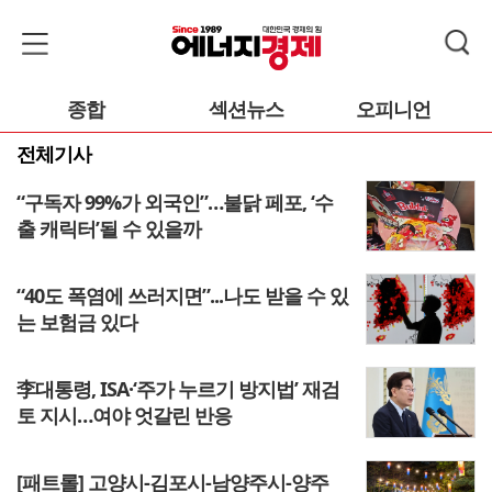
종합
섹션뉴스
오피니언
전체기사
“구독자 99%가 외국인”…불닭 페포, ‘수
출 캐릭터’될 수 있을까
“40도 폭염에 쓰러지면”...나도 받을 수 있
는 보험금 있다
李대통령, ISA·‘주가 누르기 방지법’ 재검
토 지시…여야 엇갈린 반응
[패트롤] 고양시-김포시-남양주시-양주