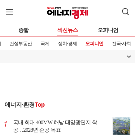
종합
섹션뉴스
오피니언
제
건설부동산
국제
정치·경제
오피니언
전국·사회
에너지·환경
Top
국내 최대 400MW 해남 태양광단지 착
공…2028년 준공 목표