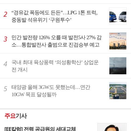
“경유값 폭등에도 든든”…LPG 1톤 트럭,
중동발 석유위기 ‘구원투수’
민간 발전량 126% 오를 때 발전5사 27% 감
소…통합발전사 출범으로 진검승부 예고
국내 최대 육상풍력 ‘의성황학산’ 상업운
전 개시
태양광 올해 3GW도 못했는데…연간
10GW 목표 달성될까
주요
기사
[EE칼럼] 전력 공급원의 세대교체