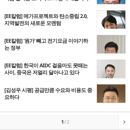
[EE칼럼] 메가프로젝트와 탄소중립 2.0,
지역발전의 새로운 모멘텀
[EE칼럼] ‘원가’ 빼고 전기요금 이야기하
는 정부
[EE칼럼] 한국이 AIDC 걸음마도 못떼는
사이, 중국은 저멀리 달아나고 있다
[김성우 시평] 공급만큼 수요와 비용도 중
요하다
1
/
2