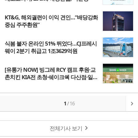
KT&G, 해외궐련이 이익 견인…“배당강화
중심 주주환원”
식봄 붙자 온라인 51% 뛰었다…CJ프레시
웨이 2분기 취급고 1조3629억원
[유통가 NOW] 빙그레 RCY 캠프 후원·교
촌치킨 KIA전 초청·쉐이크쉑 다산점·일동
후디스 KLPGA 지원
1
/
16
전체기사 보기