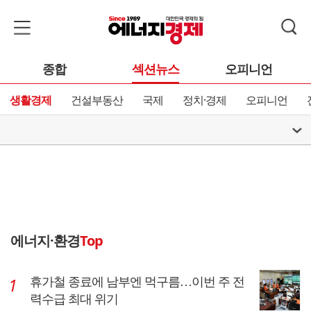
종합
섹션뉴스
오피니언
생활경제
건설부동산
국제
정치·경제
오피니언
에너지·환경
Top
휴가철 종료에 남부엔 먹구름…이번 주 전
력수급 최대 위기