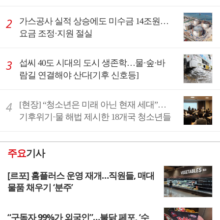
가스공사 실적 상승에도 미수금 14조원…
요금 조정·지원 절실
섭씨 40도 시대의 도시 생존학…물·숲·바
람길 연결해야 산다[기후 신호등]
[현장] “청소년은 미래 아닌 현재 세대”…
기후위기·물 해법 제시한 18개국 청소년들
주요
기사
[르포] 홈플러스 운영 재개…직원들, 매대
물품 채우기 ‘분주’
“구독자 99%가 외국인”…불닭 페포, ‘수