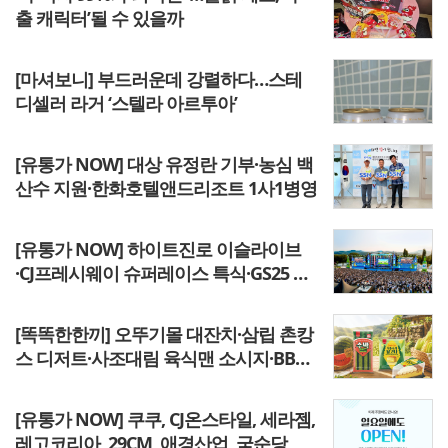
출 캐릭터’될 수 있을까
[마셔보니] 부드러운데 강렬하다…스테
디셀러 라거 ‘스텔라 아르투아’
[유통가 NOW] 대상 유정란 기부·농심 백
산수 지원·한화호텔앤드리조트 1사1병영
[유통가 NOW] 하이트진로 이슬라이브
·CJ프레시웨이 슈퍼레이스 특식·GS25 레
드닷·수상세븐일레븐 쿠팡이츠
[똑똑한한끼] 오뚜기몰 대잔치·삼립 촌캉
스 디저트·사조대림 육식맨 소시지·BBQ
8월 할인·파스쿠찌 저당 아이스티
[유통가 NOW] 쿠쿠, CJ온스타일, 세라젬,
레고코리아, 29CM, 애경산업, 국순당