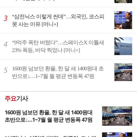
“삼전닉스 이렇게 싼데”…외국인, 코스피
못 사는 이유 [머니+]
“9억주 폭탄 버텼다”…스페이스X 이틀새
23% 폭등, 바닥 찍었나 [머니+]
1600원 넘보던 환율, 한 달 새 1400원대 초
반으로↓…1~7월 월 평균 변동폭 47원
주요
기사
1600원 넘보던 환율, 한 달 새 1400원대
초반으로↓…1~7월 월 평균 변동폭 47원