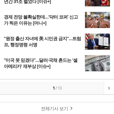
년간 31조 벌었다 [이슈+]
경제 전망 불확실한데…‘닥터 코퍼’ 신고
가 찍은 이유는 [머니+]
“원정 출산 자녀에 美 시민권 금지”…트럼
프, 행정명령 서명
“미국 못 믿겠다”…달러·국채 흔드는 ‘셀
아메리카’ 재부상 [이슈+]
1
/
10
전체기사 보기