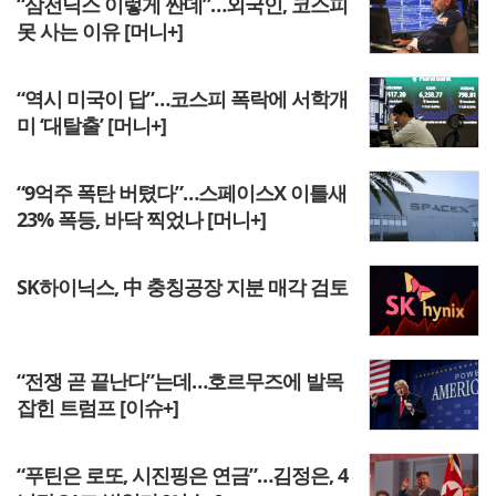
“삼전닉스 이렇게 싼데”…외국인, 코스피
못 사는 이유 [머니+]
“역시 미국이 답”…코스피 폭락에 서학개
미 ‘대탈출’ [머니+]
“9억주 폭탄 버텼다”…스페이스X 이틀새
23% 폭등, 바닥 찍었나 [머니+]
SK하이닉스, 中 충칭공장 지분 매각 검토
“전쟁 곧 끝난다”는데…호르무즈에 발목
잡힌 트럼프 [이슈+]
“푸틴은 로또, 시진핑은 연금”…김정은, 4