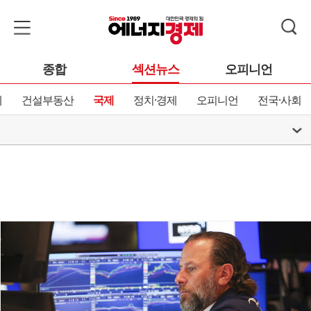
종합
섹션뉴스
오피니언
제
건설부동산
국제
정치·경제
오피니언
전국·사회