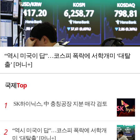
“역시 미국이 답”…코스피 폭락에 서학개미 ‘대탈
출’ [머니+]
국제
Top
SK하이닉스, 中 충칭공장 지분 매각 검토
“역시 미국이 답”…코스피 폭락에 서학개
미 ‘대탈출’ [머니+]