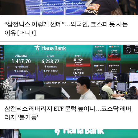
“삼전닉스 이렇게 싼데”…외국인, 코스피 못 사는
이유 [머니+]
삼전닉스 레버리지 ETF 문턱 높이니…코스닥 레버
리지 ‘불기둥’