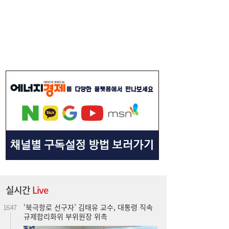
“15% 빠졌는데 사도 되나”...SK하이닉스 급
17:05
락 부른 ‘루빈 리스크’
실시간
Live
‘북극항로 선구자’ 김태유 교수, 대통령 직속
16:47
규제합리화위 부위원장 위촉