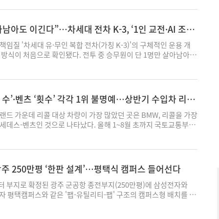
 포괄적 규제 완화에 대한 사회적 반발이 있는 만큼 개정안이 입법
는 보다 세밀한 규제 분리가 필요하다는 주장이다. 유병준 서울대
 서울 중구 한국프레스센터에서 열린 게임산업법 전부개정안 전문가
아남아도 이긴다”…차세대 전차 K-3, ‘1인 교전·AI 조준’
업법은 온라인 및 모바일 게임의 경품 이벤트를 사실상 전면 금지
 활용한 마케팅이 제한되면서, 기업은 일반 광고에 더 많은 비용을
임질 '차세대 유·무인 복합 전차(가칭 K-3)'의 구체적인 운용 개
 비용은 구글이나 애플 같은 해외 플랫폼에 흘러가고 있다"고 지적
 방식이 처음으로 확인됐다. 전투 중 승무원이 단 1명만 살아남아도
털 게임에 대한 경품 규제 완화는 국내 이용자에게 직접적인 혜택을
빗나간 포탄의 폭발 지점을 인공 지능(AI)이 역추적해 스스로 영점
플랫폼으로 유출되는 마케팅 비용을 국내 생태계에 순환시키는 효과를
적인 타격 능력과 극한의 생존성을 갖추게 될 것으로 나타났다. 7일
개정안이 실제 입법 성과를 거두려면 '사행성 규제 완화'라는 포괄
전차는 다수의 무인기(UAV, Unmanned Aerial Vehicle)와 무인
 등급별 분리 규제 강화와 경품 규제 네거티브 전환'이라는 정밀한 방
ed Ground Vehicle)을 지휘·통제하며 적진을 돌파하는 네트워크
량 수’·벤츠 ‘횟수’ 각각 1위 불명예…상반기 수입차 리콜
장했다. 유 교수가 제시한 안은 게임물을 사행성 등급에 따라 4개
rk-centric Warfare)의 '이동형 스마트 지휘소' 역할을 수행할 것
별로 경품 규제를 달리 적용하는 것을 골자로 한다. 제시된 4개 유
 전차 개발에는 K-2 흑표 전차의 성공을 이끌었던 국방과학연구소
랜드 가운데 리콜 대상 차량이 가장 많았던 곳은 BMW, 리콜을 가장
 확률 요소가 포함되지 않은 대부분의 일반 디지털 게임 △확률형
 현대로템, 사격 통제 시스템(FCS, Fire Control System)을 전
세데스-벤츠인 것으로 나타났다. 올해 1~8월 초까지 국토교통부가
 △하우스 수수료를 내고 간접 환금이 가능한 플랫폼 매개형 게임
여할 전망이다. 가장 직관적인 하드웨어적 진화는 체계 종합을 맡은
자료를 바탕으로 국내 판매 상위 15개 수입차 브랜드의 리콜 대상
△실질적 환금성이 존재하는 고위험 게임 등이다. 환금성과 사행성이
·무인 복합 전차 운용 스테이션' 기술에서 엿볼 수 있다. 전차장·포
중대리콜 여부, 결함 유형 등을 집계한 결과, BMW의 리콜 대상 차량
 완화하고, 위험도가 높아질수록 경품 제공을 제한·금지하는 차등
과 조작 장비가 물리적으로 분리된 기존 전차는 전투 중 피격으로
가장 많았다. 이어 볼보(10만1193대), 메르세데스-벤츠(7만7930
지털 게임은 원칙적으로 경품 제공을 허용하되, 확률형 게임은 상한
면 전차의 전체 전투력이 급감하는 약점이 있다. 하지만 현대로템은
1대), 포르쉐(5만9070대) 순이었다. BMW는 화재 위험을 동반한 중대
광주 250만평 ‘한판 설계’…평택식 캠퍼스 들어선다
 게임과 사행성 아케이드 게임은 금지하는 방식이다. 유 교수는 “웹
내에 3명의 승무원이 나란히 앉아 완전히 동일한 디스플레이와 '메인
대상 브랜드 가운데 가장 많았다. 스타터모터와 에어컨 배선, 후미등
수료 구조와 기술 기반 수익 가능성으로 인해 확률형 아이템과 별도
간'을 공유하는 공용화 조종실을 설계했다. 승무원들은 탑승 후 패스워
생 우려가 확인된 데 따른 것이다. 중대리콜은 화재 발생 가능성 등
 부지로 확정된 광주 군공항 종전부지(250만평)에 삼성전자와
 한다"면서 “규제 설계는 '무엇을 막을 것인가'가 아니라 '어떻게
장·포수·조종수 등 자신의 역할을 소프트웨어로 할당받는다. 조작
영향을 미칠 우려가 있는 결함을 대상으로 국토부가 별도 표기해 안
 평택캠퍼스와 같은 '팹-유틸리티-팹' 구조의 캠퍼스형 배치를 각
작해야 한다"고 강조했다. 이날 토론회 패널로 참석한 이철우 한국
행용 가감속 페달은 조종수 권한을 획득한 자리에서만 작동하도록 제
W코리아 측은 “잠재적 위험 요소를 선제적으로 개선하기 위한 자발
력하게 검토하고 있는 것으로 확인됐다. 양사가 각각 독립된 유틸
이용자에게 기념 굿즈를 제공하는 게 문제가 되는 게 정말 이해가
심은 비상 상황에 대비한 '제어권 강제 탈취' 기능이다. 교전 중 피
을 최우선으로 고려하고 있다"고 밝혔다. 메르세데스-벤츠는 리콜 대
구축하는 방식으로, 향후 반도체 수요에 따라 최대 4개 세트를 동시