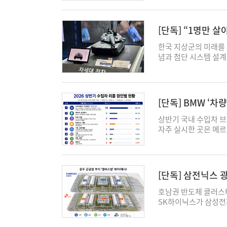
으로 설계되어 있지만,
으로 이어지기 위해서
경영학과 교수는 6일
[단독] “1명만 살
포럼에서 “현행 게임산
기능 탑재
하고 있다"며 “경품을
한국 지상군의 미래를 책
투입하게 되고 결국 그
념과 첨단 시스템 설계
했다. 그러면서 “디지
기동·교전이 가능하고 
돌리고, 해외 광고 
을 다시 잡는 등 파괴
낳는다"며 “이번 전부
본지 취재 결과, 차세대 
적 접근 대신 '사행성
차량(UGV, Unmann
[단독] BMW ‘차
향으로 가야한다"고 주
중심전(NCW, Netwo
뜯어보니
유형으로 나누고, 유형
으로 파악됐다. 차세대
상반기 국내 수입차 브
형은 △환금성이 없고
(ADD)와 체계 종합 업체
자주 실시한 곳은 메르
아이템이 포함된 게임
담한 한화시스템이 참
발표한 자동차리콜센터 
(웹보드 게임 전반) 
현대로템이 고안한 '유
차량 수와 리콜 횟수, 
낮은 게임에는 규제를
수·조종수의 탑승 공간
은 총 10만7866대로 
규제 체계다. 일반 디
한 명이라도 무력화되
대), 아우디(7만303
[단독] 삼전닉스 
액을 적용하고, 웹보드
차체 전방 장갑 캡슐 
리콜도 4건으로 조사 
보드 게임은 하우스 수
조종간', '보조 조종
하우징 등에서 화재 발
호남권 반도체 클러스터
등급으로 분리 규율돼야
드 로그인을 통해 전차
운전자 안전에 중대한 
SK하이닉스가 삼성전자
구별할 것인가'에서 시
혼선을 막기 위해 주
내하는 리콜이다. BM
각 적용하는 방안을 유
게임이용자협회장은 “
어된다. 이 시스템의 핵
적 리콜로, 고객 안전
리티를 갖춘 캠퍼스를 