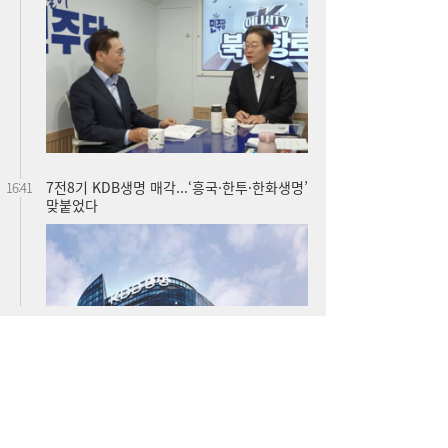
7전8기 KDB생명 매각...‘흥국·한투·한화생명’
16:41
맞붙었다
“전쟁 곧 끝난다”는데…호르무즈에 발목 잡
16:39