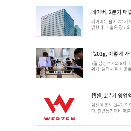
되지 않는 부분"이라며
격 등으로 타 승무원이
상 차량 수에서는 3위
에 착공하는 방안도 거
분"이라며 “이 부분에
해 즉각 통제 권한을 
과 엔진제어장치(ECU
따르면, 광주 군공항 
네이버, 2분기 매출
교수는 “과거 공정거래
태의 보조 조종간으로 
교적 대상 차량이 적은
틸리티 시설을 두고 
얼마까지 줄 수 있는지
으로도 전투를 속행할 
르세데스-벤츠 코리아 
검토되고 있다. 반도체
네이버는 올해 2분기 
은 허위, 기만적 표시
전 무인화 시대로 넘어
예방적 차원에서 선제적
하는 유틸리티 시설을 
밝혔다. 매출은 광고와 
것"이라고 말했다. 
를 운용할 수 있도록 
했다. 판매량과 리콜 
캠퍼스가 대표적이다. 
고, 영업이익은 AI 인
라, 울타리를 옮겨 세
로 운용 소프트웨어뿐만
거 판매 차량도 포함되
요한 냉수·스팀·압축공
별 매출은 네이버 플랫폼
해야할 방향"이라고 강조
동시다발적으로 진행되는
순위와 리콜 대상 차량
설 경험을 바탕으로 유
억원을 기록했다. 네이버
개발했던 한화시스템은
리콜 대상 차량이 766
영 효율을 높인 바 있
다. 광고 매출은 AI 
“201g, 이렇게
등록하며 기술 고도화에
수 2위, 판매 9위인 
팹을 먼저 짓고 별도로
늘었다. 회사에 따르면 
을 'UAV·무인 수상정(U
빠르게 늘고 있는 BY
팹' 구조는 가운데 유
정식 출시한 AI 브리
7일 삼성전자의 8세대
차', 자주포와 같은 
(PHEV) 모델을 제
급받을 수 있어 건설 기
은 3배 이상을 기록했
워치 '갤럭시 워치 울
접적으로 겨냥한 기술
실시했다. 리콜 대상 
년, 부지는 30만평이
십, N배송 강화 등에 
한국을 포함해 미국, 영
'화기 조준 자동 보정 
원인 중 가장 많이 나
쓰는 방식은 아니다. 
년 동기 대비 16%, 전
혔다. '갤럭시 Z 시리
치'의 흙먼지나 물보라
브랜드에서 이러한 경향
스1기' 식으로 회사마
은 스마트스토어 성장과 
가 판매돼 역대 갤럭시 
방위각·고각 등 조향각
이 소프트웨어·전자제
자체적으로 맡는 데다
원으로 집계됐다. 네이버
로운 폼팩터인 '갤럭시 
격 시 화기의 각도를 
웹젠, 2분기 영업
디는 후방카메라와 계
는 것이다. 업계 관계
AI 플랫폼 사업을 본
면으로 멀티태스킹에 최적
해 하늘과 지상의 3대
을 실시했다. 반면 B
성은 회사마다 조금씩 
생태계 전반의 경쟁력
리즈' 중 가장 얇다. 
웹젠이 올해 2분기 영
시스템'도 적용된다. 
전 부품 관련 리콜 비
4세트 동시 착공 업
부문 매출은 전년 동기 
화소 카메라와 폴드 시리
다. 전년동기대비 매출은
Earth-Centered·
적 결함이 리콜의 주
짓는 방안이 유력하다고
왈라팝, 포시마크, 소다
8'은 콘텐츠 감상에, 
은 신작 부재에 따른 
Weighted Least
리콜의 무게중심이 옮
가 충분하다고 판단되면
기 대비 13.3% 증가
201g으로 역대 최경량
젠크레빅스가 개발하는 
차를 상쇄시킴으로써 적
화와 맞물려 있다고 분
배제되지 않고 있다. 
으며, 엔터프라이즈 매
'갤럭시 Z 플립8'은 무
'디펜스 게임의 폭군이
적을 식별하면 적의 종
소프트웨어 업데이트만