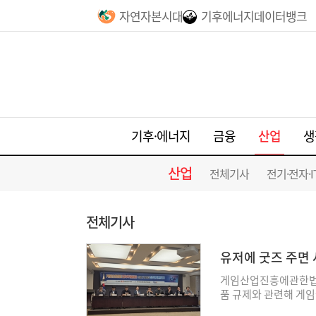
자연자본시대
기후에너지데이터뱅크
산업
기후·에너지
금융
생
산업
전체기사
전기·전자·I
전체기사
유저에 굿즈 주면 
게임산업진흥에관한법률
품 규제와 관련해 게임
나왔다. 개정안은 경품