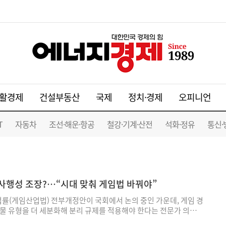
활경제
건설부동산
국제
정치·경제
오피니언
T
자동차
조선·해운·항공
철강·기계·산전
석화·정유
통신·
사행성 조장?…“시대 맞춰 게임법 바꿔야”
(게임산업법) 전부개정안이 국회에서 논의 중인 가운데, 게임 경
물 유형을 더 세분화해 분리 규제를 적용해야 한다는 전문가 의견이
 제공 금지 규제를 '특정장소형 게임(아케이드 등)'에만 남기는 쪽