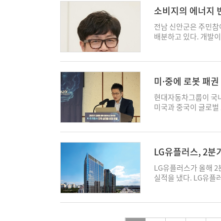
착공하는 것도 가능하다
대비 21.3%, 전분기
가볍다. 손거울처럼 자
결합한 복합장르 작품이
업 임무 자동화 시스템'
품보다 전자제어 시스
소비지의 에너지 
이전부지 24만평, 안
토리 사업 관련 매출이
다. '갤럭시 워치 울트
전략성과 로그라이크 방
법' 표에는 무인기·무인
대덕대학교 자동차학과
을 합친 250만평 전
버 대표는 “엔비디아와
수 성장을 기록했다. '
가 정보를 공개한다. 그
전남 신안군은 주민참
으로 적 전차나 건물이
결함을 중심으로 이뤄
서 업계에서는 탄약고 
소화하면서 사업 확대
밝기의 디스플레이를 탑
젠 대표는 “내년으로 
배분하고 있다. 개발
을 배정하고 무인 자원
름이 나타나고 있다"
유력하게 거론돼 왔지만
기반을 활용해 초기 가
전한 목표 달성을 돕는다
을 준비하고 있다"며 
제적 편익을 지역에 남
다. 이러한 첨단 하드
확보를 위한 경우도 적
서만 군공항 이전 일정
있는 매출과 이익을 창출
신체 체력 지수 등을 
갈 것"이라고 말했다. 정
이익 배분 과정에서 
고리즘이 자리 잡고 있
다만 정보 비대칭이 
달 반도체 메가프로젝
국적인 미를 살린 '갤럭
하고 누가 이익을 얻는
스템'을 통해 전차 개
체가 불안과 불편으로
입지로 확정한 데 이어,
대용으로 쓸 수 있는 '
세계은행(WB), 국제에
(M&S, Modeling 
교수는 “100% 결함
선 논의할 예정이다. 
미·중에 로봇 패권
선보였다. '갤럭시 워치
'Tracking SDG 7: 
전 3D 형상으로 모의
“중요한 것은 결함이
특별시 관계자는 “10
것”
스티·스포츠·패브릭·벨
근률은 92%에 도달했
는 예산 낭비와 개발 지연을 차단한다는
현대자동차그룹이 국내 
투명하게 알리는 것"이
곽이 나올 것"이라고 말
가지 스타일 연출이 가능
다. 더 주목할 사실은
도입됐다. 국과연의 '
미국과 중국이 글로벌 
절하지 않은 부분이 있
할 충분한 소득이 있는
효율적으로 타격하기 위
부품, 제조, 서비스를
실제 안전에 어느 정도
성을 확대하는 것만으
유 능력도 특허에 반영
상이다. 6일 국회에서
스센터 방문 등 시간적
빈곤을 가르는 또 하나
상황을 판단해 '통신 
을 위한 포럼'에는 
있다"고 했다. 박서현 기
가 다르다. 그러나 
복원한다. 박규빈 기자 k
대차그룹, 한국산업기술
LG유플러스, 2분
점에서는 맞닿아 있다.
원(KETI) 등이 참석
득 가구는 에너지 비용
미래사업전략실 RH로
LG유플러스가 올해 2
받는다. 정부의 에너지
스 및 생태계 구축 전
실적을 냈다. LG유플러
를 고치지는 못한다. 
재편되고 있다고 진단했
비스수익 3조765억원
가 필요하다. 바우처
하며 로봇 산업 밸류체
대비 13.1% 증가했
겨울의 비용까지 낮춘다
시장에서도 누구보다 
제외한 서비스수익은 2
이 같은 에너지 빈곤과
한 바 있다"며 “로봇
업이익률은 11.2%로 