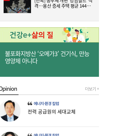
[단독] 종부세 개편 ‘강남벨트’ 직
코스피 약보합 마감…반도체 혼조세에도 기
16:17
격…용산 증세 주택 평균 1449
즈
관 순매수로 낙폭 제한 [마감시황]
만원 늘어
불포화지방산 ‘오메가3’ 건기식, 만능
영양제 아니다
한성우·이성현, 첫 패션 룩북 촬영 마쳐…키
15:38
즈 모델 활동 본격화
Opinion
더보기 +
에너지·환경 칼럼
전력 공급원의 세대교체
에너지·환경 칼럼