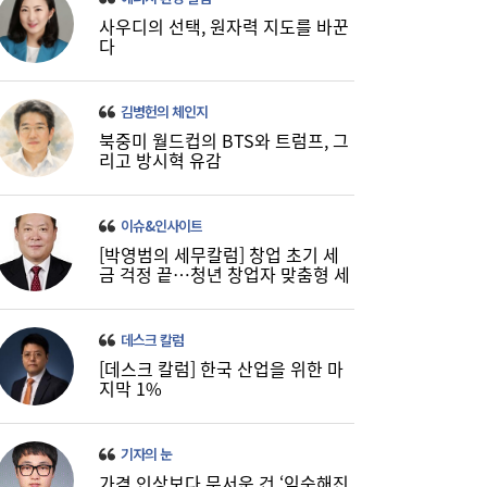
사우디의 선택, 원자력 지도를 바꾼
[금융 풍향계] NH농협은행, 최고 연 7.3%
15:32
다
‘모두트래블리적금’ 조기 완판 外
김병헌의 체인지
북중미 월드컵의 BTS와 트럼프, 그
리고 방시혁 유감
이슈&인사이트
[박영범의 세무칼럼] 창업 초기 세
금 걱정 끝…청년 창업자 맞춤형 세
정 지원 확대
데스크 칼럼
[데스크 칼럼] 한국 산업을 위한 마
지막 1%
기자의 눈
가격 인상보다 무서운 건 ‘익숙해진