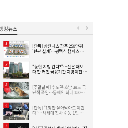
힌 트럼프 [이슈+]
랭킹뉴스
[단독] 삼전닉스 광주 250만평
[
‘한판 설계’…평택식 캠퍼스 들
어선다
“누가 되든 한쪽은 공천 학살”…선 넘은 ‘석
16:18
청대전’, 분당 역사까지 소환했다
“농협 지방 간다?”…산은 때보
“
다 판 커진 금융기관 지방이전 논
하
란
크
[주말날씨] 수도권·호남 39도 극
한
단적 폭염…동해안 최대 150㎜
기
폭우 비상
[단독] “1명만 살아남아도 이긴
다”…차세대 전차 K-3, ‘1인 교전
분
·AI 조준’ 기능 탑재