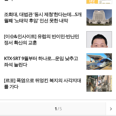
조희대, 대법관 ‘동시 제청’한다는데…5개
월째 ‘노태악 후임’ 인선 못한 내막
[이슈&인사이트] 유럽의 반이민·반난민
정서 확산의 교훈
KTX·SRT 9월부터 하나로…운임 낮추고
좌석 늘린다
[르포] 폭염으로 뒤엉킨 복지의 사각지대
를 가다
1
/
5