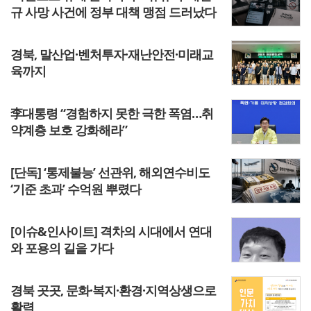
규 사망 사건에 정부 대책 맹점 드러났다
경북, 말산업·벤처투자·재난안전·미래교
육까지
李대통령 “경험하지 못한 극한 폭염…취
약계층 보호 강화해라”
[단독] ‘통제불능’ 선관위, 해외연수비도
‘기준 초과’ 수억원 뿌렸다
[이슈&인사이트] 격차의 시대에서 연대
와 포용의 길을 가다
경북 곳곳, 문화·복지·환경·지역상생으로
활력