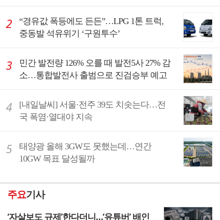
“경유값 폭등에도 든든”…LPG 1톤 트럭,
중동발 석유위기 ‘구원투수’
민간 발전량 126% 오를 때 발전5사 27% 감
소…통합발전사 출범으로 진검승부 예고
[내일날씨] 서울·전주 39도 치솟는다…전
국 폭염·열대야 지속
태양광 올해 3GW도 못했는데…연간
10GW 목표 달성될까
주요
기사
‘자살보도 규제’한다더니…‘유튜버’ 배인