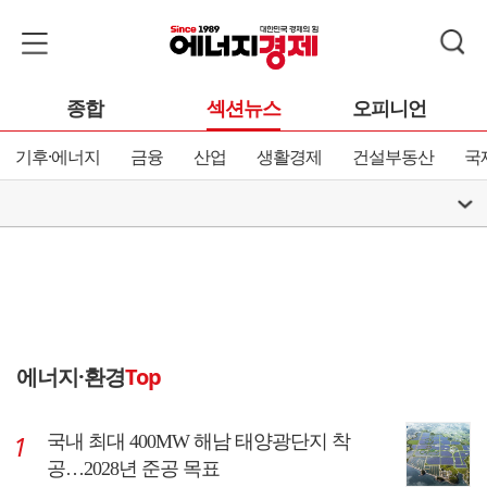
종합
섹션뉴스
오피니언
기후·에너지
금융
산업
생활경제
건설부동산
국
에너지·환경
Top
국내 최대 400MW 해남 태양광단지 착
공…2028년 준공 목표