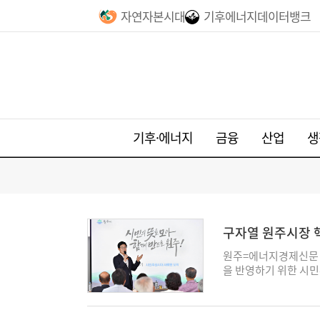
자연자본시대
기후에너지데이터뱅크
기후·에너지
금융
산업
생
구자열 원주시장 핵
원주=에너지경제신문 
을 반영하기 위한 시민
산골문화센터에서 시민
다고 밝혔다. 이번 행
정책 의견을 수렴하기 