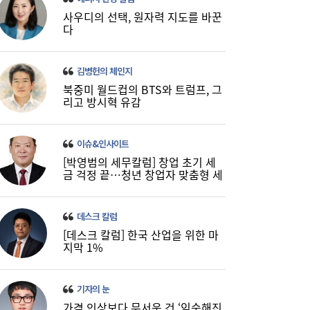
사우디의 선택, 원자력 지도를 바꾼
다
LH 사장, 주택공급 속도전 위해 “보상 임시
16:18
김병헌의 체인지
직, 정규직보다 더 많이 주겠다”
북중미 월드컵의 BTS와 트럼프, 그
리고 방시혁 유감
이슈&인사이트
[박영범의 세무칼럼] 창업 초기 세
금 걱정 끝…청년 창업자 맞춤형 세
정 지원 확대
데스크 칼럼
[데스크 칼럼] 한국 산업을 위한 마
LG유플러스, 2분기 영업익 3445억원…역대
15:37
지막 1%
최대 실적
기자의 눈
가격 인상보다 무서운 건 ‘익숙해진