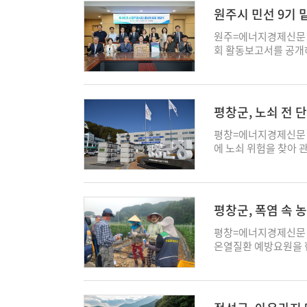
정책을 추진할 때 반영
원주시 민선 9기 
안, 토론 결과 공유,
배치된다. 토론 의제는 
원주=에너지경제신문 
통 개선, 지역 일자리,
회 활동보고서를 공개하
인원은 300명 이내다.
약을 시정에 반영하는 
수 기간은 5일부터 오
반영을 추진한다. 민
주시청 기획과 방문을 
시민 제안 218건에 
성별, 거주지역, 희망
지난 6월 9일부터 7
평창군, 노쇠 전
회를 시작으로 시민이 
개했다고 밝혔다. 준비
원주시장은 “시민의 다
별 공약과 실행 방안을
평창=에너지경제신문 
원주의 발전 방향에 대
다. 보고서는 '시민주
에 노쇠 위험을 찾아 관리하는 사업을 확
모집한 시민 300명이
정을 운영 원칙으로 삼
진해 온 10여 년간 
이번 반상회가 민선 9
책 제언과 시정 목표별
에 시동을걸었다. 평창
와 재검토 의견까지 보
소통광장'에 접수된 시
정돼 이달부터 대화권역
지, 그 이유와 정책 
견과 정책 반영 가능성
상은 노쇠 전 단계인 
평창군, 폭염 속
ess003@ekn.kr
서를 전달하고 준비위
양·구강관리 등을 함께
원장은 “시민을 행정서
2014년 대화면 하안
평창=에너지경제신문 
칙이 시정에 반영돼야 
방 프로그램을 시작했다
온열질환 예방요원을 
반영하고 시민의 의견
지기능 등 노인 건강지
직접 찾아 예방활동에 
시 홈페이지 '정보공개
'JAMA Network
업인을 맡아야 하는 구
예산과 국도비전략팀장을
연구인 'ASPRA-IS
군비 각 1000만원씩
혔다. 전담자는 매주 
이후 건강 상태를 분석
원으로 선발했다. 이들