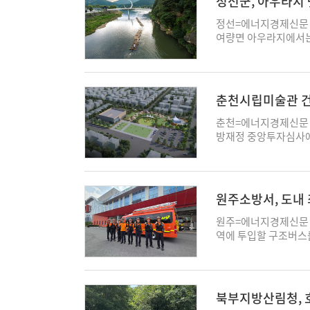
정선군, 아우라지
은 서울 마포구 강원
취약한 주민이었다. 프
예방활동을 펼치고 있다
에 현안사업과 예산 관
물 점검, 낙상 예방 
온음료와 쿨토시, 아이
정선=에너지경제신문 
결하는 업무를 맡는다.
년 6개월간 추적 분석했다. 건강보험과 장기요양보험 자료를 연결해 5년
에는 340명이 참여했고
여량면 아우라지에서는
무도 지원한다. 지금
결과, 참여군은 비참
작물 관리 요령을 담은
고, 고한구공탄시장에
과 자료 전달이 한곳에
6.53개월 길었다. 
접 농가를 찾아가는 
름밤 활기를 더했다. 
별 현안과 국비 사업을
시 환율 기준 약 87
했다는 점이 가장 큰 
가철을 맞아 정선 아우
과 시청 부서 사이의 
면 비용 대비 편익은 8
가 많았지만 올해는 
이 방문했다. 정선군은
춘천시립미술관 건
다. 박에스더 기자 ess0
었고 이후에는 장기요양
도 전달하고 있다"며
열린 축제가 주민과 관
참여자를 비교한 비무
직접 만나는 만큼 예방
지천이 합류하는 곳으
춘천=에너지경제신문 
인 원인이라고 단정하
재까지 예방요원의 활
하던 뗏목의 출발지다.
방재정 중앙투자심사에 
할 필요성을 뒷받침하는
역 농업인 온열질환 발
역사문화 공간이다. 올
년 공사를 시작할 계
쇠평가를 계속 실시한다
러난다. 예방요원 12
및 막걸리 축제'라는 
업의 중앙투자심사 의
강위험으로 관리하는 
야 한다. 농가 대부분
함께 즐길 수 있도록 
본심사를 진행하고 1
전시킨다는 계획이다. 
야 하고, 농업인들이 
공연이 열렸다. 또한 
실시설계를 추진해 2
원주소방서, 도내
촌지역에 맞는 사업을
부담이 적지 않다. 무
했으며 향토음식점과 
신지구에 연면적 500
노쇠평가와 예방관리를 
점에서 또 다른 온열질
전수관과 아우라지 돌과
갖춘 복합문화시설로 
원주=에너지경제신문 
시간대 현장활동을 자
역사와 문화를 접할 수
177억원을 지원하고 
역에 투입할 구조버스
방요원들의 안전관리도
의료지원 등을 맡았다.
투입되지 않는다. 춘천
로 119구조대에 구조
중요하지만 예방요원의
한 것으로 추산했다.
타당성 검토를 진행했다
천, 경남, 전북 등 
하도록 지속적으로 안
살아 있는 역사문화 자
도 실시했다. 공립미술
것은 원주소방서가 처음
자 사업은 아니다. 농
통문화를 함께 즐길 수
의 문턱을 넘지 못했기
9000만원을 들여 지
북부지방산림청, 
평창군은 지역 실정에 
탕으로 지역의 정체성
정성 등에 보완이 필요
기존 구조공작차보다 4