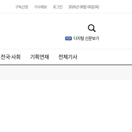
구독신청
기사제보
로그인
2026년 08월 06일(목)
디지털 신문보기
“3조 던진 외국인, 3조 받은 개미”...삼전닉
17:15
스, 하루 새 ‘와르르’
전국·사회
기획연재
전체기사
소비지의 에너지 빈곤, 생산지의 소외 [이창
17:00
언의 지속가능성 나침반]