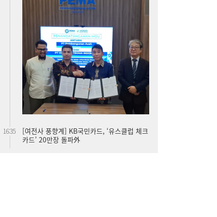
[여전사 풍향계] KB국민카드, ‘유스클럽 체크
16:35
카드’ 20만장 돌파外