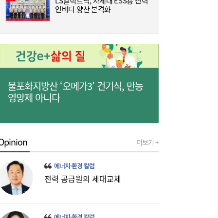
LS일렉트릭, 차세대 ESS용 전력
[
인버터 양산 본격화
미·중에 로봇 패권 안 뺏긴다…현대차, “‘글로
16:26
3
벌 로봇 파운드리’ 구축할 것”
불포화지방산 ‘오메가3’ 건기식, 만능
영양제 아니다
Opinion
더보기 +
코스피, 반도체 차익실현에 4%대 급락…코
16:21
스닥은 800선 지켜내[마감시황]
에너지·환경 칼럼
전력 공급원의 세대교체
에너지·환경 칼럼