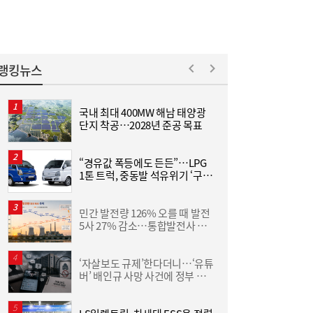
랭킹뉴스
국내 최대 400MW 해남 태양광
“
단지 착공…2028년 준공 목표
미
“경유값 폭등에도 든든”…LPG
[금융권 풍향계] 취약계층 금융 접근성↑...기
16:32
1톤 트럭, 중동발 석유위기 ‘구원
산
업은행, 비대면 햇살론 출시 外
투수’
민간 발전량 126% 오를 때 발전
[
5사 27% 감소…통합발전사 출
집
범으로 진검승부 예고
위
‘자살보도 규제’한다더니…‘유튜
동
버’ 배인규 사망 사건에 정부 대
화
책 맹점 드러났다
6