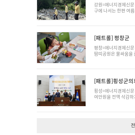
는 상황에서 예방요원 
단속
고한구공탄시장에서 열
획과 운영방안, 주변 
화재 현장에는 기존 
강원=에너지경제신문 
장비 지원이 필요하다.
지난달 31일부터 이달
정을 받았다. 춘천시립
구조버스와 수난구조차
구에 나서는 한편 여름
지원 등을 함께 보완해
을 운영했다. 시장 상
품과 춘천 근현대미술
구조장비를 실을 수 있
유실된 숲길을 점검했고
부 확인을 이어가면서 
준비 물량이 연일 조
가 있다. 시민들이 가
휴식에 필요한 공간도
단속했다. 최근 집중
업이 9월 중순 마무리
역 특산물을 활용한 제
성화에도 도움이 될 것
배치해 재난 현장 대응력
에 나선다. 북부지방산
사례와 예방요원의 업무
구공탄시장을 방문하면
로 중요한 전환점을 
을 점검했다. 점검 결
군농업기술센터장은 “
[패트롤] 평창군
일까지 매일 운영된다.
업을 추진하겠다"고 말했
것으로 확인됐다. 북
야외작업을 피하고 예
이다. 두 축제는 아
복구 작업을 진행할 계
평창=에너지경제신문 
선을 다하겠다"고 말했다
콘텐츠로 확장했다는 데 
안전사고를 예방할 방
땀띠공원은 물싸움을 
지속적인 점검을 통해
며 '땀띠귀신 사냥 워
름 휴가철을 맞아 산림
24일 개막해 열흘간의
단속한다. 북부지방산림
가족 체험, 공연, 지
으로 '여름철 산림 내
에서는 땀띠귀신 사냥 
[패트롤]횡성군의
지난달 29일 경기도 
대포 등을 체험할 수 
신고가 접수된 현장을
도 진행됐다. 올해는 
횡성=에너지경제신문 
무단 점유 확대 여부를
했다. 대화전통시장과
여만원을 전액 삭감하
불법시설 설치와 운영,
새로 운영했다. 축제
담이 커진 상황을 고려
흡연·소각과 쓰레기 무
입장권을 구매하면 두 
다. 삭감 대상은 20
산림청은 기존 단속을 
다. 폐막일에는 '효석
전액을 반납할 예정이
전 조사와 현장 점검
창=에너지경제신문 박에
부터 불요불급한 지출을
전
무단 점유로 인한 산림
을 지원했다. 평창군은
일 수 있도록 살피겠
평창국유림관리소도 평창군
마무리했다고 밝혔다. 
로 달궈진 도로의 온도