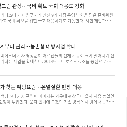
할 방침이다. 행사는 핵심 공약 설명, 의제별 테이블 토론과 정책 제
밑그림 완성…국비 확보 국회 대응도 강화
 주요 공약 중요도 조사 순으로 진행된다. 테이블마다 토론 진행자가
생활비 부담 완화, 인공지능(AI) 시대의 변화, 유휴지 활용, 대중교
박에스더 기자 원주시가 민선 9기 시정 운영 방향을 담은 준비위원
 원도심 활성화, 돌봄 정책 등 시민 생활과 관련된 14개 분야다. 모집
고 국비 확보를 위한 국회 대응체계도 가동한다. 시민 제안과 공
 원주에 생활권을 둔 만 18세 이상 시민은 누구나 신청할 수 있다. 접
한편, 국회와의 연락 창구를 일원화해 주요 현안사업의 정부 예산
는 21일까지다. 원주시 누리집 설문조사 플랫폼과 QR코드 또는 원
선 9기 원주시 시민주권시대준비위원회가 42일간의 활동을 마치고
통해 신청하면 된다. 의제별 신청자가 모집 인원을 넘으면 연령과
대한 검토 결과와 분야별 공약 이행과제를 내놨다. 원주시는 준비위가
 의제 등을 고려해 추첨으로 참가자를 선정한다. 원주시는 이번 반상
월 20일까지 논의한 내용을 담은 활동보고서를 3일 시 홈페이지에 공
 단계부터 관리…농촌형 예방사업 확대
정책 수립 과정에 참여하는 토론 자리를 이어갈 계획이다. 구자열
위는 부서별 업무보고를 받은 뒤 시정 구호와 목표를 정하고 분야
양한 생각과 경험을 시정에 담기 위한 자리"라며 “생활 속 불편과
 검토했다. 현안 사업장을 방문하고 시민과 전문가의 의견도 들었
박에스더 기자 평창군이 어르신들의 신체 기능이 크게 떨어지기 전
한 시민 의견이 정책으로 이어지도록 하겠다"고 말했다. 다만 공개
권시대'를 민선 9기 시정의 핵심 가치로 제시하고 소통·협치·책임행
대한다. 2014년부터 보건진료소를 중심으로 추
 전체 시민의 의견을 얼마나 고르게 반영할 수 있을지 과제로 남는다.
도록 했다. 기존 사업과 신규 정책을 함께 추진하기 위한 분야별 정
축적한 사업 결과와 연구 성과를 바탕으로 농촌형 노쇠예방사업 확대
기 공약을 설명하는 홍보 행사에 그치지 않으려면 공약에 대한 반대
 이행과제도 담았다. 지난 6월 시 홈페이지에 개설한 '시민주권시대
군은 2026년 보건소 노쇠예방관리 시범사업의 농촌형 보건소로 선
장해야 한다. 또한 시민 제안 가운데 무엇을 채택하거나 제외했는
민 정책 제안 218건의 검토 결과도 공개했다. 제안별 담당 부서 의
과 진부권역에서 '튼튼 근력 회복소'를 운영한다고 3일 밝혔다. 대
반영 결과를 공개하는 절차도 뒤따라야 한다. 박에스더 기자
 등을 정리했다. 준비위는 지난달 31일 구자열 원주시장에게 보고
전노쇠군에 해당하는 65세 이상 주민 45명가량이다. 근력운동과 영
 농가 찾는 예방요원…온열질환 현장 대응
원들에게 감사장을 수여하는 것으로 공식 일정을 마쳤다. 김기석 위
 제공하고 참여자의 신체 기능 변화를 정기적으로 확인한다. 군은
비스의 수혜자가 아닌 원주의 미래를 함께 만드는 주체로 보는 원
미·개수보건진료소 관할 어르신 400여명을 대상으로 노쇠평가와 예
박에스더 기자 폭염이 이어지는 가운데 평창군이 올해 처음 농업인
한다"고 말했다. 구자열 시장은 “시민과 전문가의 제언을 정책에
. 이후 사업 지역을 군 전역으로 넓히고 만성질환과 근감소증, 인
현장에 투입했다. 문자 안내에 그쳤던 기존 방식에서 벗어나 농가를
이 실제 변화로 이어지도록 하겠다"고 밝혔다. 활동보고서는 원주
표를 축적해 왔다. 사업의 장기 효과는 지난해 11월 국제학술지
나섰지만, 예방요원 대부분이 60대인 데다 1인당 100명 안팎의 농
·개방-행정정보' 게시판에서 확인할 수 있다. 원주시는 이달부터
 Open'에 실린 연구를 통해 제시됐다. 연구진은 평창군 농촌지역 노인
조여서 인력 보강이 과제로 떠오르고 있다. 평창군은 올해 국비와
 전담자로 지정해 '국회 현장 지원 담당제'를 운영한다고 3일 밝
'에 참여한 65세 이상 주민을 대상으로 24주간의 노쇠예방 프로그램과
 모두 2000만원을 투입해 생활개선회 회원 12명을 온열질환 예방요
화요일과 목요일 국회와 서울 거점 사무소에서 근무한다. 사무공간
했다. 대상자는 혼자 살거나 의료급여를 받는 등 사회·경제적으로
은 6월부터 9월 중순까지 8개 읍·면 농업인 1천200명을 대상으로