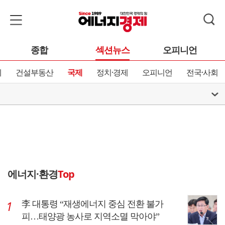
종합
섹션뉴스
오피니언
제
건설부동산
국제
정치·경제
오피니언
전국·사회
에너지·환경
Top
李 대통령 “재생에너지 중심 전환 불가
피…태양광 농사로 지역소멸 막아야”