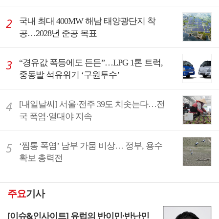
국내 최대 400MW 해남 태양광단지 착
공…2028년 준공 목표
“경유값 폭등에도 든든”…LPG 1톤 트럭,
중동발 석유위기 ‘구원투수’
[내일날씨] 서울·전주 39도 치솟는다…전
국 폭염·열대야 지속
‘찜통 폭염’ 남부 가뭄 비상… 정부, 용수
확보 총력전
주요
기사
[이슈&인사이트] 유럽의 반이민·반난민