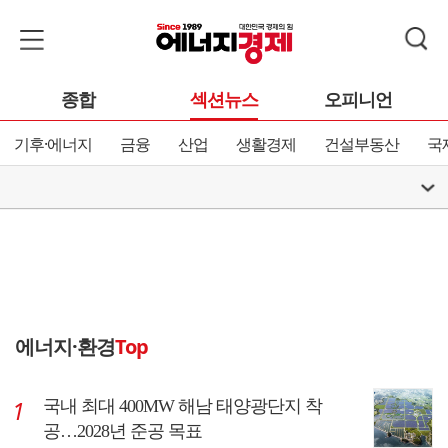
종합
섹션뉴스
오피니언
기후·에너지
금융
산업
생활경제
건설부동산
국
에너지·환경
Top
국내 최대 400MW 해남 태양광단지 착
공…2028년 준공 목표