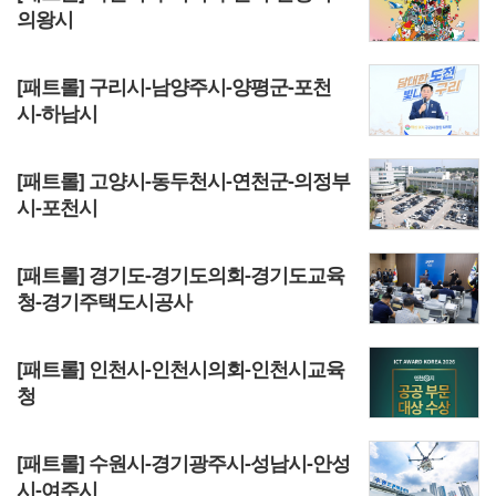
의왕시
[패트롤] 구리시-남양주시-양평군-포천
시-하남시
[패트롤] 고양시-동두천시-연천군-의정부
시-포천시
[패트롤] 경기도-경기도의회-경기도교육
청-경기주택도시공사
[패트롤] 인천시-인천시의회-인천시교육
청
[패트롤] 수원시-경기광주시-성남시-안성
시-여주시