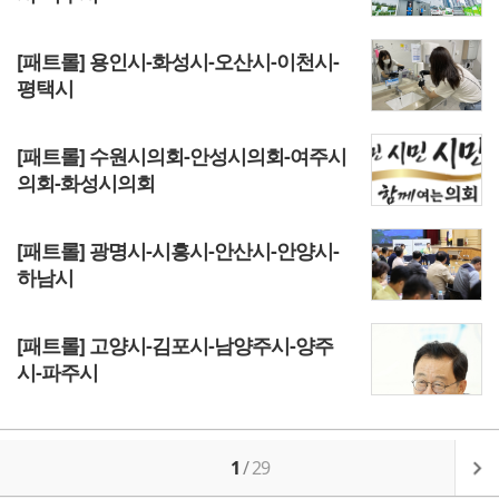
[패트롤] 용인시-화성시-오산시-이천시-
평택시
[패트롤] 수원시의회-안성시의회-여주시
의회-화성시의회
[패트롤] 광명시-시흥시-안산시-안양시-
하남시
[패트롤] 고양시-김포시-남양주시-양주
시-파주시
1
/
29