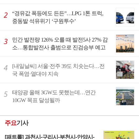
“경유값 폭등에도 든든”…LPG 1톤 트럭,
중동발 석유위기 ‘구원투수’
민간 발전량 126% 오를 때 발전5사 27% 감
소…통합발전사 출범으로 진검승부 예고
[내일날씨] 서울·전주 39도 치솟는다…전
국 폭염·열대야 지속
태양광 올해 3GW도 못했는데…연간
10GW 목표 달성될까
주요
기사
[패트롤] 과천시-구리시-부천시-안양시-