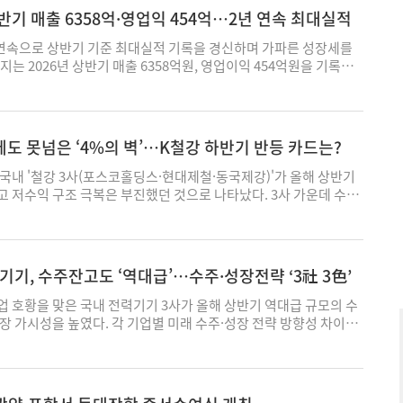
 기록했다. 전년 동기 대비 매출은 약 33%, 영업이익은 약 61%, 순
반기 매출 6358억·영업익 454억…2년 연속 최대실적
한 수치로, 매출과 영업이익, 순이익 모두 반기 기준 역대 최대 기록
는 대만전력청 해상풍력단지 해저케이블 매설(TPC2)과 아시아태평
 연속으로 상반기 기준 최대실적 기록을 경신하며 가파른 성장세를
블 설치 프로젝트가 실적을 견인했다. 자회사 LS빌드윈도 싱가포
는 2026년 상반기 매출 6358억원, 영업이익 454억원을 기록했
라비아 등에서 대규모 초고압 지중케이블 공사를 수행하며 실적 성장
 동기 대비 각각 32.8%·16.5% 증가한 수치다. 매출과 영업이익 모
반도 빠르게 확대되고 있다. 2분기 말 연결 기준 수주 잔고는 약
대치를 기록했으며, 상반기에만 지난해 연간 매출(9601억원)의 약
 지난해 연간 매출(2442억원) 규모를 약 3배 수준으로 웃돌며 중장기
 연 매출 1조원 달성 전망을 밝게 했다. 상반기 호실적은 유럽향 초
 아울러 우선협상대상자로 선정된 신안우이와 태안 해상풍력 등 대형
롯한 버스덕트 등 고부가 제품의 수출 확대가 주도했다. 글로벌 전
도 못넘은 ‘4%의 벽’…K철강 하반기 반등 카드는?
추진되고, 서해안 초고압 직류 송전(HVDC) 에너지고속도로 사업
지능(AI) 데이터센터 증가, 재생에너지 전환 가속화로 전력·통신
모멘텀이 이어질 전망이다. 최근 성능 개조를 마친 포설선 GL2030
 점도 성장에 기여했다고 LS에코에너지는 설명했다. 특히 버스덕트
국내 '철강 3사(포스코홀딩스·현대제철·동국제강)'가 올해 상반기
로젝트 대응 역량도 강화될 것으로 보인다. LS마린솔루션 관계자
 약 3배 수준으로 증가했다. 말레이시아와 인도네시아를 중심으로
 저수익 구조 극복은 부진했던 것으로 나타났다. 3사 가운데 수익
대와 서해안 HVDC 에너지고속도로 사업 참여, 글로벌 시장 진출을
이퍼스케일 데이터센터 투자와 초고층 빌딩 건설이 확대되면서 수
러졌던 동국제강조차 영업이익률 '4%의 벽' 앞에서 고배를 마셨다.
겠다"며 “해저와 육상을 아우르는 시공 역량을 바탕으로 국내외 전
 주효했다. LS에코에너지는 최근 400킬로볼트(kV)급 초고압 케이
을 통해 마진 개선을 도모하는 한편, 고부가 시장을 통한 수익성 제
으로 확대하겠다"고 말했다. 박주성 기자 wn107@ekn.kr
) 테스트를 완료한 가운데, 유럽과 북미 등 고부가 시장 공략을 확
 모양새다. 4일 각 사의 실적 발표자료를 종합하면, 포스코홀딩스
호주 라이너스와 협력해 희토류 금속 양산을 추진하는 등 신성장동력
인)과 현대제철, 동국제강의 올 상반기 매출은 총 48조253억원
기, 수주잔고도 ‘역대급’…수주·성장전략 ‘3社 3色’
있다. 이상호 LS에코에너지 대표는 “초고압 케이블과 버스덕트 등
기 43조1416억원 대비 11.3% 증가한 수치다. 각 업체별로는 포스
장이 본격화되고 있다"며 “전력 사업을 고도화하고, 희토류는 새로
기 매출이 30조357억원으로 전년 동기 대비 0.1% 소폭 증가했
 호황을 맞은 국내 전력기기 3사가 올해 상반기 역대급 규모의 수
출과 이익의 성장세를 이어가겠다"고 말했다. 박주성 기자
매출은 같은 기간 2.9% 오른 11조8470억원을 기록했다. 동국제강
장 가시성을 높였다. 각 기업별 미래 수주·성장 전략 방향성 차이는
려 이 기간 매출이 14.4% 성장했다. 세부 업체별 오름폭의 고저 차
고압변압기 중심의 기존 경쟁 구도도 한층 다변화할 것으로 전망된
으로 외형 성장을 이뤘다는 설명이다. 이 같은 외형 성장은 업계의
면, LS일렉트릭과 HD현대일렉트릭, 효성중공업 등 국내 전력기기 3
매량이 전년 동기보다 확대된 영향으로 풀이된다. 포스코홀딩스 철강
수주잔고는 약 37억원 규모에 이른다. 지난 1분기말 수주잔고 32억원
품 판매량은 1664만2000톤(t)으로 전년 동기보다 1.1% 늘었고,
한 수치다. 구체적으로, LS일렉트릭은 2분기말 기준 수주잔고 6조