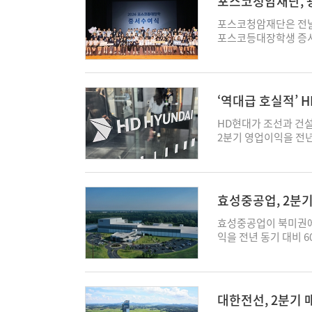
포스코청암재단, 
현대제철(별도)의 판매량
9998억원을 기록해 직
강은 이 기간 14.7%
에 달했다. HD현대일렉
포스코청암재단은 전날
비는 수익성에서 엇갈
가해 수주 잔고는 같은 
포스코등대장학생 증서
을 기록해 전년 동기 1
력기기 3사 가운데 수
장학생과 학부모, 지
1.0%포인트(p) 낮
대비 15.9% 오른 1
함께 축하했다. 재단
다 11.2% 감소했고
실적과 함께 발표한 수
육성을 위해 올해 새롭
기간 3.5% 가량 개
을 뿐만 아니라, 미래
는 2·3학년 장학생 1
‘역대급 호실적’ 
이익은 전년 동기 342
대표적이다. 올 2분
고등학교 1학년 신입생
중론’
했다. 다만 이 역시 영
총 수주잔고의 47.8%
등학교에서 학업 성적이
HD현대가 조선과 건설
쳐 4%대의 벽을 넘지
압변압기와 초고압 가스
다. 선발된 장학생들은
2분기 영업이익을 전년
심화의 원인으로 지목하
만한 건 배전반 수주의
지원을 받는다. 특히 
준 잠정실적으로 매출 
(달러당) 원/달러 고
잔고는 한 분기만에 83
원하는 6주간 관리형 
했다. 매출은 전년 동기
처의 업황 부진으로 
40%에 해당하는 규모
진학 성장을 돕는다. 
262.2% 급증했다.
것이다. 산업통상부 원
(向) 배전솔루션 시장
1422명의 학생에게 
영업이익 6조996억원
효성중공업, 2분기
반기 t당 100달러 이
회사의 데이터센터 배
으로 자리매김했다. 포
·전력기기도 '방긋' 
7.4% 상승한 철광석 
실제 LS일렉트릭은 지
점부터 졸업까지 보다
른 결과로 풀이된다. 
효성중공업이 북미권에
광석 가격은 100달러
볼트(kV)급 고압 배
과 진학 컨설팅을 통
률을 보인 가운데, 
익을 전년 동기 대비 
t당 233.4달러·39
려둔 상태다. 반면 
펼쳐 나가길 바란다"고
다. 각 사업별로 살
신했다. 효성중공업은 
부담을 더했다. 이에 
교체 수요와 데이터센
은 반세기 넘게 경제적
과 고수익 선박 매출 확
2643억원을 기록했다고
복 채비에 나서고 있다
인프라 시장 지배력 강
후원자 역할을 해오고 
기록했고, 영업이익은 같
60.9% 증가한 수치
조가 미반영된 판가를
(17조5070억원)의 
생을 선발해 졸업 시까
HD현대마린솔루션은 선
마진 전력기기 제품 매
업계와 진행 중인 가격
대한전선, 2분기 
집계됐다. 미국 비중이
장학사업을 지속적으로 전
핵심 사업이 고루 성장했
매출은 올 2분기 들어 