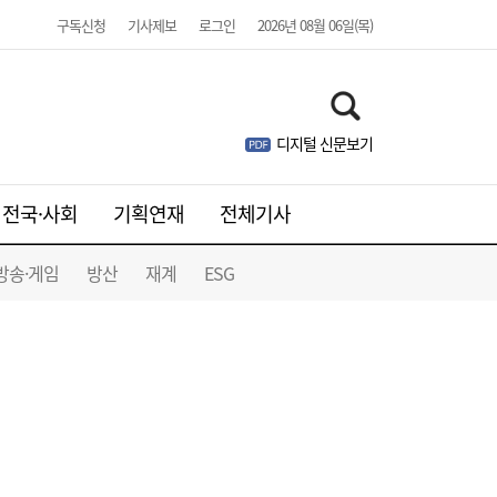
구독신청
기사제보
로그인
2026년 08월 06일(목)
코스피 6600선 눈앞…美 증시 혼조에 숨 고
08:22
르기 장세 주목[장전시황]
디지털 신문보기
전국·사회
기획연재
전체기사
방송·게임
방산
재계
ESG
라인야후 날개 단 카카오게임즈…“기본부터
18:35
다시 세운다”