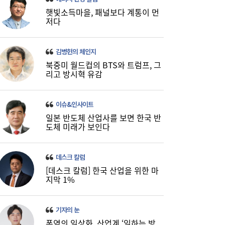
햇빛소득마을, 패널보다 계통이 먼
저다
한수원, 필리핀 에너지 기업들과 원전 협력
16:21
‘고삐’
김병헌의 체인지
북중미 월드컵의 BTS와 트럼프, 그
리고 방시혁 유감
이슈&인사이트
일본 반도체 산업사를 보면 한국 반
도체 미래가 보인다
데스크 칼럼
[데스크 칼럼] 한국 산업을 위한 마
지막 1%
기자의 눈
폭염의 일상화, 산업계 ‘일하는 방