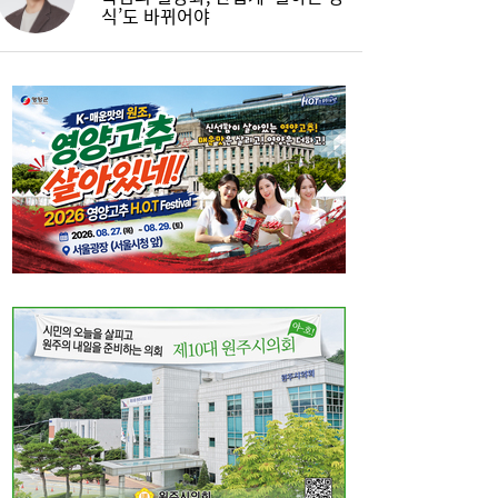
식’도 바뀌어야