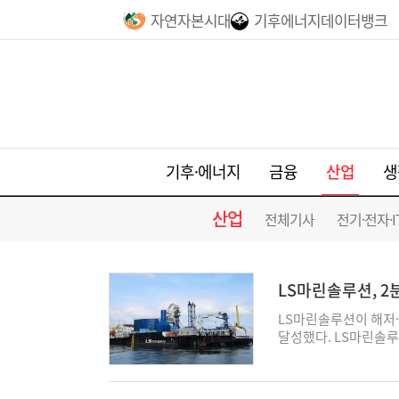
자연자본시대
기후에너지데이터뱅크
산업
기후·에너지
금융
생
산업
전체기사
전기·전자·I
LS마린솔루션, 2
LS마린솔루션이 해저·
달성했다. LS마린솔루
61억원을 기록했다고 5
순이익은 같은 기간 3
기도 견조한 성장을 이