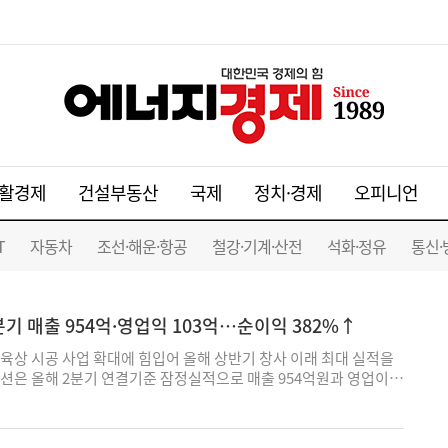
활경제
건설부동산
국제
정치·경제
오피니언
T
자동차
조선·해운·항공
철강·기계·산전
석화·정유
통신·
분기 매출 954억·영업익 103억…순이익 382%↑
육상 시공 사업 확대에 힘입어 올해 상반기 창사 이래 최대 실적을
션은 올해 2분기 연결기준 잠정실적으로 매출 954억원과 영업이익
일 공시했다. 전년 동기 대비 각각 42.5%·79.2% 증가한 수치다.
82.2% 급증한 174억원으로 나타났다. 2분기 호실적에 힘입어 상반
어갔다. 상반기 누적 영업실적은 매출 1482억원, 영업이익 103억