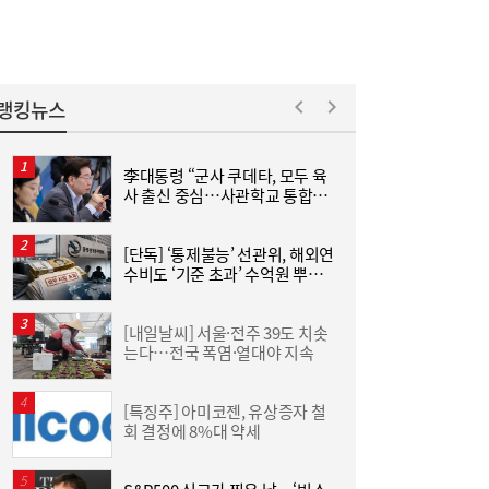
랭킹뉴스
李대통령 “군사 쿠데타, 모두 육
사 출신 중심…사관학교 통합하
면 가능성 줄어”
국
더
[금융권 풍향계] “AI 업무 혁신 속도”…SBI저
17:15
[단독] ‘통제불능’ 선관위, 해외연
“
축은행, 전사 교육 확대 外
수비도 ‘기준 초과’ 수억원 뿌렸
월
다
[내일날씨] 서울·전주 39도 치솟
‘
는다…전국 폭염·열대야 지속
롯
[특징주] 아미코젠, 유상증자 철
트
VIP운용, 정부안으론 주가 누르기 못 막는
16:57
회 결정에 8%대 약세
美
다…“순자산가치를 기준 삼아야”
슈