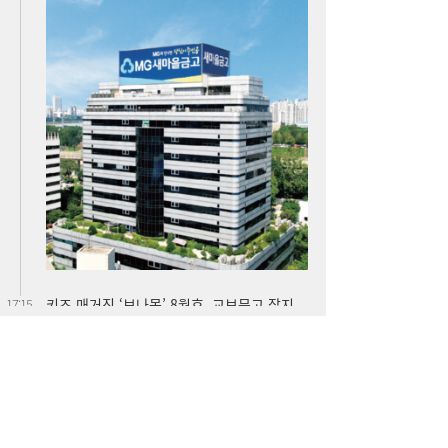
키즈 매거진 ‘보나몽’ 8월호, 교보문고 잡지
17:15
일간베스트 4위 올라