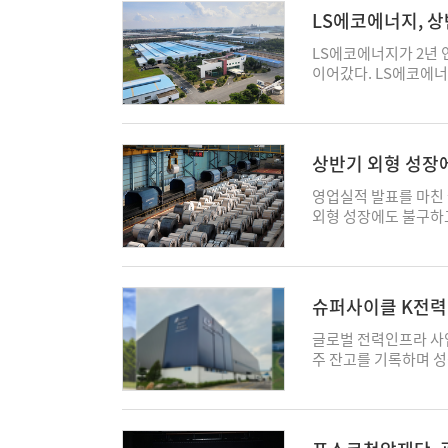
원, 순이익 131억원을
LS에코에너지, 상
이익은 약 217% 증가
이다. 특히 올 상반기
LS에코에너지가 2년
양 지역 해저 통신케이
이어갔다. LS에코에너지
르와 대만, 사우디아
다고 5일 밝혔다. 전년
에 기여했다. 수주 기
두 반기 기준 역대 최
6,600억 원 규모로,
66%를 달성해 사상 첫
성장 기반을 다졌다.
고압 전력 케이블을 비
상반기 외형 성장에
프로젝트가 순차적으로 
력망 투자 확대와 인공
도 본격화되면서 성장 
인프라 수요가 늘어난
영업실적 발표를 마친 
이 투입되면서 대형 프
매출은 전년 동기 대비
외형 성장에도 불구하고
는 “해상풍력 사업 확
글로벌 빅테크들의 하
성 개선세가 가장 두드
통해 성장세를 이어가
요가 크게 늘어난 것이
이들 업체는 판가 인상
력 인프라 사업을 지속적
블 사전적격성평가(PQ
고에도 총력을 기울이는
대한다는 계획이다. 
철강부문(포스코·해외법
슈퍼사이클 K전력기
확보에도 속도를 내고 
으로 집계됐다. 전년 동
고부가 제품 중심의 성
코홀딩스 철강부문 상반
글로벌 전력인프라 사업
운 성장축으로 키워 매
고, 현대제철 연결기준 
주 잔고를 기록하며 성
wn107@ekn.kr
은 1조8527억원을 올
명확히 드러나면서 초
가 존재하지만, 전반적
다. 2일 업계에 따르
상반기 철강 제품 판
사의 2분기 말 기준 
법인 포스코의 상반기 제
대비 15% 이상 증가