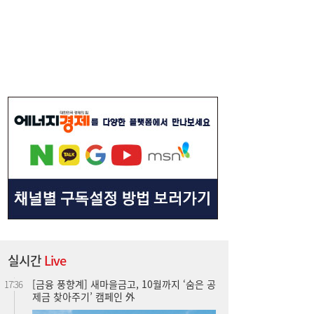
“한은도 금 산다”…4000달러 지킨 국제금값,
17:54
바닥 다졌나 [머니+]
[금융 풍향계] 새마을금고, 10월까지 ‘숨은 공
17:36
제금 찾아주기’ 캠페인 外
실시간
Live