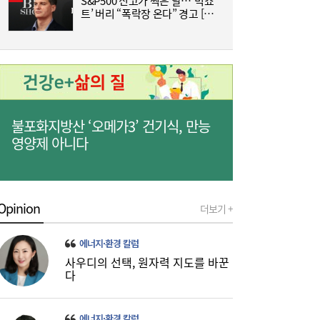
S&P500 신고가 찍은 날…‘빅쇼
A
트’ 버리 “폭락장 온다” 경고 [머
품
니+]
코스피 6600선 회복 눈앞…반도체 훈풍에
16:27
불포화지방산 ‘오메가3’ 건기식, 만능
3%대 상승[마감시황]
영양제 아니다
Opinion
더보기 +
에너지·환경 칼럼
사우디의 선택, 원자력 지도를 바꾼
다
씨유메디칼, AED 원격관리시스템 ‘RMS
16:25
LINK’로 자체 기술 경쟁력 강화
에너지·환경 칼럼