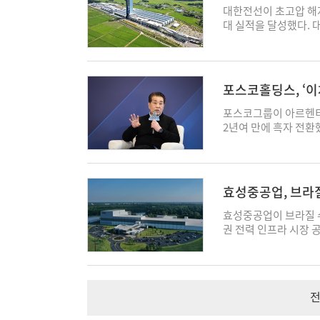
업계 대상 가격협상에
면 미국 비중은 13%
30.8%·113%↑
영업이익은 17.6% 
25%로 전년 동기 대
대한전선이 초고압 해저
달 자동자 강판 가격에
하며 중장기 이익률 
친환경 선박 시장 우위
중이 하락했다고 효성중
대 실적을 달성했다. 
는 방침이다. 동국제강
미국 최대 전력·에너지
편, HD마린솔루션의
1조1371억원을 기록해
영업이익 608억원을 기
알려졌다. 아울러 핵심
설립한 법인이 오는 10
과 부유식 데이터센터
억원으로 같은 기간 36
한 수치다. 매출과 영
이터센터 시장도 공략
은 사업 전략은 올 하
구상이다. 또한 건설
나타나 수익성을 크게 
은 초고압·해저케이블 
에 따라 수요 확대가 
올 하반기를 기점으로
는 상황에서 차세대 
준 중공업 부문 수주잔고
주요 전력망 프로젝트
(ESS), 전력망 용
터를 겨냥한 수주 포
포스코홀딩스, ‘이
고루 성장했다. 2분기 
기말(15조1000억원)
설명이다. 플랜트와 산
는 전략이다. 노성래
회사가 글로벌 빅테크와
될 것”
은 기간 79.6% 증가한 2720억원을 
3242억원 규모로 집
량 증가에 힘입어 실적
포스코그룹이 아르헨티
화하면서 포스맥과 전기
다. 앞서 HD현대일렉
다각화 전략과 무인·전
분기(4조1745억원)과
영업이익 1213억원으로
2년여 만에 흑자 전환
로 보고 있다"며 하반
모의 전력·배전기기를 
를 공고히 할 방침이라
됨에 따라 2분기 말 기
업이익은 지난해 연간 
업이익을 달성하며 전
영업본부장도 “철근부터
제 납기는 오는 202
매출이 확대되고 해외
까지 확대됐다. 효성
로 확대되고 있다. 올 
잠정 실적으로 매출 1
추고 있는 만큼, 주요
같은 규모의 2029~
26%·37.3% 증가한
선 가시성도 한층 확대
629억원으로 집계돼 
각각 전년 동기 대비 9
노력을 진행 중"이라며
하는 한편, 다른 빅테
위해 기존 전력기기 사
규 수주 가이던스를 기
애널리스트 대상 기업
7600억원으로 나타
클래드(Clad) 후판
위해 협의에 나서고 있다
효성중공업, 브라
한다는 계획이다. ◇ H
문도 리스크 관리 중심
다. 특히 국가 핵심 전
반면, 인프라는 분기 
통한 생산성 개선으로 
그쳤던 전력사업의 신규
유·석유화학 부문 비상
설부문 매출은 5491억
서울 건설공사(EP2)
재는 포스코아르헨티나
익 기조가 하반기부터
효성중공업이 브라질 
이 확대한다는 방침이
록해과 전년 동기 대비 
344억원으로 같은 기
다. 대한전선은 해당 
은 매출과 영업이익이 
면서도 “고부가 시장 
권 전력 인프라 시장 
기기의 비중이 확대될
조8241억원으로 나
는 한편, 염격한 선별
사업 수행 역량을 입증
비 2.5% 성장한 반면
효과를 보일 것"이라고 
전설비 전문기업인 안드
만, 시장에선 데이터센
과 환율 효과가 각각 4
효성중공업은 밝혔다. 2
공략을 확대한다는 계
(888만4000톤(t))
주했다고 29일 밝혔다
익성에 미치는 영향은
영업이익 1조2833억
억원을 기록하며 수주잔
근 1만1000톤(t)급
류비와 정비비 등 제
(向)으로, 브라질은 
“향후 데이터센터향으
20.5%(매출)·41.
기자 wn107@ekn.kr
'팔로스'호와 함께 국내
된다. 다만 해외 철강
규모 발전 용량 확장을
상황"이라며 “데이터센
수익성이 개선되면서 매
전
체 수행할 수 있는 
이익은 같은 기간 오히
국가 전체 전력의 60
기존 이익률을 상회하는
다. 글로벌 공급부족이
역량을 강화했다고 대한
조520억원으로 전년 
는 이 같은 브라질 수