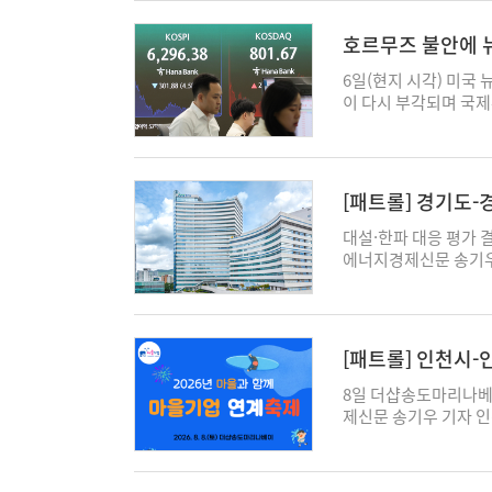
의 판단을 통과할 수 
대전력수요 97.1GW
논의 대상이 확대되면서
의 모든 사람에게 시
한 '여름철 전력수급 
융산업노동조합 NH농
호르무즈 불안에 
직면할 것으로 예상된다
상황을 가정해 공급능력
이전 저지 결의대회'를
만들어진 것"이라며 
요 급증이나 발전설비 
반대하는 목소리를 냈다
6일(현지 시각) 미국
지금 무슨 일이 벌어지고
것으로 보고 있다. 
관 이전 논의에 속도를
이 다시 부각되며 국
대비해 취약 설비를 지
있다. 노조는 앞서 지
지털의 급락도 반도체 
도록 비상복구체계를 
권에서는 농협중앙회는
주 약세를 상당 부분 
과거의 경험에만 의존
나오고 있다. 농협 노
망이 나온다. 6일 뉴
벗어나는 상황에도 즉시
로 거론하는 것은 불
이날 기술주 중심의 나스
[패트롤] 경기도
대응 절차가 현장에서 
은 공무원 조직이나 공
에 거래를 마쳤다. 다우
자 wonhee4544@ekn
적 필요에 따라 강제로
락해 5만3885.10에
대설·한파 대응 평가 
위 네트워크를 기반으
(0.17%) 내린 77
에너지경제신문 송기우 
다. 노조에 따르면 현
되면서 협상 불확실성
설과 한파 대응 성과를
따른 새로운 토지 매입
축됐다. 이란과 오만은
다. 도는 2015년부
않을 것이란 지적이 
중인 것으로 알려졌다
겨울철에는 대설·한파,
다는 점도 쟁점이다. 
선박에 조건을 부과하는
사업비와 도지사 표창을
[패트롤] 인천시
야 한다고 명시하고 있
허용할 수 있다고 우려
주시가 3위를 차지했다.
가능하도록 수정해 개
전 거래일보다 3.8% 
의 사업비를 각각 지원
8일 더샵송도마리나베
사무금융노조 NH농협
2.8% 상승한 77.2
선정됐으며, 안성시 1억
제신문 송기우 기자 
성과 독립성을 규정한
하방 압력을 더했다. 
전 대비 추진실적과 비
위해 오는 8일 더샵
법을 정면으로 위반하는
이 시장 예상에 못 미
확보, 언론보도 우수사
다. 마을기업은 지역 
은행 등 국책은행도 
실적이 시장 전망을 웃
반에서 높은 평가를 
일자리 창출에 참여하