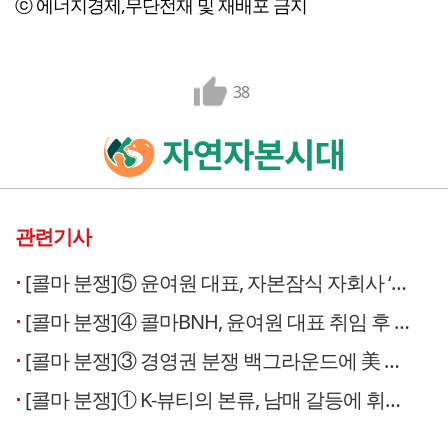
ⓒ 에너지경제,무단전재 및 재배포 금지
38
관련기사
[콜마 분쟁]⑤ 윤여원 대표, 자본잠식 자회사 ‘대출 돌려막기’
[콜마 분쟁]④ 콜마BNH, 윤여원 대표 취임 후 유동비율 급락…단기 유동성 경고등
[콜마 분쟁]③ 경영권 분쟁 백그라운드에 美 행동주의 펀드 달튼
[콜마 분쟁]① K-뷰티의 본류, 남매 갈등에 휘청인다