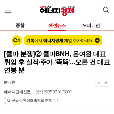
종합
섹션뉴스
오피니언
[콜마 분쟁]② 콜마BNH, 윤여원 대표
취임 후 실적·주가 ‘뚝뚝’…오른 건 대표
연봉 뿐
최태현
가
에너지경제신문
입력 2025.07.01 07:00
구글 검색 선호 출처로 추가