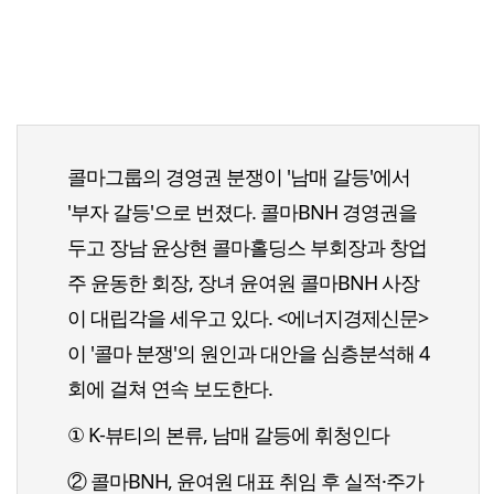
콜마그룹의 경영권 분쟁이 '남매 갈등'에서
'부자 갈등'으로 번졌다. 콜마BNH 경영권을
두고 장남 윤상현 콜마홀딩스 부회장과 창업
주 윤동한 회장, 장녀 윤여원 콜마BNH 사장
이 대립각을 세우고 있다. <에너지경제신문>
이 '콜마 분쟁'의 원인과 대안을 심층분석해 4
회에 걸쳐 연속 보도한다.
① K-뷰티의 본류, 남매 갈등에 휘청인다
② 콜마BNH, 윤여원 대표 취임 후 실적·주가