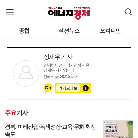
종합
섹션뉴스
오피니언
정재우 기자
안녕하세요 에너지경제 신문
정재우 기자 입니다.
jjw5802@ekn.kr
전국부
주요
기사
경북, 미래산업·녹색성장·교육·문화 혁신
속도