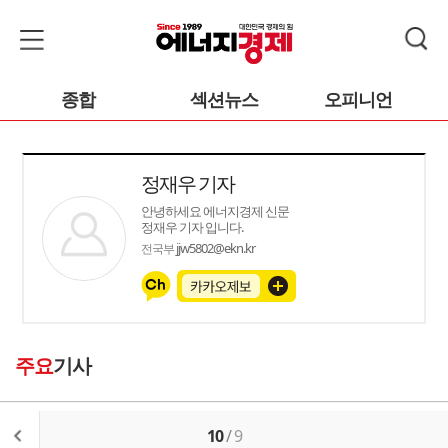
종합
섹션뉴스
오피니언
정재우 기자
안녕하세요 에너지경제 신문
정재우 기자 입니다.
jjw5802@ekn.kr
전국부
주요
기사
10
/
9