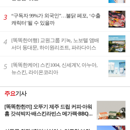
“구독자 99%가 외국인”…불닭 페포, ‘수출
캐릭터’될 수 있을까
[똑똑한여행] 교원그룹 키녹, 노보텔 앰배
서더 동대문, 하이원리조트, 파라다이스
[똑똑한케어] 스킨1004, 신세계V, 아누아,
뉴스킨, 라이온코리아
주요
기사
[똑똑한한끼] 오뚜기 제주 드립 커피·아워
홈 갓석박지·배스킨라빈스 메가팩·BBQ
올떡 마이 픽