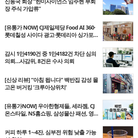
신동국 회장 “한미사이언스 임주현 부회
장 주식 가압류”
[유통가 NOW] CJ제일제당 Food AI 360·
롯데칠성 사이다 광고·롯데리아 싱가포
르 2호점·오비맥주 양조 체험
감시 1만4190건 중 1만4182건 차단 심의
의뢰…사감위, 8건은 수사 의뢰
[신상 리뷰] “아침 됩니다” 백반집 감성 몰
고온 버거킹 ‘크루아상위치’
[유통가NOW] 우아한형제들, 세라젬, CJ
온스타일, NS홈쇼핑, 삼성물산 패션, 영
원무역, 패션그룹형지
커피 하루 1∼4잔, 심부전 위험 낮출 가능