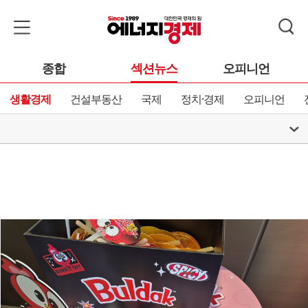
종합
섹션뉴스
오피니언
생활경제
건설부동산
국제
정치·경제
오피니언