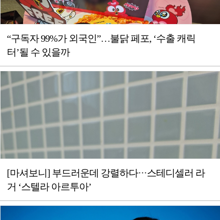
“구독자 99%가 외국인”…불닭 페포, ‘수출 캐릭
터’될 수 있을까
[마셔보니] 부드러운데 강렬하다···스테디셀러 라
거 ‘스텔라 아르투아’