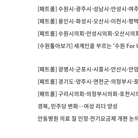
[패트롤] 수원시-광주시-성남시-안성시-여
[패트롤] 용인시-화성시-오산시-이천시-평
[패트롤] 수원시의회-안성시의회-오산시의
회
[수원톺아보기] 세계인을 부르는 ‘수원 For
관광도시로 도약
[패트롤] 광명시-군포시-시흥시-안산시-안
[패트롤] 경기도-양주시-연천군-의정부시-
[패트롤] 구리시의회-의정부시의회-포천시
경북, 민주당 변화…여성 리더 양성
안동병원 의료 질 인정·전기요금제 개편 논