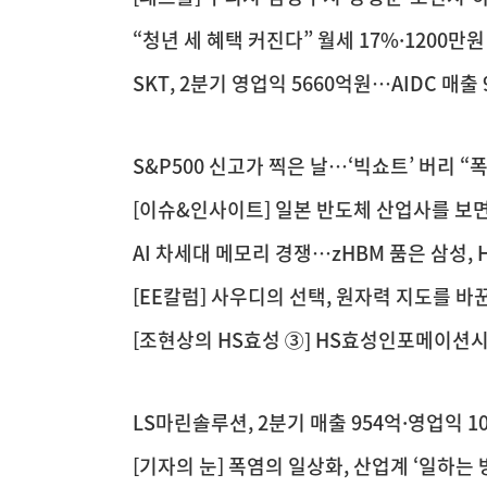
“청년 세 혜택 커진다” 월세 17%·1200만
세 90% 감면
SKT, 2분기 영업익 5660억원…AIDC 매출 
S&P500 신고가 찍은 날…‘빅쇼트’ 버리 “폭
[이슈&인사이트] 일본 반도체 산업사를 보
AI 차세대 메모리 경쟁…zHBM 품은 삼성, H
[EE칼럼] 사우디의 선택, 원자력 지도를 바
[조현상의 HS효성 ③] HS효성인포메이션시
공시는 과제”
LS마린솔루션, 2분기 매출 954억·영업익 
[기자의 눈] 폭염의 일상화, 산업계 ‘일하는