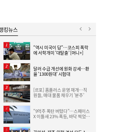
랭킹뉴스
“역시 미국이 답”…코스피 폭락
“
에 서학개미 ‘대탈출’ [머니+]
받
김민석 “갈등 제로” vs 정청래 “한 번 배신하
14:24
면 또”…제주서 난타전
달러 수급 개선에 원화 강세…환
율 ‘1300원대’ 시험대
[르포] 홈플러스 운영 재개…직
야
원들, 매대 물품 채우기 ‘분주’
단
“9억주 폭탄 버텼다”…스페이스
줄었던 中企 대출, 한 달 만에 반등…5대 은
13:11
X 이틀새 23% 폭등, 바닥 찍었나
행, 기업대출 확대
[머니+]