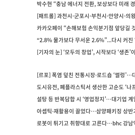
박수현 “충남 에너지 전환, 보상보다 미래
[패트롤] 과천시-군포시-부천시-안양시-의
카카오페이 “손해보험 손익분기점 앞당길 것
“2.8% 물가보다 무서운 2.6%”...다시 커진
[기자의 눈] ‘모두의 창업’, 시작보다 ‘생존
[르포] 폭염 덮친 전통시장·로드숍 ‘썰렁’
도시유전, 폐플라스틱서 생산한 고순도 ‘나프
설탕 등 반복담합 시 ‘영업정지’…대기업 계
아셉틱·재활용이 끌었다…삼양패키징 상반
로봇이 튀기고 취향대로 고른다…bhc 강남