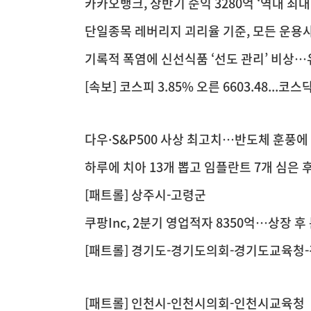
카카오뱅크, 상반기 순익 3280억 ‘역대 최대
단일종목 레버리지 괴리율 기준, 모든 운용사
면서도 기준은 더 강화
기록적 폭염에 신선식품 ‘선도 관리’ 비상
[속보] 코스피 3.85% 오른 6603.48...코스닥
다우·S&P500 사상 최고치…반도체 훈풍에
하루에 치아 13개 뽑고 임플란트 7개 심은 
[패트롤] 상주시-고령군
쿠팡Inc, 2분기 영업적자 8350억…상장 후
[패트롤] 경기도-경기도의회-경기도교육청
[패트롤] 인천시-인천시의회-인천시교육청