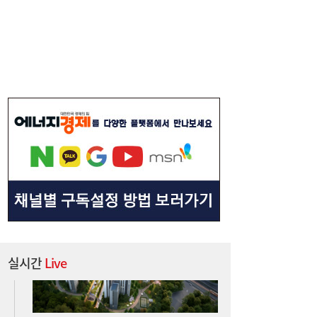
[송윤주의 부동산생태계] 첫발 뗀 ‘적금주
18:05
택’…주거사다리 기능할까
실시간
Live
달러 수급 개선에 원화 강세…환율 ‘1300원
17:05
대’ 시험대