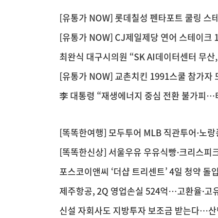
[유통가 NOW] 롯데칠성 펜타포트 쿨링 
니 페포월드샵·정식품 션과 함께
[유통가 NOW] CJ제일제당 연어 스테이크 
만개·세븐일레븐 일본 디저트 400만개
최완식 대구시의원 “SK AI데이터센터 무산,
[유통가 NOW] 교촌치킨 1991스쿨 참가
론칭·매드포갈릭 고객 다변화
李 대통령 “재생에너지 중심 전환 불가피…
[똑똑한여행] 모두투어 MLB 직관투어·노
예약·여기어때 15% 할인
[똑똑한신상] 서울우유 우유식빵·크리스피크림
드위치 출시
포스코이앤씨 ‘더샵 트리센트’ 4일 청약 돌
제주항공, 2Q 영업손실 524억…고환율·
신설 자회사도 지방투자 보조금 받는다…산