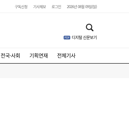
구독신청
기사제보
로그인
2026년 08월 09일(일)
디지털 신문보기
김민석, 제주·인천 경선 모두 1위…누적 득표
19:36
율 정청래 역전
전국·사회
기획연재
전체기사
[속보] 김민석, 與전당대회 제주·인천 당원투
19:27
표서 승리…2위 정청래·3위 송영길