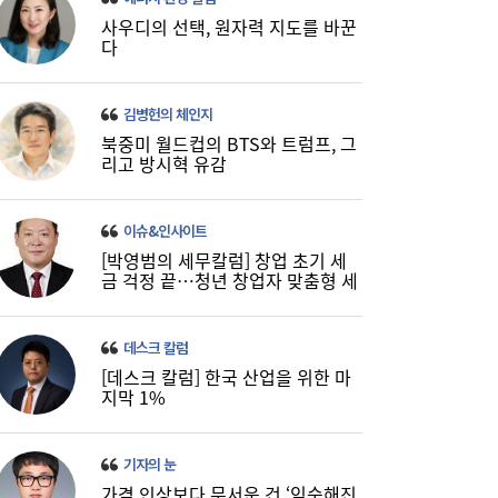
사우디의 선택, 원자력 지도를 바꾼
다
김병헌의 체인지
북중미 월드컵의 BTS와 트럼프, 그
리고 방시혁 유감
이슈&인사이트
[박영범의 세무칼럼] 창업 초기 세
금 걱정 끝…청년 창업자 맞춤형 세
정 지원 확대
데스크 칼럼
[데스크 칼럼] 한국 산업을 위한 마
지막 1%
기자의 눈
가격 인상보다 무서운 건 ‘익숙해진