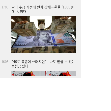
“40도 폭염에 쓰러지면”...나도 받을 수 있는
16:06
보험금 있다
李대통령, ISA·‘주가 누르기 방지법’ 재검토
16:03
지시…여야 엇갈린 반응