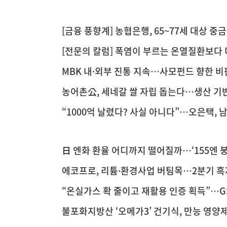
[금융 풍향계] 농협은행, 65~77세 대상 중
[전문의 칼럼] 폭염이 부르는 온열질환보다 
MBK 내·외부 진통 지속…사모펀드 향한 비
농어촌公, 세네갈 쌀 자립 돕는다…생산 기
“1000억 날렸다? 사실 아니다”…오은택, 
日 엔화 환율 어디까지 떨어질까…‘155엔 붕괴
에코프로, 리튬·환경사업 버팀목…2분기 흑
“온실가스 확 줄이고 재활용 인증 획득”…
불포화지방산 ‘오메가3’ 건기식, 만능 영양