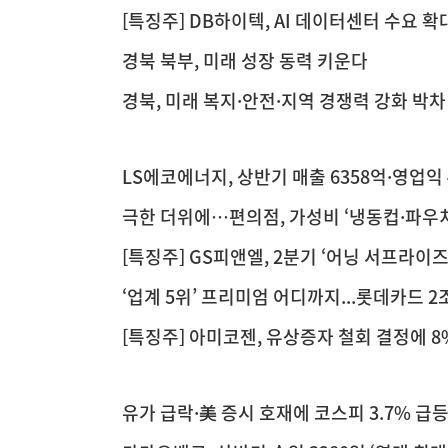
[특징주] DB하이텍, AI 데이터센터 수요 
경북 북부, 미래 성장 동력 키운다
경북, 미래 복지·안전·지역 경쟁력 강화 박
LS에코에너지, 상반기 매출 6358억·영업익
극한 더위에…편의점, 가성비 ‘냉동컵·파우치
[특징주] GS피앤엘, 2분기 ‘어닝 서프라
‘업계 5위’ 프리미엄 어디까지...롯데카드 2
[특징주] 아미코젠, 유상증자 철회 결정에 8
유가 급락·美 증시 호재에 코스피 3.7% 