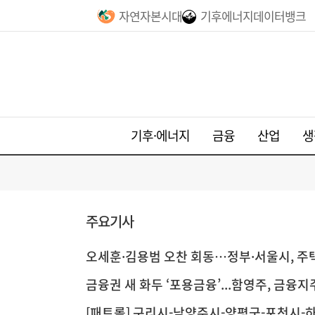
자연자본시대
기후에너지데이터뱅크
기후·에너지
금융
산업
생
주요기사
오세훈·김용범 오찬 회동…정부·서울시, 주
금융권 새 화두 ‘포용금융’...함영주, 금융지주
[패트롤] 구리시-남양주시-양평군-포천시-