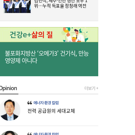
김민석, 제주·인천 경선 모두 1
위…누적 득표율 정청래 역전
원
불포화지방산 ‘오메가3’ 건기식, 만능
“역시 미국이 답”…코스피 폭락에 서학개미
11:20
영양제 아니다
‘대탈출’ [머니+]
Opinion
더보기 +
에너지·환경 칼럼
전력 공급원의 세대교체
이쯤되면 ‘내홍위’…국힘 윤리위원 또 사퇴,
11:15
윤리위 내부 갈등 확산
에너지·환경 칼럼