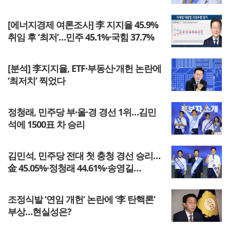
[에너지경제 여론조사] 李 지지율 45.9%
취임 후 ‘최저’…민주 45.1%·국힘 37.7%
[분석] 李지지율, ETF·부동산·개헌 논란에
‘최저치’ 찍었다
정청래, 민주당 부·울·경 경선 1위…김민
석에 1500표 차 승리
김민석, 민주당 전대 첫 충청 경선 승리…
金 45.05%·정청래 44.61%·송영길
10.34%
조정식발 ‘연임 개헌’ 논란에 ‘李 탄핵론’
부상…현실성은?