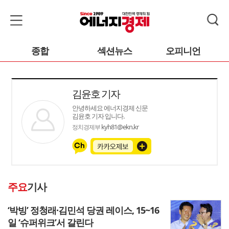
종합
섹션뉴스
오피니언
김윤호 기자
안녕하세요 에너지경제 신문
김윤호 기자 입니다.
kyh81@ekn.kr
정치경제부
주요
기사
‘박빙’ 정청래·김민석 당권 레이스, 15~16
일 ‘슈퍼위크’서 갈린다