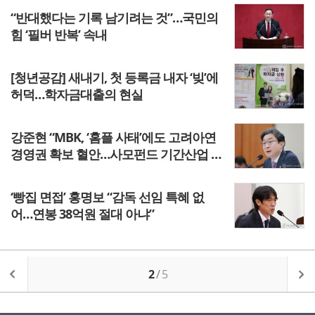
“반대했다는 기록 남기려는 것”…국민의
힘 ‘필버 반복’ 속내
[청년공감] 새내기, 첫 등록금 내자 ‘빚’에
허덕…학자금대출의 현실
강준현 “MBK, ‘홈플 사태’에도 고려아연
경영권 확보 혈안…사모펀드 기간산업 약
탈 방치할 건가”
‘빵집 면접’ 홍명보 “감독 선임 특혜 없
어…연봉 38억원 절대 아냐”
2
/
5