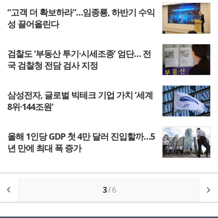
“고객 더 확보하라”…임종룡, 하반기 수익
성 끌어올린다
검찰도 ‘부동산 투기·시세조종’ 엄단… 전
국 검찰청 전담 검사 지정
삼성전자, 글로벌 빅테크 기업 가치 ‘세계
8위·144조원’
올해 1인당 GDP 첫 4만 달러 진입할까…5
년 만에 최대 폭 증가
3
/
6