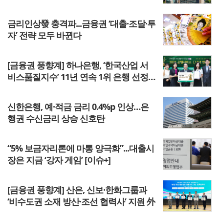
금리인상發 충격파...금융권 ‘대출·조달·투
자’ 전략 모두 바뀐다
[금융권 풍향계] 하나은행, ‘한국산업 서
비스품질지수’ 11년 연속 1위 은행 선정
外
신한은행, 예·적금 금리 0.4%p 인상…은
행권 수신금리 상승 신호탄
“5% 보금자리론에 마통 양극화”...대출시
장은 지금 ‘강자 게임’ [이슈+]
[금융권 풍향계] 산은, 신보·한화그룹과
‘비수도권 소재 방산·조선 협력사’ 지원 外