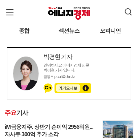
종합
섹션뉴스
오피니언
박경현 기자
안녕하세요 에너지경제 신문
박경현 기자 입니다.
pearl@ekn.kr
금융부
주요
기사
iM금융지주, 상반기 순이익 2956억원...
자사주 300억 추가 소각