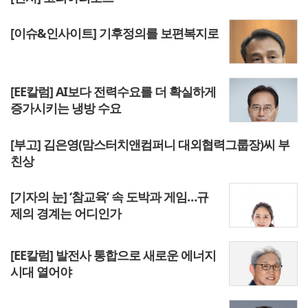
[이슈&인사이트] 기후정의를 보편복지로
[EE칼럼] AI보다 전력수요를 더 확실하게
증가시키는 냉방 수요
[부고] 김은영(맘스터치앤컴퍼니 대외협력그룹장)씨 부
친상
[기자의 눈] ‘참교육’ 속 도박과 게임…규
제의 경계는 어디인가
[EE칼럼] 발전사 통합으로 새로운 에너지
시대 열어야