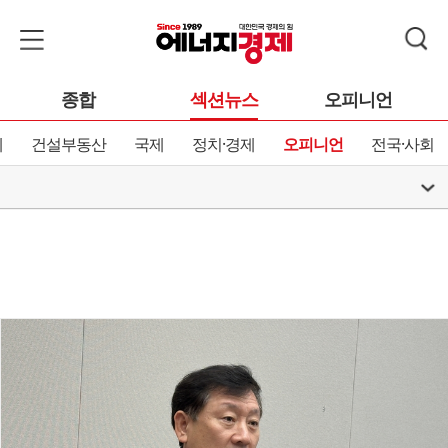
종합
섹션뉴스
오피니언
제
건설부동산
국제
정치·경제
오피니언
전국·사회