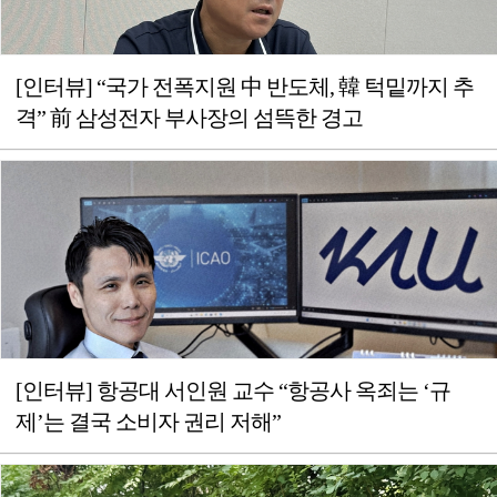
[인터뷰] “국가 전폭지원 中 반도체, 韓 턱밑까지 추
격” 前 삼성전자 부사장의 섬뜩한 경고
[인터뷰] 항공대 서인원 교수 “항공사 옥죄는 ‘규
제’는 결국 소비자 권리 저해”