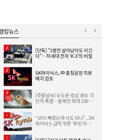
랭킹뉴스
[주말N게임] 24주년 맞은 장수게임 ‘라그나
08:00
로크 온라인’
[단독] “1명만 살아남아도 이긴
다”…차세대 전차 ‘K-3’의 비밀
즈
SK하이닉스, 中 충칭공장 지분
[
매각 검토
수
[주말날씨] 수도권·호남 39도 극
단적 폭염…동해안 최대 150㎜
분
폭우 비상
“15% 빠졌는데 사도 되나”...SK
李
하이닉스 급락 부른 ‘루빈 리스
크’
[현장] “청소년은 미래 아닌 현재 세대”…기
06:56