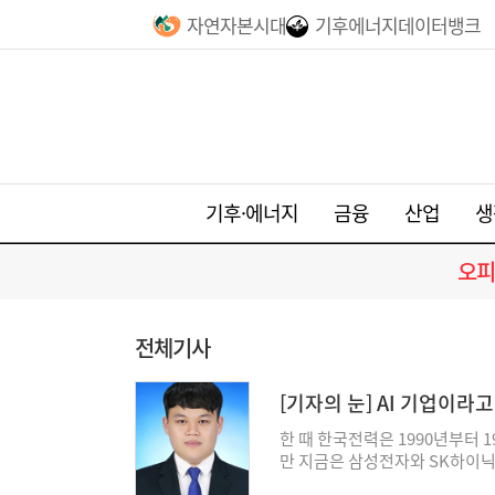
자연자본시대
기후에너지데이터뱅크
기후·에너지
금융
산업
생
오피
전체기사
[기자의 눈] AI 기업이라
한 때 한국전력은 1990년부터 
만 지금은 삼성전자와 SK하이닉스
산업의 핵심 경쟁력 중 하나는 