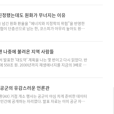
 공장의 경쟁력을 좌우한다. 최근 전영현 삼성전자 부회
PPA)은 이를 상징적으로 보여준다. 원전 전기를 직접 끌
전 발전단가를 기준으로 장기간 가격과 물량을 보장받을
 진정됐는데도 원화가 무너지는 이유
을 허용해 달라는 의미다. 하지만 이는 단순한 계약 방식
고히 유지된 한국전력 중심의 전력시장 공정성을 흔드는
을 넘긴 원화 환율을 “에너지와 지정학의 위험"을 반영한
소에서 생산된 전기를 하나의 시장에서 통합 구매해 기업
협이 단층선으로 남는 한, 코스피가 아무리 높아도 원화
발전원과 관계없이 동일한 체계에서 전기를 사용한다. 그
했다. 시장은 얼마가지 않아 곧바로 그 진단을 시험대에
센터의 LNG 발전 PPA 요구에 이어 원전 PPA까지 거론되
이 종전 양해각서에 서명했고, 호르무즈 통항 재개 소식에
들 발전원이 한전이 운영하는 전력시장에서 이탈하게 된다.
. 필자의 논리대로라면 에너지 부담이 걷히며 원화도 숨통
킬로와트시(kWh)당 약 79원이다. 산업용 전기요금이
 정반대였다. 원/달러 환율은 6월 5일 야간시장에서
 맨 나중에 불려온 지역 사람들
기업 입장에서는 절반 수준의 가격으로 전력을 쓰게 해달라
일에도 장중 1,559원을 찍었다. 원-유로 환율은 글로벌 금융
지금 재생에너지 PPA는 이미 허용돼 있다. 하지만 이는
원을 넘어섰다. 유가는 진정됐는데 원화는 오히려 무너진 것이
발표한 '대도약' 계획을 나는 몇 번이고 다시 읽었다. 반
재생에너지로 조달) 이행을 위한 제도다. 재생에너지 발전단
나의 분명한 사실을 전해준다. 에너지는 이번 원화 약세의
터에 550조 원. 2030년까지 재생에너지를 지금의 3배로 늘
높고 개별 사업은 소규모라 한전의 시장 지위를 근본적으
병의 본체는 아니었던 것이다. 그렇다면 병의 본질는 무엇
고 했다. 숫자가 워낙 커서 오히려 실감이 나지 않았다.
G는 다르다. 두 발전원은 발전기 개당 규모가 크며 SMP 이
구조다. 한·미 금리 역전은 2022년 중반 이후 4년째 이어
몇 년 동안 내가 만나게 될 얼굴들이 숨어 있다는 것만은 분
 이들까지 개별 PPA가 허용되면 일반 기업이나 국민을 위
은 물가에 단호한 고금리, 금융에는 관대한 규제완화라는
나중에야 불려 나올 지역 사람들이었다. 지난 13년 동안 나
싼 재생에너지 전기만 남게 될 수 있다. 이는 AI 분야 외
미국은 AI 인프라 투자와 기술주로 세계 자본을 빨아들이며
는 지역을 수백 곳을 다녔다. 그러면서 알게 된 것이 하
랑’ 공군의 유감스러운 언론관
장에서 차별하는 일이다. 이재명 대통령은 반도체 산업단
다. 그 반대편에서 신현송 한국은행 총재의 첫 금융통화
이유는 기술이 무서워서도, 보상금이 적어서도 아니라는 것
메가프로젝트를 발표하며 기업 총수들에게 90도로 고개를
림돌이 적다"는 매파적 동결이었다. 성장을 위해 금리를
 사업자가 어디에 얼마만큼 지을지 다 정해놓고, 인허가까
환(AX) 거점 개소 행사는 공군이 야심 차게 준비한 데이터
마당에 한전이 AI 산업으로부터 전력시장의 공정성을 방어
 수입물가가 한은과 금통위의 손발을 묶고 있다. 결국 원화
 형식적으로 주민을 부른다. 그렇게 불려 나온 사람은 이미
 민간에 공개하는 자리였다. 발표 자료는 이미 공군 자체
성은 중요하나 시장의 공정성을 훼손하는 방향으로까지 가면
도 방어막을 갖지 못한 채 홀로 강달러의 바람을 맞고 있는
. 자기 마을 일인데 맨 나중에 알게 된 사람들. 그 서운함
현장에서는 공군 관계자가 마이크를 잡고 “궁금하신 점이
필요로 한다면 외부 PPA를 쉽게 구하는 방식이 아니라 스
 이 구조가 바뀌지 않는 한 환율의 중력은 위쪽을 향할 가
된다. 내가 조사한 사업의 열에 아홉이 그렇게 멈추거나 엎
 자유로운 질의응답 시간까지 가졌다. 투명한 소통의 멍