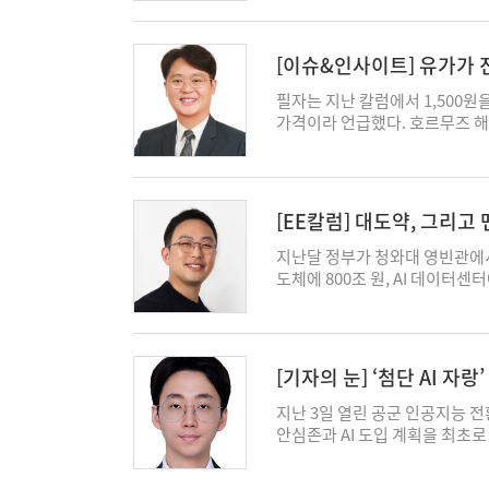
보하느냐가 데이터센터와 반도체
장이 언급한 원전 전력구매계약(
어다 쓰겠다는 뜻은 아니다. 원
[이슈&인사이트] 유가가
수 있는 발전사업자와 직접 계약
의 변화가 아니다. 지금까지 공
필자는 지난 칼럼에서 1,500원
요구다. 현재 한전은 전국 발전
가격이라 언급했다. 호르무즈 해
과 가정에 공급한다. 기업들은 
의 발목은 풀리지 않으리라 생각
러나 AI 산업이 커지면서 데이터
올렸다. 6월 17일 미국과 이란
고 있다. PPA가 허용되면 이
국제 유가는 4% 가까이 빠졌다
원전의 지난해 평균 정산단가는 
이 트였어야 한다. 그러나 현실은
[EE칼럼] 대도약, 그리고
170원 안팎인 점을 감안하면 
1,562원까지 치솟았고, 7월 1
는 혜택을 달라는 의미다. 물론 
위기 이후 17년 만에 1,800
지난달 정부가 청와대 영빈관에서 
RE100(사용전력의 100%를 
다. 이러한 환율의 움직임은 하
도체에 800조 원, AI 데이터센
가가 전력도매가격(SMP)보다 
방아쇠였을 뿐, 약한 원화라는 
리고, 전국에 새 송전선로를 깐다
로 흔들지는 못한다. 원전과 LN
인가. 첫째는 금리와 자본이라는 
다만 그 내용 어딘가에, 앞으로 
하에서 정산되는 핵심 전원이다.
지고 있다. 케빈 워시 연준의장
명히 느껴졌다. 늘 그렇듯, 맨 
한 전력시장에는 석탄 발전이나 비
'강달러 설계'를 밀어붙이고, 
는 재생에너지 발전소가 들어선다
[기자의 눈] ‘첨단 AI 자
에 다른 산업이나 국민을 전력시
달러는 스스로 수요를 만들고 있
나 있다. 지역이 등을 돌리는 
지와 AI 데이터센터를 포함한 
위원회는 “인플레이션 대응에 걸
이다. 문제는 언제나 순서였다.
지난 3일 열린 공군 인공지능 전
숙였다. 대통령도 고개를 숙인 
내리고 싶어도 1,560원 환율과
지 받아둔 다음, 맨 마지막에야
안심존과 AI 도입 계획을 최초로
해낼 수 있을까. AI 산업 육
는 금리 측면이나, 성장 기대로
정해진 일을 통보받는 사람이 된다
보안성 검토를 마친 상태였고, 
안 된다. 반도체 산업이 전력을 
셈이다. 유가가 오르내리든 말든,
이 반대가 되고, 반대가 싸움이 
있으면 손 들고 말씀해달라"라며