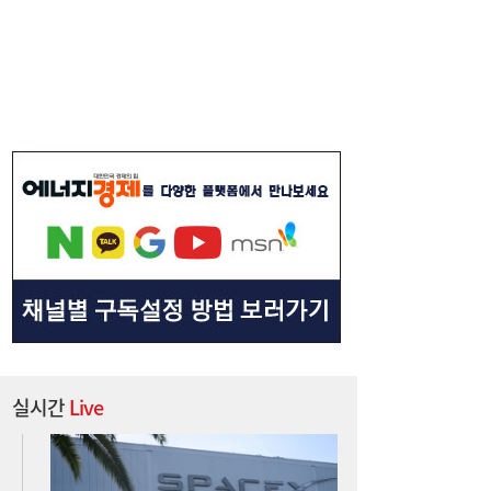
이쯤되면 ‘내홍위’…국힘 윤리위원 또 사퇴,
11:15
윤리위 내부 갈등 확산
“9억주 폭탄 버텼다”…스페이스X 이틀새
10:59
23% 폭등, 바닥 찍었나 [머니+]
실시간
Live