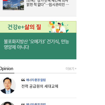
[단독] “상가 단독 재건축 의사
“
후위기·물 해법 제시한 18개국 청소년들
밝힌 적 없다”…임시관리인 답
김
변에 올림픽선수촌 공방 새 국면
+
불포화지방산 ‘오메가3’ 건기식, 만능
영양제 아니다
美 하원, 한국 정통망법 개정에 공식 항의…
06:00
방미통위 “차별 아니다” 반박
Opinion
더보기 +
에너지·환경 칼럼
전력 공급원의 세대교체
에너지·환경 칼럼