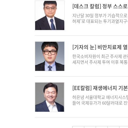
도대체 무엇이 켕겨 대국민 공개
는 어엿한 상장 법인이지만, 여전
년이었다. 삼성전자 클러스터는 
전망이다. 요컨대 수도권에서 
대한 처방은 분명하지만 쉽지 않
정했다. 그 기간을 절반으로 줄
[데스크 칼럼] 정부 스스
엉성한 행정력이 활자화돼 윗선에 
카의 당면 과제는 데이터에 기반
m2로 300조 원이 소요되어 2
이 형성될 것이라는 기대가 커지
국 방어선이 뚫린 경험이 말해주
갈등의 불씨가 된다. 순서를 바
한 과잉 방어로 밖에 볼 수 없다
데 혹시 쏘카가 놓치고 있는 데
팹 4기를 짓는 프로젝트로, 414
전력과 용수, 그리고 인력을 어
지난달 30일 정부가 기습적으로 
은 둘 중 하나다. 하나는 금리 
강원도 태백에서는 주민을 먼저 
달라며 사전에 입맛대로 조율된
장 논리로 남을 수 있다. 효율
표하고 있다. 그런데 먼저 출발한 
론 셋 다 만만치 않은 중요한 문
허제'로 대표되는 투기과열지구·
이며, 현재와 같이 경제의 기초
집 앞은 안 된다던 목소리가, 
아빠진 권위주의 시절의 '입틀막
필요한 벤처 정신의 재정의일 것이다
산단 조성에 필수적인 환경영향평
인 사안에 함몰되기보다 근본적인
다. 이번 조치는 국토교통부를 
효과는 가늠하기 어려울 정도이다
두 눈으로 보았다. 정부의 계획
울대 교수의 입만 빌려 환각 현상
호남 반도체 투자 성공에는 속도
한민국호(號)가 이 거대한 프로
조치였다. 보통 부동산 정책은 정
리는 것이다. 국민배당금 논쟁은
있다. 그런데 그 모든 것을 감
사만 콕 집어 실어달라고 요구한
는 데만 6년이 걸린다면 성공은 
대학의 인프라 금융 전문가인 마이클
에 국토부 출입기자단 내에 엠바
관리해야 하고, 62조 빚투의 과
보이지 않는다. 그 자리를 비워둔
용 홍보 나팔수나 기관지쯤으로
수퍼사이클이 5년 이후까지 진행
젝트를 기술의 문제가 아니라 금
부동산 정책이 대중에 발표되기 
장의 저변을 넓히는 성과로 이어
지역 관공서 문을 두드리며 사업
나라하게 보여주는 대목이다. 그
[기자의 눈] 비만치료제 
은 기업 주도형보다는 관제 성격
구는 발전소, 철도, 항만, 송전
에 보안 강화를 위해 비공개를 
전광판이 아니라 환율 전광판이
이 먼저 그 땅에 뿌리를 내려야,
게 기사화 될까봐서 두려웠다면 
류하는지 새만금 사례가 입증한다.
조달, 중앙정부와 지방정부의 협
을 충분히 사전에 취재하고, 정
에게 던지는 메세지는 지정학적 
한국소비자원이 최근 주사제 관
도약으로 남느냐, 아니면 또 한
잠근 채 자기들끼리 철저히 비공
2010년 방조제가 완공되었지만,
하느냐가 프로젝트의 성패를 좌우
있도록 하자는 취지다. 그러나 
이고 구조적인 이야기이기 때문이다.
세지면서 주사제 투여 이후 복통
냐에 달려 있다. ekn@ekn.kr
사진을 자랑하려 복수의 매체 
터의 속도전 사례로 일본 TSMC
에도 시사하는 바가 크다. 반도
사전 공유조차 전혀 없이 당일 
있어서다. 2023년 1월부터 올
되니 펜대를 꺾으려 드는 건 앞
톱' 지원으로 2년여 만에 완공되었
해할 수 없다. 안정적인 전력 공
담당 기자들 입장에선 전혀 준비
관련 위해정보는 총 1147건이었다
주로 AI가 가짜 표적을 진짜로 오인
거쳐 연말부터 양산에 들어갔다.
개발 및 생산 인력, 대학과 기
지정 대책에 대해 부랴부랴 후속
다. 이 기간 비만치료제 투여로 
러내고, 지휘관이 납득할 수 있도록
신속한 행정이 결합하면 2년 만에
형 인프라 프로젝트다. 실제로 A
단에도 해당 내용이 전혀 공지되
치료제의 위해증상은 복통 등 소
AI)'의 도입이었다. 그러나 지
[EE칼럼] 재생에너지 기
사례로 대만 남부 가오슝시에 있
가책략(statecraft)이 경쟁
내용을 외부에 유출하는 위험을 
만치료제 열풍의 부작용은 다른
즘이 아니다. 번지르르한 행사 한
정유공장 자리로 토양오염이 심각
기
실리콘 벨리라고 불리는 거대한 
만 이러한 일부 일탈 사례가 있
로 반입하려다 세관에서 통관이 
허은녕 서울대학교 에너지시스템공
안을 입맛에 맞는 보도자료로 덮
조건이었다. 전력원은 노후화된 
하고 있지만, 데이터센터와 발전
에도 '쉬쉬'하고 정부가 기습발표
더불어민주당 의원이 관세청으로
들어 국제유가가 60달러대로 
는 것이야말로 군 수뇌부의 심각
도체 클러스터가 가동할 수 있었던
많은 법적 분쟁 등에 봉착하며 속
하다. 그리고 국토부가 부동산 
료제 통관보류 건수는 총 3441
다. 전 세계가 공급망 위기, 에너
저 통제하려는 촌극부터 국민 앞에
을 총동원해 속도전을 벌인 결과다
체 공급에 있어 여러 제약을 맞닥
인 이유는 표면상의 '보안 강화
건)보다 177%(2.8배)나 많
너지 기본계획을 발표하였으며 같
고 비판을 당당히 마주하는 것. 
이 걸린다던 오염 정화는 1년 
육성을 국가 전략 차원에서 속도감
추가 지정 자체가 정부 입장에서 
자가 아닌 개인이 해외에서 구매해
전망(안)을 함께 공개하였다. 그
kevinpark@ekn.kr
끊고 전국적인 휴경을 단행한 발상
은 이미 개별 기술의 우위를 넘
구로 한정됐던 토허제는 풍선효과
보관 상태 등을 확인하기 어려워
고 있어 주목을 끌었다. 먼저 