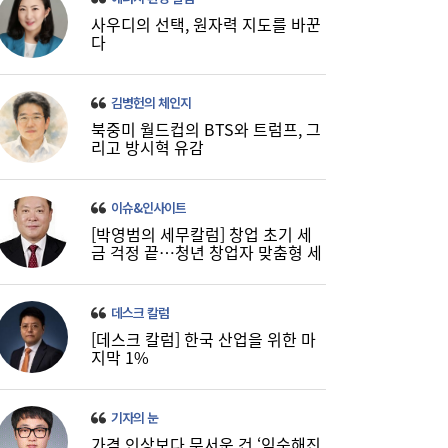
SK하이닉스, 中 충칭공장 지분 매각 검토
23:44
사우디의 선택, 원자력 지도를 바꾼
다
김병헌의 체인지
북중미 월드컵의 BTS와 트럼프, 그
리고 방시혁 유감
이슈&인사이트
[박영범의 세무칼럼] 창업 초기 세
李대통령, 6시간 부동산 회의…“용산, 서울시
21:32
금 걱정 끝…청년 창업자 맞춤형 세
와 협의해야” 공급대책 속도
정 지원 확대
데스크 칼럼
[데스크 칼럼] 한국 산업을 위한 마
지막 1%
기자의 눈
가격 인상보다 무서운 건 ‘익숙해진