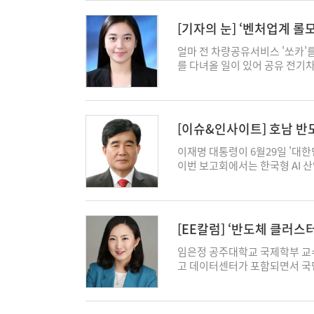
스로 산단 부지 인근에 발전소를
능성이 크다. 둘째는 정책적 불
어졌다. 지난 3월 용인의 송전선
석을 공군 스스로 깐 것이다. 이
희 기자 wonhee4544@ekn.kr
으로 20조 원 넘게 순매도했고,
득은 도시가 챙기고, 견디는 일은
안 규정 허용 여부 ▲검증된 기
[기자의 눈] ‘벤처업계 롤
령실 정책실장이 AI 산업에서 
를 뒤집으면 된다. 주민을 맨 뒤
재산권(IP) 소유 구조 등 민간
는 한국이 'AI 수익 국민배당금
첫 단추를 함께 끼우면, 설명회
야 할 지극히 현실적인 비즈니스
얼마 전 차량공유서비스 '쏘카'
옳고 그름을 떠나, 외국인 투자자
기와 물을 어디서 끌어올지, 감춰
답변은 다소 빈약했다. “아직 방
를 다녀올 일이 있어 공유 전기
다룰지 예측하기 어렵다"는 불확
러설 사람이 아니라, 그 발전소
다", “IP 소유 등은 세부 검
는 노란색 불이 들어와 있었기 
면 자본은 먼저 떠나고, 떠나는
이유로 바뀌는 데는, 그 자리 하
음을 시인했다. 거창하게 판은 
지만, 안전을 위해 점검이 필요
곧바로 외환시장의 매도 압력으
오래 돌다 저절로 몸에 밴 순서
태였던 것이다. 물론 AI 도입 
상이 없었고, 일단 주행은 가능하
다, 국내 정책 예측 가능성에 대
람이 있다. 줄리아 로버츠가 주
로 채워나가면 될 일이다. 진짜 
고속도로 한복판에서 타이어에 펑
[이슈&인사이트] 호남 반
체가 얇다는 점이다. 개인 신용융
그는 요즘 미국에서 데이터센터를
게 공개 답변을 해놓고선 돌연 
은 나를 탓했고, 둘째로는 차를
그 이자만으로 1조 4천억 원을
하다
록 닮았다. 그는 높은 사람을 
“애초에 공군 측은 기자 인터뷰
이 필요한 차량을 가져다 뒀는지
이재명 대통령이 6월29일 '대
외국인이 팔고 환율이 오르면 레
찾아간다. 지방정부에 가서 환경
답변 내용은 기사에 포함하지 말
진으로 보고하게 되어있으나, 공
이번 보고회에서는 한국형 AI 산
다. 여기에 지난 반년간 코스피가
체 어디서 가져올 거냐고, 안 그
라"고 요구해 왔다. 심지어 기
것은 그 다음이었다. 고객센터는
데이터센터 등 '3대 메가프로젝
늦게 코스닥 활성화와 규정 강화
그렇게 공식 정보를 어렵게 손에 
가 필요하다는 어처구니없는 조
까운 고속도로 요금소(톨게이트)
그중에서도 핵심은 호남 반도체 
개 반도체 종목의 시장이었음을 
획이 다 끝난 뒤 얼마를 보상할지
'사전 검열'에 해당한다. 겉으
용을 청구하겠다고도 했다. 처음
도체 생산 거점으로 육성하기 위
폭과 건강을 비춘다. 소수 챔피
자리에 앉히는 것이다. 그가 흘리
띄워놓고 뒤로는 텅 빈 밑그림이
을 떠넘기는 건가 의심할 겨를도 
통해서 메모리 팹 4기를 짓는다
이 환율의 진짜 기초체력이다. 이
[EE칼럼] ‘반도체 클러스
3억 달러 남짓으로 합의가 되었
다. 기자 역시 대한민국에서 군
라리 가까운 쏘카존에 내려주면 
이를 통해서 반도체 산업 생태계
고 원화 가치가 회복된다"던 스
순서를 어기고 미뤄둔 값은 시간
의 특수성을 누구보다 깊이 이해
날 사고 후처리 과정에서 쏘카는
해서는 전력망과 용수, 부지, 인
임은정 공주대학교 국제학부 교수 
선에 도움이 될지는 모르나, 자
받아 들고 있다. 이번 정부 계획
원 등 진짜 민감한 군사 기밀이
한 기억이 선연했던 만큼 ①공기
다. 대규모 반도체 공장은 막대한
고 데이터센터가 포함되면서 국민
제하는 한, 국제 유가가 안정되
에너지로 전기를 공급하겠다고 했
알아서 엠바고에 협조했을 것이다
한 안내 문구의 문제 ③사고차 
자계획의 구체화, 그리고 스피드
반도체 선두 기업인 삼성전자와
한다. 즉 약한 원화는 우리가 
다. 18GW까지 확대된다는 데
어디에도 '보안 규정'에 저촉될 
했다. 나중에야 알게 된 일이지만
남 반도체 클러스터는 용인 반도
며, 특히 '호남권 반도체 클러스
요인으로 남게 된다. 1,560원
코비치가 지금 미국에서 던지는 
위한 기초적인 행정 절차를 물었
한다. 쏘카는 대기업 계열 없이 
는 삼성전자와 SK하이닉스의 기업 
눈길을 끈다. 또한 충청권은 첨
국 거시·금융 구조에 대한 경고로
전기를 어디서 끌어올 것인가. 