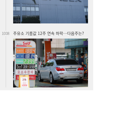
주유소 기름값 12주 연속 하락…다음주는?
10:08
가스공사 실적 상승에도 미수금 14조원…요
09:10
금 조정·지원 절실