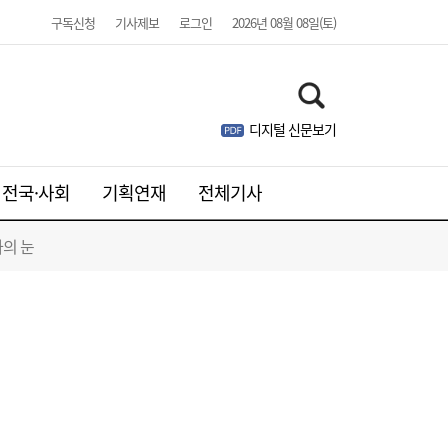
구독신청
기사제보
로그인
2026년 08월 08일(토)
디지털 신문보기
전국·사회
기획연재
전체기사
의 눈
“역시 미국이 답”…코스피 폭락에 서학개미
11:20
‘대탈출’ [머니+]