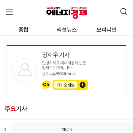
종합
섹션뉴스
오피니언
정재우 기자
안녕하세요 에너지경제 신문
정재우 기자 입니다.
jjw5802@ekn.kr
전국부
주요
기사
18
/
9