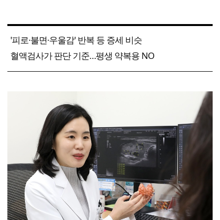
'피로·불면·우울감' 반복 등 증세 비슷
혈액검사가 판단 기준…평생 약복용 NO