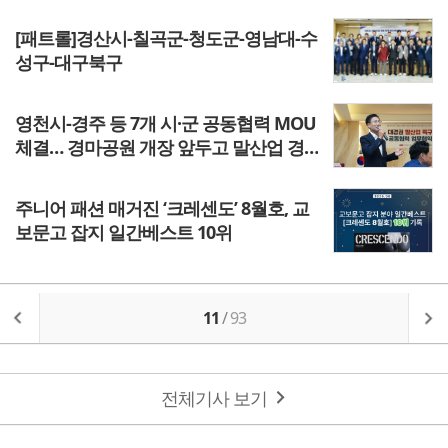
[패트롤]경산시-칠곡군-청도군-영남대-수
성구-대구북구
영천시-경주 등 7개 시·군 공동협력 MOU
체결… 경마공원 개장 앞두고 말산업 경
쟁력 강화
주니어 패션 매거진 ‘크레센도’ 8월호, 교
보문고 잡지 일간베스트 10위
11
/
93
전체기사 보기