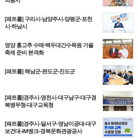
의왕시
[패트롤] 구리시-남양주시-양평군-포천
시-하남시
영양 홍고추 수매·백두대간수목원 가을
축제 준비 본격화
[패트롤] 해남군-완도군-진도군
[패트롤]경주시-영천시-대구남구-대구경
북병무청-대구교육청
[패트롤]경주시-달서구-영남이공대-대구
보건대-iM뱅크-경북문화관광공사