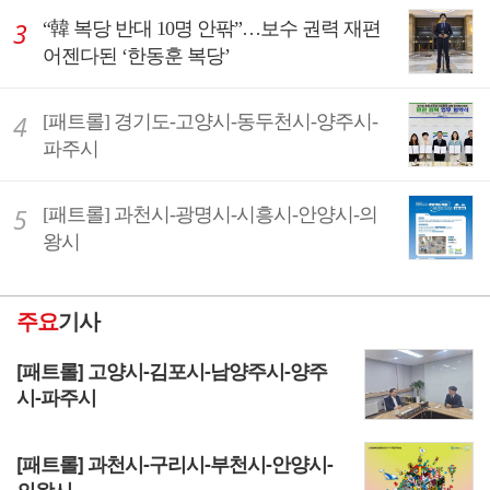
“韓 복당 반대 10명 안팎”…보수 권력 재편
어젠다된 ‘한동훈 복당’
[패트롤] 경기도-고양시-동두천시-양주시-
파주시
[패트롤] 과천시-광명시-시흥시-안양시-의
왕시
주요
기사
[패트롤] 고양시-김포시-남양주시-양주
시-파주시
[패트롤] 과천시-구리시-부천시-안양시-