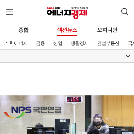
종합
섹션뉴스
오피니언
기후·에너지
금융
산업
생활경제
건설부동산
국