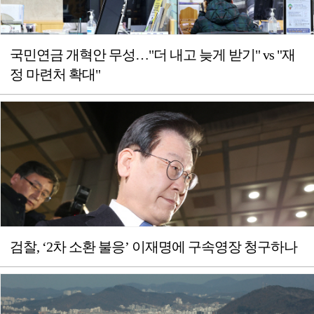
국민연금 개혁안 무성…"더 내고 늦게 받기" vs "재
정 마련처 확대"
검찰, ‘2차 소환 불응’ 이재명에 구속영장 청구하나