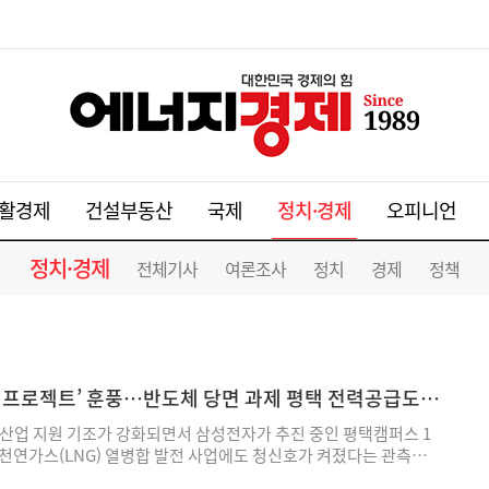
정치·경제
활경제
건설부동산
국제
오피니언
정치·경제
전체기사
여론조사
정치
경제
정책
가 프로젝트’ 훈풍…반도체 당면 과제 평택 전력공급도
산업 지원 기조가 강화되면서 삼성전자가 추진 중인 평택캠퍼스 1
천연가스(LNG) 열병합 발전 사업에도 청신호가 켜졌다는 관측이
청·영남권을 아우르는 대규모 반도체 투자 계획이 10년 이상을 내