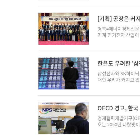
다본 국가 프로젝트라면
을 좌우할 시급한 과제로
가 핵심 성장동력으로 
[기획] 공장은 커
전 사업 역시 속도를 
게 낡은 빗장부터
성전자의 발전사업 지
경북=에너지경제신문 
평가다. 평택캠퍼스는 
기계·전기전자 산업이
공장(P5) 등 추가 투
재 기업들이 속속 자리
꼽힌다. 업계에서는 적
과 시장은 앞서가는데
에도 영향을 줄 수 있
져 나오고 있다. 공장
급을 목표로 하고 있는
단지 입주업종 제한에 
한은도 우려한 ‘삼전
고회에서 “원전 확대 
내부 도로의 불편한 교
추진될 수 있도록 부탁
로운 특혜가 아니다. 
삼성전자와 SK하이닉
하셨다"며 “정치쇼가 
시장에 진입할 수 있도
대한 우려가 커지고 있
비 필요성에 대해 대
지난 3일 경북테크노파
며 금융당국과의 공조를
평가다. 업계에서는 사
현장의 고민을 한자리
다는 관측이 나온다. 
로 받아들이는 분위기다
와 관계기관, 지역 기
서면 질의답변에서 단일
경부는 탄소중립 기조와
이 아닌 기업이 실제 
중적으로 지적했다. 
OECD 경고, 한
장을 유지해왔다. 반
여건…투자 시계 멈춰 
질 수 있고, 시장 변
200%”
는 인허가 지연이 가장
업의 투자 확대와 직결
닉스의 시가총액과 거
경제협력개발기구(OEC
의 인허가 기조에도 변
용도 지정이 달라지면
황에서 단일종목 레버리
오는 2050년 나랏빚이
산업 지원 의지를 밝힌
했다. 기업은 같은 
밝혔다. 실제 반도체 
국 정부가 연금·교육
를 두는 기류가 감지되
성장의 제약을 받게 된
스가 유가증권시장에서 
100% 안팎에서 유지할