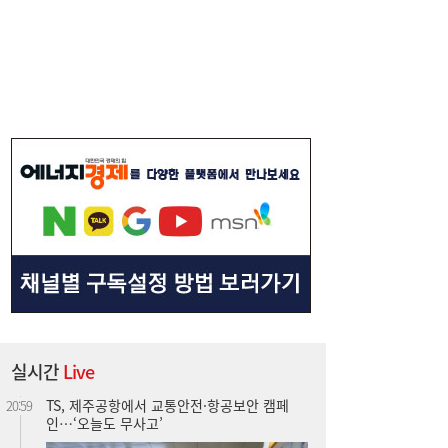
서울시 “정비사업 31만가구 착공해도 이주대
21:01
란 없다”…정부에 규제완화 촉구
TS, 제주공항에서 교통안전·항공보안 캠페
20:59
실시간
Live
인…‘오늘도 무사고’