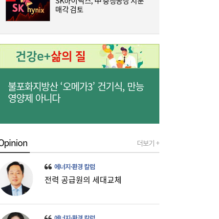
SK하이닉스, 中 충칭공장 지분
매각 검토
즈
통신 3사, AIDC로 실적 개선…남은 과제는
19:26
‘수익성’
불포화지방산 ‘오메가3’ 건기식, 만능
영양제 아니다
금호석화, 2분기 영업익 5배 급증…3분기 수
19:24
익성은 ‘글쎄’
Opinion
더보기 +
에너지·환경 칼럼
전력 공급원의 세대교체
에너지·환경 칼럼