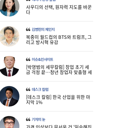
진에어, 2Q 영업손실 731억…고유가 덫에
19:20
사우디의 선택, 원자력 지도를 바꾼
‘적자 전환’
다
김병헌의 체인지
북중미 월드컵의 BTS와 트럼프, 그
리고 방시혁 유감
이슈&인사이트
[박영범의 세무칼럼] 창업 초기 세
금 걱정 끝…청년 창업자 맞춤형 세
정 지원 확대
데스크 칼럼
[데스크 칼럼] 한국 산업을 위한 마
지막 1%
기자의 눈
가격 인상보다 무서운 건 ‘익숙해진