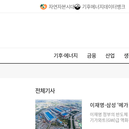
자연자본시대
기후에너지데이터뱅크
기후·에너지
금융
산업
생
전체기사
이재명-삼성 ‘메
‘청신호’
이재명 정부의 반도체 
기가와트(GW)급 액화
나오고 있다. 호남·충