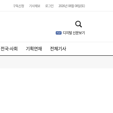
구독신청
기사제보
로그인
2026년 08월 08일(토)
SK하이닉스, 中 충칭공장 지분 매각 검토
23:44
디지털 신문보기
전국·사회
기획연재
전체기사
李대통령, 6시간 부동산 회의…“용산, 서울시
21:32
와 협의해야” 공급대책 속도