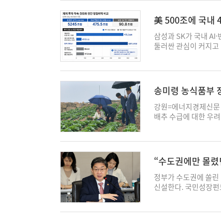
업계에서는 평택 LNG
아니다. 생산량 확대와
기준 55.3%로 상승했
서'에서 따르면 올해 
력과 공정용 스팀을 동
기업은 투자를 늦추거
한은은 최근 반도체 
(48.2%)보다 상향 
美 500조에 국내
이 길고, 재생에너지는
특히 제조업은 기존 공
상황이라고 진단했다. 
정책 유지로 고령화에 
단기간에 대체하기 어렵
결돼 있어 이전에 따른
으로 쏠리는 현상이 강
상 기록할 것으로 예상했
삼성과 SK가 국내 A
적인 대안이라는 것이 
반영할 수 있도록 획
라 자금 유출입 규모가
팎, 2060년에는 12
둘러싼 관심이 커지고 
설을 넘어 이재명 정부
왔다. 산업단지의 입
자자 피해 가능성도 우
혁까지 함께 추진하면 
국내 주요 기업들이 향
가 될 것이라는 분석도
됐다. 과거 하나의 업
니라 환매 증가 또는 
에 따른 재정 부담이 
밝힌 투자 규모는 상당하
극 허용할 경우 향후 
을 넓히는 사례가 늘고
수 있다"고 밝혔다. 
추가 연금 개혁과 세입
산업에 총 4755조원
미칠 것으로 전망된다.
기업이 바이오와 친환
익거래가 빈번해지면서
추세인 명목 GDP가 
에는 삼성전자와 SK하이
장동력 확보를 위한 장
송미령 농식품부 장
계획에 정해진 업종 범
장은 불과 열흘 전 
봐야 한다는 입장이다.
을 구축하는 방안도 포
“정부의 반도체 지원 
력을 갖추고도 신사업
당시 한은은 해외 상장
국가의 경제 규모를 파
전략적 투자 양해각서는
강원=에너지경제신문 
도를 내는 모습을 보여
산업을 키우는 기반이
외 자금 유입을 늘리는
않았을 때 추정치를 보
보면 성격이 다르다. 현
배추 수급에 대한 우려
의 초대형 사업으로 
서 벗어나 산업 변화
수요를 흡수하고 주식시
안되지 않았다"고 말했
(28조원) 한도 내에
상황을 점검했다. 강원
선정해 전력을 공급하
산업 거점으로…경산의
다. 다만 당시에도 변
에 대비한 연금 개혁 
재원을 마련한다는 방침이
산 고랭지 배추 재배
발전 형태로 추진하는
축을 담당해온 대표적인
래 규모 등을 고려하면
2060년 GDP의 약 5
선박금융 등을 포함한
다. 이날 현장에는 여
전력 판매사업이 아닌 
산업 기반을 쌓아왔고
있다. 금융당국도 비슷
는 오는 2035년까지 
으로 직결되는 것은 아
함께했다. 참석자들은 
인허가 절차와 사업 추
지고 있다. 최근 변화
“수도권에만 몰렸던
일 기자간담회에서 “(
리나라 국민연금 수급 개
도로 얹어지는 셈이다. 
선충 공적방제 추진 상
인 증설 시기에 맞춰 
재 등 성장 가능성이 
으로 반성하는 상황"이
1965∼1968년생 6
원이다. 투자 기간을 
공급을 책임지는 대표적
정부가 수도권에 쏠린
는 판단이 작용한 것으
산업구조 변화는 지역
는 해외 투자자금의 국
“수급 개시 연령을 2
다. 문제는 기업들의 
면적이 줄고 연작으로
신설한다. 국민성장펀드
과제로 내세운 만큼, 
신산업은 전통 제조업보
컸다는 인식을 내비쳤다
연동하는 포괄적 연금 개
기록하며 사상 최대 실
다. 일부 농가는 양배
공급하고, 부산을 비
제조업과 AI 데이터센
원순환, 에너지 사업을
요인으로 작용했을 가
날 것"으로 분석했다.
록했고, 4분기에만 2
치면서 안정적인 생산이
3일 금융위원회에 따
온다. 전지성 기자 jjs@
계된 입지와 인허가 제
단일종목 레버리지 ET
의 고등교육 이수율이 
그러나 삼성전자와 SK
해 지난 3월 전국 최
·벤처생태계 간담회'를
지연의 원인이 될 수 
내외 변수로 확대된 변