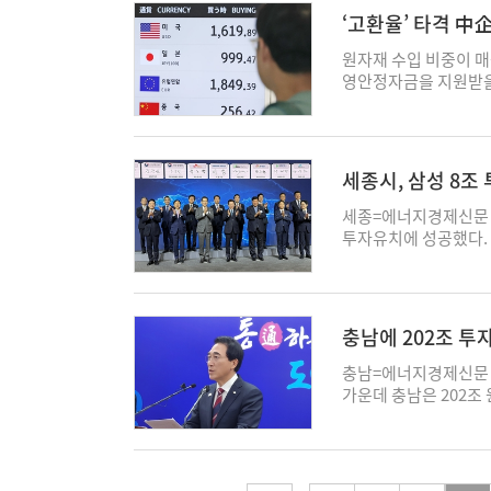
등으로 청년들이 고용 
자 주체가 삼성SDI,
배 농가에 예비묘와 저
권 첨단산업 현장의 
환자원, 수출, 산업안
근 반도체주가 단기간
‘고환율’ 타격 中企
용과 초·중등 과정의 
부분을 두 회사가 차지
동방제 비용과 가뭄 시
다. 금융위는 지역 창
문제가 하나의 부서나 
매수에 나섰다가 손실 
사회보험 가입 확대 등
자 계획만 연평균 47
도 마련했다. 도매가
관 협력 체계를 강화
원자재 수입 비중이 매
다"…도로·교육시설도 
에 대한 점검을 강화
는 한국 정부에 내수 
라도 영업이익만으로 투
보전 사업을 병행한다.
향후 5년간 1조원을 
영안정자금을 지원받을 
지 않았다. 경산지식산
로 이어질 수 있는 만
지출 재배분 노력 등 
계자는 “기업들이 벌어
침이다. 송미령 농림축
지방 소재 기업에 의무
업에 14조9000억원
동시설 확충 필요성을
스크에 대응하기 위해
가능성에 부합하는 중기
쓰지 않고 모두 설비투
이상기후가 겹치면서 
한 뒤 하반기부터 본
험료도 50% 경감해주
께 사용할 수 있는 지
인투자자 보호를 위해 
해 폭넓은 정치적 합의
만으로 이행하기 어렵고
농가 경영 안정을 위해
국민성장펀드 승인을 받
철 부총리 겸 재정경제
건이 문제로 떠올랐다.
인 것으로 알려졌다. 
면 재정 운용의 신뢰성
룹의 상황도 부담이 없
부지사는 “기후변화와
급하며, 향후 2차 메
내용의 '고환율 등에 
도로에서는 작은 불편으
될 가능성이 있다는 전망
정책 권고를 면밀히 검
세종시, 삼성 8조
센티브 부담으로 수익성
인이 됐다"며 “농산
산에서도 국민성장펀드 
환율이 1500원대 중
지에서는 교통체계가 
won@ekn.kr
기 적자를 기록한 바 
생산 현장의 어려움을 
지역으로 자본이 흘러가
부는 중동전쟁 피해기업
높이기 위해서는 자금
세종=에너지경제신문 김
영업이익이 제한적인 흐
가겠다"고 밝혔다. 박에스
설이 수도권에 집중되
8000억원을 수입 중
의 영역에서 바라봐야 
투자유치에 성공했다.
분해서 봐야 한다는 시
말했다. 그러면서 부산
추가 공급한다. 원·부
다. 재활용 스티로폼
를 이끌어내며 첨단 제
방향을 보여주는 의미가
꼽으며, 첨단산업을 
영업이익 감소 요건 
는 의견과 함께 환경 
이 아산 제2캠퍼스에
건에 따라 속도와 규모
을 더욱 키울 수 있다
출입은행(수은)의 위
탄소중립과 자원순환이
충청권 시·도지사, 삼
초기 설비투자 부담이 
제안도 이어졌다. 지
고, 금리우대도 0.2%
친환경 사업을 추진하는
권 첨단산업 육성을 위
세가 유지될 경우 투자
충남에 202조 투
뿐 아니라 자본과 산업
'고환율 극복 초저금리
는 지적이다. K-뷰
에 총 140조 원 규모
의 AI 투자가 둔화될 
이 필요하다고 제안했다
증 비율은 95%에서 1
장산업 가운데 하나인
서버용 반도체 패키지 
충남=에너지경제신문 김
투자 3500억 달러는
수와 재투자가 이어지는
다. 정부는 이들 중소
화장품 제조업자 의무
기로 했다. 이번 투자
가운데 충남은 202조
확대된다. 환율이 140
간담회에서 항공 피지컬
험과 환변동보험 지원도
뜨릴 수 있다는 현장의
기판 중심 생산에서 A
반을 바탕으로 기업 투
525조원으로 늘어난다
무인기 산업 생태계를
에 가입할 수 있도록 
장 확대가 이어지는 상
FC-BGA는 AI 서
인허가 지원에 행정력
려면 세액공제와 보조금
다는 계획을 소개했다
50% 할인한다. 핵
는지 세밀하게 살펴야
밀도 반도체 기판으로,
열린 '충청권 첨단산업
함께 이뤄져야 한다. 
뜻도 밝혔다. 그는 “
입자금 대출 보증 한도
회를 넓혀야 한다는 
다. 세종시는 이번 투
용 삼성전자 회장 등 
나 국채 발행 논의로 