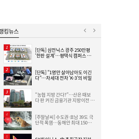
밀화학 ‘쌍끌이’
랭킹뉴스
[단독] 삼전닉스 광주 250만평
“
‘한판 설계’…평택식 캠퍼스 들
하
어선다
크
사상 최대 실적 이어가는 SK하이닉스…분기
19:32
배당 375원
[단독] “1명만 살아남아도 이긴
[
다”…차세대 전차 ‘K-3’의 비밀
“농협 지방 간다?”…산은 때보
[
다 판 커진 금융기관 지방이전 논
격
란
[주말날씨] 수도권·호남 39도 극
한
단적 폭염…동해안 최대 150㎜
기
폭우 비상