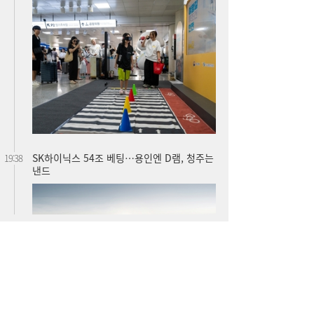
SK하이닉스 54조 베팅…용인엔 D램, 청주는
19:38
낸드
롯데케미칼, 2분기 흑자 전환…첨단소재·정
19:35