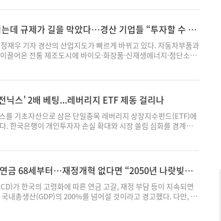
, 평택캠퍼스 전력 공급은 현재 진행 중인 AI 반도체 생산 경쟁력
 꼽힌다. 6일 재계에 따르면, 최근 정부가 AI와 반도체 산업을 국
재차 강조하면서 삼성전자가 추진 중인 평택캠퍼스 LNG 열병합 발
지는데 규제가 길을 막았다…경산 기업들 “투자할 수 있
낼 가능성이 커지고 있다. 특히 이재명 대통령이 국민보고회에서 삼
 풀어달라”
원 요청에 공개적으로 화답하면서 업계 분위기가 크게 달라졌다는
정재우 기자 경산의 산업지도가 빠르게 바뀌고 있다. 자동차부품과
현재 가동 중인 생산라인뿐 아니라, 향후 평택캠퍼스4공장(P4)과 5
 이끌어온 전통 제조도시에 바이오·화장품·신재생에너지·첨단소
자와 차세대 HBM(고대역폭메모리), AI 메모리 생산의 핵심 거점으로
를 잡으면서 새로운 성장축이 형성되고 있다. 하지만 기업의 기술
기에 전력이 공급되지 않을 경우 생산 일정은 물론 향후 투자 계획
 입지와 산업단지 제도는 과거에 머물러 있다는 지적이 현장에서 터
을 것으로 보고 있다. 삼성전자는 2028년 1GW급 발전소에서 전력공
을 넓히려 해도 건폐율에 막히고, 새로운 사업에 뛰어들려 해도 산업
 것으로 알려졌다. 전영현 삼성전자 DS부문 부회장은 최근 국민보
발목이 잡힌다. 공동 교육장과 세미나 공간이 부족하고, 산업단지
닉스’ 2배 베팅...레버리지 ETF 제동 걸리나
및 PPA(전력구매계약)를 적극 추진하고, LNG 열병합 발전도 반드시
통체계는 물류 흐름까지 더디게 한다. 기업들이 요구하는 것은 새
드린다"고 정부에 공개 요청했다. 이에 이재명 대통령은 “확인사살
이미 투자한 기업이 공장을 확장하고, 기존 기술을 바탕으로 새로운
스를 기초자산으로 삼은 단일종목 레버리지 상장지수펀드(ETF)에
아니라는 걸 보여드리겠다"고 답했다. 반도체 공장의 자체 발전 설
록 현실과 맞지 않는 제도의 문턱을 낮춰달라는 것이다. 경북도가
다. 한국은행이 개인투자자 손실 확대와 시장 쏠림 심화를 경계하
통령이 공개 석상에서 긍정적인 입장을 밝힌 것은 매우 이례적이라는
크 국제회의실에서 연 '기업규제 개선 현장 간담회'는 이 같은 기업
 예고하면서, 최근 급증한 반도체 투자 열풍에 제동이 걸릴 수 있
실상 평택 LNG 열병합 사업에 대한 정부 지원 의지를 확인한 것으
에서 드러낸 자리였다. 양금희 경북도 경제부지사를 비롯해 경산시
5일 금융권에 따르면 한국은행은 국민의힘 박성훈 의원에게 제출한
. 평택 LNG 열병합 사업은 그동안 순탄치 않았다. 기후에너지환
업인 등 40여 명이 참석했지만 논의의 중심은 행정기관의 정책 설명
종목 레버리지 ETF가 국내 주식시장에 미칠 수 있는 부작용을 집
 전력수급기본계획상 LNG 발전 물량 관리 등을 이유로 신중한 입
경영 과정에서 부딪힌 문제에 맞춰졌다. ▲성장한 공장, 달라진 주변
특히 삼성전자와 SK하이닉스로 투자자금이 몰리는 현상이 더욱 심해
국 연금 68세부터…재정개혁 없다면 “2050년 나랏빚
도체 생산라인 증설 일정에 맞춰 전력을 확보해야 하는 삼성전자로서
세운 입지 규제 이날 현장에서 가장 무게감 있게 제기된 문제는 기
동성까지 키울 가능성이 있다고 판단했다. 한은은 “삼성전자, SK하이
 큰 변수로 꼽혀왔다. 이번 국민보고회를 계기로 재계에서는 정부
된 입지 규제였다. 한 제조기업은 공장을 설립한 이후 주변 지역의
래규모 비중이 주식시장 절반 이상을 차지할 정도로 크게 확대된 상
D)가 한국의 고령화에 따른 연금 고갈, 재정 부담 등이 지속되면
화가 나타날 수 있다는 기대가 커지고 있다. 대통령이 직접 반도체
서 건폐율 제한에 묶여 생산시설을 확장하기 어려워진 현실을 설명
지 ETF 투자 확대는 이런 쏠림 현상을 심화할 가능성이 있다"고
 국내총생산(GDP)의 200%를 넘어설 것이라고 경고했다. 다만, 한
 데 이어, 최근 내각 구성 과정에서도 AI와 산업 경쟁력 강화에 무게
장소에서 사업을 이어왔지만 주변의 행정적 여건이 바뀌면서 오히려
대표주의 시장 영향력은 빠르게 커지고 있다. 삼성전자와 SK하이닉
·노동 구조개혁과 함께 재정건전화 노력을 병행하면 부채 비율을
면서 평택 LNG 열병합 사업 역시 탄력을 받을 가능성이 제기된다.
 셈이다. 기업 입장에서 공장 증설은 단순히 건물을 넓히는 문제가
차지하는 시가총액 비중은 지난해 말 36.1%에서 지난 6월 24일
 것으로 내다봤다. 최근 OECD가 발표한 '2026 한국경제보고