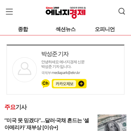
종합
섹션뉴스
오피니언
박성준 기자
안녕하세요 에너지경제 신문
박성준 기자 입니다.
mediapark@ekn.kr
국제부
주요
기사
“미국 못 믿겠다”…달러·국채 흔드는 ‘셀
아메리카’ 재부상 [이슈+]