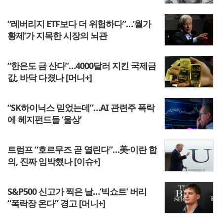
“레버리지 ETF보다 더 위험하다”…‘월가
황제’가 지목한 시장의 뇌관
“한은도 금 산다”…4000달러 지킨 국제금
값, 바닥 다졌나 [머니+]
“SK하이닉스 믿었는데”…AI 관련주 폭락
에 헤지펀드들 ‘울상’
트럼프 “호르무즈 곧 열린다”…美·이란 합
의, 진짜 임박했나 [이슈+]
S&P500 신고가 찍은 날…‘빅쇼트’ 버리
“폭락장 온다” 경고 [머니+]