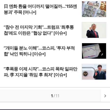
日 엔화 환율 어디까지 떨어질까…‘155엔
붕괴’ 주목 [머니+]
“참수 전 마지막 기회”…트럼프 ‘최후통
첩’에도 이란은 “협상 없다” [이슈+]
“개미들 분노 이해”…코스피, ‘투자 부적
합’ 낙인 찍히나 [이슈+]
“후폭풍 이제 시작”…코스피 폭락 일파만
파, 李 지지율 ‘취임 후 최저’ [이슈+]
1
/
11