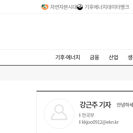
자연자본시대
기후에너지데이터뱅크
기후·에너지
금융
산업
생
강근주 기자
안녕하세
전국부
kkjoo0912@ekn.kr