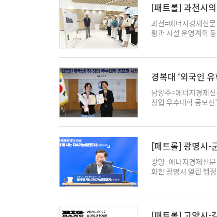
109.5㎜의 극한 강
을 오감으로 즐기는 장
(CCTV)-배수펌프가
을 수립해 정비사업 추
[패트롤] 과천시
한 공연을 시작으로 데
이후에도 기대 이상 성
됐으나, 하수관로를 
는 등 도심 유통 공간
동으로 작동하며, 필요
의사와 지역 여건에 맞
이 무대를 채운다. 축
= 승급 선수가 가장 
나타났다. 올해 말 
고양특례시장은 5일 
과천=에너지경제신문 
하차도 중 진입차단시
비계획 수립을 지원할 
겁게 마무리할 예정이다
경우가 많지만 꾸준한 
실시설계 용역을 거쳐 
비재로 진화해야 한다"
황과 시설 운영계획 
도 등 6곳에 관련 설
해 영향-도시계획 심의
천 락 페스티벌은 미군
있다. 선행을 통해 경
광명시장은 5일 “기후
수익 기반을 마련하고,
을 비롯해 과천시 문
해 이를 일제 점검했다
양주시는 이를 통합심의
을 바탕으로 성장해 온
할 수 있는 폭이 넓어진
소하는 도시 기반을 갖
을 완성하겠다"고 말했
다. 과천시의원들은 현
다. 올해 부천시는 
획이다. 부서별 의견 
내 록 음악의 역사성 
대표적인 사례다. 최정
하고 살아갈 수 있는 
대표 유통 시설과 수도
영장-헬스장-다목적체육
대피 유도시설을 설치
비사업 실무협의기구에
문화 교류 △지역 문화
번은 선행 승부를 펼쳤
동 일대를 하수도정비
비자에게 색다른 즐길
들었다. 또한 시설 
계 용역을 거쳐 사업 
의 안정적인 운영을 위
상급 아티스트가 함께 
경복대 ‘외국인 유
기, S1, 수성)과 
을 투입해 △도덕산 인
물'과 식물을 인테리어
편리하게 이용할 수 
러본 뒤 조용익 시장
친 개정안 후속 절차를
망된다. 동두천 락 페
변화에 유연하게 대응한
△금당로 등 4개 구간
으로 꾸며진다. 차별화
약 310여억원을 투입
수 있는 만큼 긴장의 
남양주=에너지경제신문 
영 지침을 마련하고 조
락 페스티벌이자 경기
력= 선행 능력이 부족
저류시설 설치 사업은 
성하는 한편, 1인가구
육관 등 다양한 체육시
동할 수 있도록 정기적
창업 우수대학 공모전'
계획이다. 최현덕 시장
걸맞은 정상급 출연진을
조종술, 치열한 몸싸움
이며, 보상을 조속히 
맞춤형 패키지 상품을 
건강 증진에 기여할 전
해 하반기 계획된 대피
개 대학(일반대 20개
적으로 연결하고 사업
추억을 만들기를 바란다
쟁력을 발휘한다. 현재 특
기 준공을 목표로 사
는 방문객 참여를 이끌
을 직접 살피고 시민 
시장은 이어 원미구의
학교-전주비전대학교)
주거환경 개선과 주택
관람 안내는 공식 누리
근(20기, S2, 미원),
시는 청년이 다양한 정
예정이다. 이처럼 고양
의 질 향상을 위한 
설 작동상태를 점검했다
가 각각 선정됐다. 이
도심이 균형 있게 발전
강근주기자 연천군은 
적인 기술형 선수로 
서비스 '시흥청년 알리
전략적 파트너십을 맺고
구리시의회 의원은 제3
발 방지를 위해 관련 
및 지역 정주까지 연계
모두 완료되면 총 2만
민-관 악취 대응단을 
위치 선정과 마크 능력
[패트롤] 광명시
를 간소화하고 청년의 
와 롯데아울렛 등 관내
가 직면한 엄중한 재정
차장, 지하차도 등 총
취업 지원을 비롯해 △
업 전 과정에 대한 
대한 주민 관심이 높아
서 꾸준히 입상권 경쟁
흥청년 알리미' 채널을
기에는 그동안 노하우를
한 소통과 협치를 통해
지하주차장 2곳, 지하
구체성-효과성-확산 가
자 양평군은 지난달 3
광명=에너지경제신문 
장 중심 대응체계로 관
유의 마크 전술을 앞세워 
간으로 안내받을 수 있
드 고양서 '고양 꽃향
“세수 부족으로 인한
하며 예-경보 체계를 
외국인 유학생 취업-정
평추모공원' 건립을 위
화한 광명시 열린 행정
지역민, 관련 분야 관
어 준우승을 차지하며 
활-복지 △참여-활동 
'고양 꽃향기 페스타'
숫자를 줄이는 일이 
예방이 중요하다"며 
료미용과를 중심으로 협
지원계획(안) △유치희
산실-홍보실-행정지원과
원 규명과 관리체계 구
기= 경륜은 개인 기량
히 '지원금', '신혼부
히 탈피해 도심 밀착형
살림의 위협이자 활동 
고, 상습 침수지역을 
육과정에 직접 반영하는
의-의결하며 사업 추진
운영 시스템을 벤치마킹
적으로 관리해 나갈 계
많거나 아마추어 시절부
업을 쉽고 빠르게 검색
창적인 '스토리텔링'을
듣지 않은 채 일방적으
너지경제신문 강근주기
높은 평가를 받았다. 
민복지 증진을 위해 총
정과 유튜브 생중계 송
게 관련된 사안인 만큼
상위 무대에 적응하는 모
는 31일까지 카카오톡
공이 되어 공간을 탐험
“어려울 때일수록 상황
가'에서 대통령 표창을
직자와 선배 유학생들이
수요 증가와 안정적인 
과 이동식 방송 카메라(
보다 더 쾌적한 정주 
수성팀의 김옥철(27기, S
'시흥청년 알리미' 채
[패트롤] 고양시
전망된다. 또한 이색 