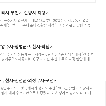
-구리시-부천시-안양시-의왕시
강근주기자 과천시는 내달 18일부터 20일까지 사흥 동안 열릴
술축제'를 앞두고 축제 준비 상황을 점검하고 주요 운영 방향을 공유
를 5일 시청 대강당에서 개최했다. 이날 보고회에는 과천시와 과천
총감독, 과천시의원, 시민, 지역 예술인 등 50여명이 참석했다. 참
요 콘텐츠와 공간 구성, 운영 계획을 공유하고 시민 의견을 청취하
를 위한 방안을 논의했다. 올해 축제는 작년 처음 선보인 '지팝시티
-남양주시-양평군-포천시-하남시
계관을 확장한 '지팝시티 2.0'을 중심으로 운영된다. '떠다니다
 콘셉트로 과천시민광장과 시민회관 일대를 하나의 공연예술 공간으로 연
근주기자 신동화 구리시장은 6일 시청 4층 회의실에서 '긴급 현
'로그'와 '지팝이'가 올해도 시민을 맞이한다. 특히 지팝시티 내 '지
고 경기주택도시공사(GH) 구리 이전 추진과 주요 시정 현안에 대한
연과 체험, 휴식이 어우러지는 공간을 선보인다. 공연예술축제 정
 언론 브리핑에서 신동화 시장은 “구리시 모든 행정은 도시 주인인
 공식 공모작과 해외 공연팀을 확대하고 공연 횟수를 작년보다 두
 방향으로 추진할 것"이라며 “시민 불편이 있는 곳은 직접 찾아가
다양한 공연을 즐길 수 있도록 준비하고 있다. 시민 참여 프로그램도
 필요할 때 가장 먼저 달려가는 시장이 되겠다"고 말했다. 특히 서
를 공개 모집해 내달 19일 중앙로와 청사로를 잇는 시민 참여 퍼레
관련해 "구리시 의지만으로 추진할 수 없는 현실적인 한계가 있었으
-동두천시-연천군-의정부시-포천시
 '시민한마당잔치(시한잔)'는 '과천집합쇼'로 개편해 참여 공연팀
은 사안에 더 이상 행정력과 예산을 소모할 수 없다“고 설명했다. 또
 가족 단위 방문객을 위한 체험-체류형 콘텐츠도 강화한다. 어린이
시공사(GH) 구리 이전과 구리교육지원청 신설이란 두 가지 핵심
근주기자 고양특례시가 경기도 주관 '2026년 상반기 지방세 체
이터'를 비롯해 지팝마켓, 파머스마켓 등을 새롭게 선보이며 공연
집중하겠다"며 “지난 지방선거에서 시민이 선택한 시정 방향에 따라
 평가'에서 우수기관으로 선정됐다. 이번 평가는 경기도 내 31개
길 수 있는 공간을 마련한다. 과천시는 관람객 편의와 안전한 축제
선 과제로 추진하겠다"고 강조했다. GH 구리 이전은 연간 약 80억원
납정리 현황 △가상자산 체납처분 △가택수색 등 5항목, 14개 지
대비한 야자매트와 차양-루프를 설치하는 등 현장 환경도 개선하고
 일자리 창출, 지역경제 활성화, 도시브랜드 가치 향상 등 구리시 미
평가했다. 고양시는 대도시가 모인 1그룹에서 우수한 실적을 기록
할 계획이다. 신계용 과천시장은 “작년 처음 선보인 '지팝시티' 세