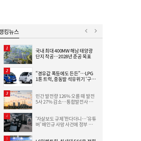
[여전사 풍향계] KB국민카드, ‘유스클럽 체크
16:35
카드’ 20만장 돌파外
랭킹뉴스
국내 최대 400MW 해남 태양광
[
단지 착공…2028년 준공 목표
집
위
“경유값 폭등에도 든든”…LPG
동
1톤 트럭, 중동발 석유위기 ‘구원
화
투수’
6
민간 발전량 126% 오를 때 발전
“
5사 27% 감소…통합발전사 출
미
범으로 진검승부 예고
‘자살보도 규제’한다더니…‘유튜
버’ 배인규 사망 사건에 정부 대
산
책 맹점 드러났다