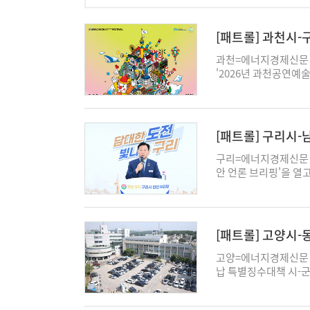
[패트롤] 과천시
과천=에너지경제신문 
'2026년 과천공연예
하기 위한 추진 보고회
문화재단 관계자, 축제 
석자는 올해 축제의 주
며 성공적인 축제 개최
[패트롤] 구리시
(GPAF CITY)' 세
(Floating)'를
구리=에너지경제신문 강
출하고, 축제 캐릭터인 
안 언론 브리핑'을 열
팝빌리지'를 조성해 공
운영 방향을 발표했다.
체성도 한층 강화한다.
시민이 만족하고 행복한
배 이상 늘려 시민이 
해결하는 행정, 시민이
확대한다. 시민 공연자
울 편입 추진 철회와 
[패트롤] 고양시
이드를 진행하며, 기존
며, 실현 가능성이 낮
을 6팀으로 확대한다.
한 “이제는 경기주택도
고양=에너지경제신문 강
참여 프로그램 '지팝놀
과제에 시정 역량을 
납 특별징수대책 시-군
관람과 함께 축제를 즐
GH 구리 이전을 최우
시-군을 대상으로 △체
운영을 위해 우천에 
지방세수 확보, 양질의
표 실적을 종합적으로 
안전관리에도 만전을 기