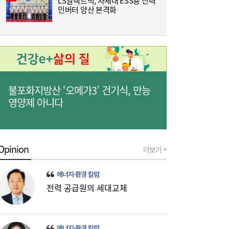
LS일렉트릭, 차세대 ESS용 전력
[
인버터 양산 본격화
3
[금융권 풍향계] 취약계층 금융 접근성↑...기
16:32
업은행, 비대면 햇살론 출시 外
불포화지방산 ‘오메가3’ 건기식, 만능
영양제 아니다
Opinion
더보기 +
미·중에 로봇 패권 안 뺏긴다…현대차, “‘글로
16:26
에너지·환경 칼럼
벌 로봇 파운드리’ 구축할 것”
전력 공급원의 세대교체
에너지·환경 칼럼