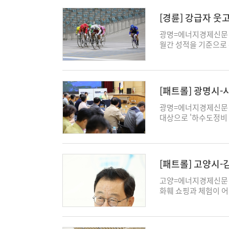
래 성장의 핵심 기반이
하며 '우수상'을 차지
계관을 올해 한층 확장
내년 상반기에는 GH 
롯해 △금융정보 활용
[경륜] 강급자 웃고
개막까지 안전과 운영 
이전 절차를 속도감 있
보였다. 특히 체납자의
만들겠다"고 말했다. 
맞아 독립유공자와 유
채권 압류를 추진하고,
광명=에너지경제신문 강
리집과 누리소통망(S
체계를 갖춰 안전한 경
현장에서 징수했다. 
월간 성적을 기준으로 
근주기자 구리시는 6일
선생 독립유공자 서훈
및 압류, 지방세 체납
록 선수 563명 중 1
이전 추진 간담회'를 
방침이다. 대규모 공사
문화 정착과 체납세 조
주를 분석하는 팬에게도
간담회에는 신동화 구
를 활용한 실시간 모니
관 선정은 현장 중심
경주를 읽어야 한다. 경륜에는 오래전부터 '강급자는 웃고 승급자는 운다'라는 말이 있다.
원장과 임창열 부위원장
는 소음과 분진에 대한
시킨 결과"라며 “앞으
상위 등급에서 내려온
[패트롤] 광명시
황을 공유하고 향후 추
침이다. 신동화 시장은
력한 징수활동을 펼쳐
한 경쟁자와 맞붙으며 
장은 “GH가 구리에 
민이 최고의 자부심이
다"고 말했다. 동두
런 통념을 깨는 사례가
광명=에너지경제신문 
을 요청한다"고 말했다
너지경제신문 강근주기
천에서 국내 최장수 록 
까지 단기간에 수직으
대상으로 '하수도정비 
대한 지원하고 적극 협
이고 원도심의 균형 있
선보인다. 동두천 락 
초반 인지도가 낮은 승
비해 시민 생명과 재
정된 사안으로, 불확실
진한다고 5일 밝혔다.
13일까지 3일간 동두
변수로 꼽힌다. 그렇
중점관리지역에 지정되면
으며, 임창열 부위원장
이상 걸리는 장기 사업
한민국 록을 대표하는 
무엇일까? ◆ 잠재력 
된다. 총사업비 177
사항으로, 경기도 및 
적이고 신속한 행정지원
군 음악대까지 다양한
30기 대표 주자인 박제원
개량하고, 안양천 철산
주사무소 이전 절차를 
[패트롤] 고양시
비사업 추진 속도를 높
고 축제 차별성을 한층
직후부터 강렬한 인상
지정 신청 대상지는 20
시는 이번 간담회에서 
준공까지 분산된 행정
일간 동행= 축제 첫날
히 우승을 차지하며 강
피해를 입은 곳이다. 
고양=에너지경제신문 
향후 계획을 정리해 실
협의와 심의 절차를 신
서 선발된 실력파 신예
행으로 정상에 올랐고,
경우 철산배수펌프장을
화훼 쇼핑과 체험이 어
지경제신문 강근주기자
은 △주거생활권계획 
열린 경연대회 청소년
다. 선수층이 두꺼워지
지형적 특성을 지녔다
설과 연계한 참여형 콘
와 원미구 내 침수우
의위원회 운영 △해체
연이 이어진다. 로큰롤
는 성과다. 우수급에서도
유입되는 수량이 많아 
어갈 수 있는 환경을 
와 기계실, 도로 연결
의서 운영 △조합 임원
에 이어 대한민국 록의
(A3, 청주) 등이 
후 '철산배수구역 하수
꽃향기 페스타'를 개최
동과 관리 현황을 확
추진 기반을 확대한다
에너지를 선사한다. 마지
만개하기까지 약 3년이