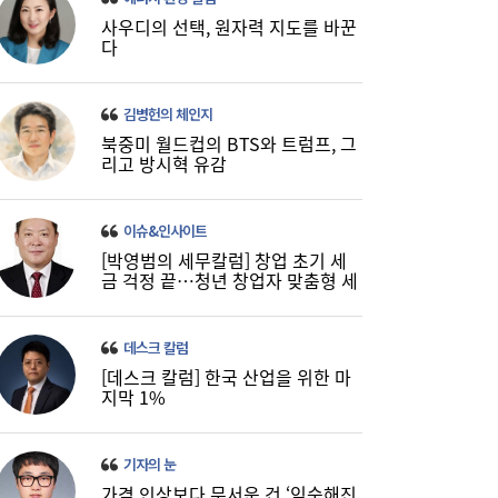
사우디의 선택, 원자력 지도를 바꾼
다
김병헌의 체인지
북중미 월드컵의 BTS와 트럼프, 그
코스피, 반도체 차익실현에 4%대 급락…코
리고 방시혁 유감
16:21
스닥은 800선 지켜내[마감시황]
이슈&인사이트
[박영범의 세무칼럼] 창업 초기 세
금 걱정 끝…청년 창업자 맞춤형 세
정 지원 확대
데스크 칼럼
[데스크 칼럼] 한국 산업을 위한 마
지막 1%
LH 사장, 주택공급 속도전 위해 “보상 임시
16:18
기자의 눈
직, 정규직보다 더 많이 주겠다”
가격 인상보다 무서운 건 ‘익숙해진