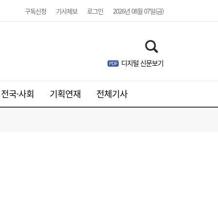
주니어 패션 매거진 ‘크레센도’ 8월호, 교보문
17:20
고 잡지 일간베스트 10위
구독신청
기사제보
로그인
2026년 08월 07일(금)
디지털 신문보기
전국·사회
기획연재
전체기사
“3조 던진 외국인, 3조 받은 개미”...삼전닉
17:15