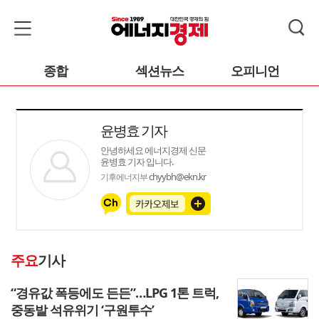
종합
섹션뉴스
오피니언
윤병효 기자
안녕하세요 에너지경제 신문
윤병효 기자 입니다.
chyybh@ekn.kr
기후에너지부
주요
기사
“경유값 폭등에도 든든”…LPG 1톤 트럭,
중동발 석유위기 ‘구원투수’