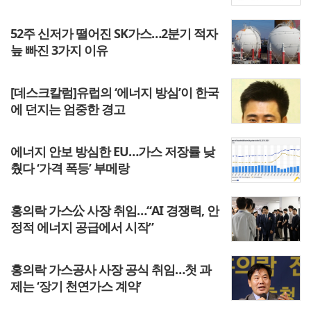
52주 신저가 떨어진 SK가스…2분기 적자
늪 빠진 3가지 이유
[데스크칼럼]유럽의 ‘에너지 방심’이 한국
에 던지는 엄중한 경고
에너지 안보 방심한 EU…가스 저장률 낮
췄다 ‘가격 폭등’ 부메랑
홍의락 가스公 사장 취임…“AI 경쟁력, 안
정적 에너지 공급에서 시작”
홍의락 가스공사 사장 공식 취임…첫 과
제는 ‘장기 천연가스 계약’