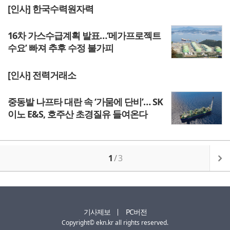
[인사] 한국수력원자력
16차 가스수급계획 발표…‘메가프로젝트
수요’ 빠져 추후 수정 불가피
[인사] 전력거래소
중동발 나프타 대란 속 ‘가뭄에 단비’… SK
이노 E&S, 호주산 초경질유 들여온다
1
/
3
기사제보
PC버전
Copyright© ekn.kr all rights reserved.