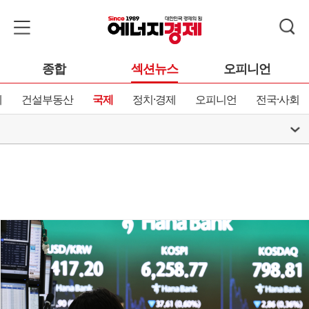
종합
섹션뉴스
오피니언
제
건설부동산
국제
정치·경제
오피니언
전국·사회