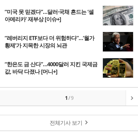
“미국 못 믿겠다”…달러·국채 흔드는 ‘셀
아메리카’ 재부상 [이슈+]
“레버리지 ETF보다 더 위험하다”…‘월가
황제’가 지목한 시장의 뇌관
“한은도 금 산다”…4000달러 지킨 국제금
값, 바닥 다졌나 [머니+]
1
/
9
전체기사 보기