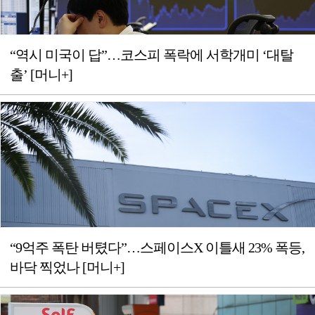
“역시 미국이 답”…코스피 폭락에 서학개미 ‘대탈
출’ [머니+]
“9억주 폭탄 버텼다”…스페이스X 이틀새 23% 폭등,
바닥 찍었나 [머니+]