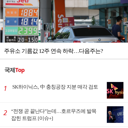
주유소 기름값 12주 연속 하락…다음주는?
국제
Top
SK하이닉스, 中 충칭공장 지분 매각 검토
“전쟁 곧 끝난다”는데…호르무즈에 발목
잡힌 트럼프 [이슈+]