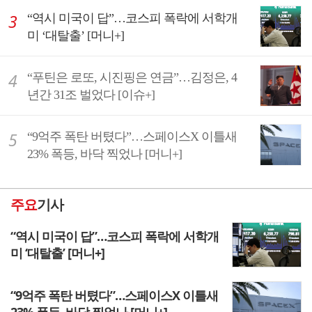
“역시 미국이 답”…코스피 폭락에 서학개
미 ‘대탈출’ [머니+]
“푸틴은 로또, 시진핑은 연금”…김정은, 4
년간 31조 벌었다 [이슈+]
“9억주 폭탄 버텼다”…스페이스X 이틀새
23% 폭등, 바닥 찍었나 [머니+]
주요
기사
“역시 미국이 답”…코스피 폭락에 서학개
미 ‘대탈출’ [머니+]
“9억주 폭탄 버텼다”…스페이스X 이틀새