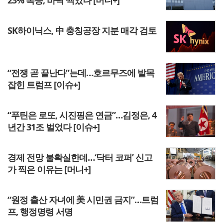
23% 폭등, 바닥 찍었나 [머니+]
SK하이닉스, 中 충칭공장 지분 매각 검토
“전쟁 곧 끝난다”는데…호르무즈에 발목
잡힌 트럼프 [이슈+]
“푸틴은 로또, 시진핑은 연금”…김정은, 4
년간 31조 벌었다 [이슈+]
경제 전망 불확실한데…‘닥터 코퍼’ 신고
가 찍은 이유는 [머니+]
“원정 출산 자녀에 美 시민권 금지”…트럼
프, 행정명령 서명