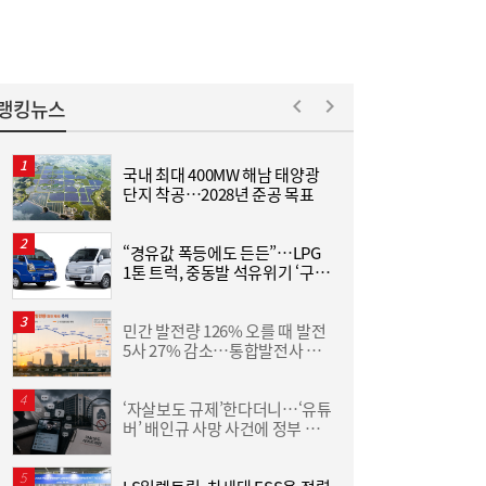
랭킹뉴스
국내 최대 400MW 해남 태양광
“
단지 착공…2028년 준공 목표
미
“경유값 폭등에도 든든”…LPG
[
1톤 트럭, 중동발 석유위기 ‘구원
투수’
3
민간 발전량 126% 오를 때 발전
[금융권 풍향계] 취약계층 금융 접근성↑...기
16:32
5사 27% 감소…통합발전사 출
산
업은행, 비대면 햇살론 출시 外
범으로 진검승부 예고
‘자살보도 규제’한다더니…‘유튜
동
버’ 배인규 사망 사건에 정부 대
화
책 맹점 드러났다
6