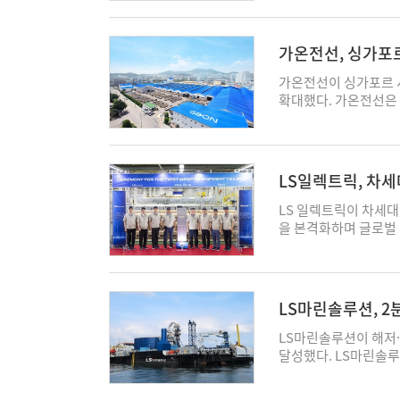
물리며 형성된 슈퍼사
관세 부담이 현실화할 
무부는 이날부터 약 2
가온전선, 싱가포
관세 부과 대상 범위를
4일 이 같은 내용을 
가온전선이 싱가포르 
체 케이블(Electric 
확대했다. 가온전선은
하기 위한 제품군 명단
600억원 규모 배전 
(HTSUS) 기준 △85
더 등록 후 첫 수주를
이블) △8544.49.3
적했다. 싱가포르는 오는
연 전선·케이블 △8544
서 360km 이상으로
LS일렉트릭, 차세
선·케이블 △8544.60
도 지속 추진되는 만큼
4개 품목이 명시됐다. 
선 측 설명이다. 이에
LS 일렉트릭이 차세대 
부분의 케이블이 25%
동남아 주요 국가의 철
을 본격화하며 글로벌 
을 중심으로 관세가 부
장 기반 확대를 가속화
난 5일 충남 천안사업
정부가 지난 4월 발표
어나 미국과 아시아를 
한 가운데 '차세대 ES
당 포고문의 부속서(A
전소와 직접공급 계약을
DC팩토리를 찾아 G2
함돼 25% 수준 관세
지능(AI) 데이터센터
구 회장은 현장 임직원
LS마린솔루션, 2
품목관세 부과가 최종 
라 시장은 AI 데이터
LS일렉트릭의 DC 생
이 불가피할 것으로 전
해 국내보다 높은 수익
결점 품질 기반의 완벽
LS마린솔루션이 해저·
기업과 수주 경쟁이 치
대표는 “미국과 싱가포
ESS 시장을 선도해 
달성했다. LS마린솔루
이 두드러질 것으로 우
며 수익성과 성장성을 함
(向) 제품으로, LS
61억원을 기록했다고 5
공지능(AI) 데이터센
다. 운영 효율성과 공
순이익은 같은 기간 3