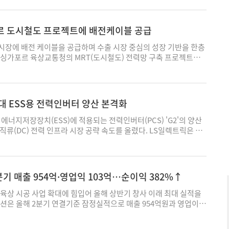
이클 속에서 북미권 중심의 수출 성장을 기대하던 우리 업계로서는
경우 수출 전략 차질이 불가피할 전망이다. 6일(현지시간) 미국 상
1일간 무역확장법 232조에 기반한 철강·알루미늄·구리 파생제품
르 도시철도 프로젝트에 배전케이블 공급
 확대하기 위한 의견수렴 절차를 개시한다. 앞서 미 상무부는 지난
골자로 한 사전 공지를 연방 관보에 제출했다. 해당 공지에선 '전기 도
시장에 배전 케이블을 공급하며 수출 시장 중심의 성장 기반을 한층
conductor cables)'을 비롯한 총 14개 파생상품이 관세 부과를 검토
 싱가포르 육상교통청의 MRT(도시철도) 전력망 구축 프로젝트에
에 올랐다. 특히 전기 도체 케이블은 구체적으로, 미국 관세율표
케이블을 공급한다고 6일 밝혔다. 가온전선은 지난해 육상교통청 벤
44.49.2000(커넥터가 없는 정격 전압 80볼트(V) 이하 절연 전선·케
 확보하며, 공공 배전 프로젝트 수주 확대를 위한 핵심 레퍼런스를 축
040(커넥터가 없는 정격 전압 600V초과 및 1000V 이하 구리 도체 절
 2030년대 초까지 MRT 노선을 현재 240킬로미터(km) 수준에
.49.3080(커넥터가 없는 정격 전압 600V 이하 구리 도체 절연 전
 확대할 계획이다. 신규 노선 건설과 함께 기존 노선의 전력설비 교체
대 ESS용 전력인버터 양산 본격화
.4000(정격 전압 1000V(1kV) 초과 구리 도체 절연 전선·케이블) 등
, 중장기 배전 케이블 수요가 꾸준히 이어질 전망이라는 게 가온전
이처럼 600V 이하부터 1kV 초과까지 사실상 구리 도체를 적용한 대
 가온전선은 싱가포르 공공 인프라 사업 참여를 지속 확대하는 한편,
에너지저장장치(ESS)에 적용되는 전력인버터(PCS) 'G2'의 양산
 세율의 관세부과 품목 후보로 오르게 되면서 그간 알루미늄 케이블
도·배전 인프라 시장 공략도 본격화함으로써 해외 시장 중심의 성
직류(DC) 전력 인프라 시장 공략 속도를 올렸다. LS일렉트릭은 지
과되던 업계의 통상 리스크도 한층 확대되는 양상이다. 앞서 미 행
한다는 계획이다. 실제 가온전선은 내수 중심의 사업 구조에서 벗
장 DC팩토리에서 구자균 회장을 비롯한 임직원 등 관계자들이 참석
한 철강·알루미늄·구리 대상 232조 관세 개편 포고문에 따르면, 해
중심으로 해외 시장을 확대하고 있다. 최근 미국 글로벌 빅테크 발
S용 PCS G2 초도 출하식'을 개최했다고 6일 밝혔다. 구 회장은 천안
nnex) 리스트에선 알루미늄 도체 기반 전선·케이블 품목이 대거 포
 체결했으며, 자회사 LSCUS도 LS전선과의 협력을 토대로 인공
 전용 생산라인의 생산 계획과 품질 관리 현황 등을 집중 점검했다.
를 부과받았다. 이번 미 상무부의 검토에 따라 구리 도체 케이블 대상
용 제품 수주 확대에 나서고 있다. 미국과 싱가포르 등 해외 배전 인프
들에게 “본격화되는 DC 패러다임 전환 속에서 '천안 DC팩토리'는
분기 매출 954억·영업익 103억…순이익 382%↑
확정될 경우 국내 업체의 미국향(向) 수출 경쟁력도 일정 부분 타격
센터와 전력망 투자 확대로 공급 부족이 지속되는 만큽, 이 시장을 통
태계 전반에 걸친 기술 경쟁력을 증명하는 핵심 전초기지"라며 “무
망된다. 특히 초고압 케이블 등 고부가 제품 대비 상대적으로 현지
성을 확보할 수 있을 것으로 가온전선은 기대했다. 정현 가온전선
한 제품 생산을 통해 DC 시대의 주도권을 확실히 확보하고 글로벌
육상 시공 사업 확대에 힘입어 올해 상반기 창사 이래 최대 실적을
열한 중·저압 케이블 분야에서 원가 부담이 발생하며 경쟁력 위축
르 등 전략 시장을 중심으로 해외 매출 비중을 지속적으로 확대하
나가자"고 당부했다. 이날 초도 출하된 G2는 LS일렉트릭의 글로벌 향
션은 올해 2분기 연결기준 잠정실적으로 매출 954억원과 영업이익
려된다. 산업시설 송배전망을 구축하기 위한 필수요소로, 최근 인
께 높여 나가겠다"고 말했다. 박주성 기자 wn107@ekn.kr
일렉트릭이 보유한 세계 최고 수준의 PCS 설계 기술을 토대로 개발됐
일 공시했다. 전년 동기 대비 각각 42.5%·79.2% 증가한 수치다.
터·발전소 등에서 수요가 지속 창출되고 있는 중전압(MV) 전력케이
간 활용도를 극대화함으로써 '배터리 일체형 ESS'의 핵심 솔루션이
82.2% 급증한 174억원으로 나타났다. 2분기 호실적에 힘입어 상반