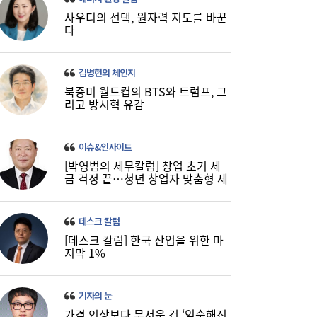
사우디의 선택, 원자력 지도를 바꾼
다
김병헌의 체인지
북중미 월드컵의 BTS와 트럼프, 그
리고 방시혁 유감
LH 사장, 주택공급 속도전 위해 “보상 임시
16:18
직, 정규직보다 더 많이 주겠다”
이슈&인사이트
[박영범의 세무칼럼] 창업 초기 세
금 걱정 끝…청년 창업자 맞춤형 세
정 지원 확대
데스크 칼럼
[데스크 칼럼] 한국 산업을 위한 마
지막 1%
LG유플러스, 2분기 영업익 3445억원…역대
15:37
기자의 눈
최대 실적
가격 인상보다 무서운 건 ‘익숙해진