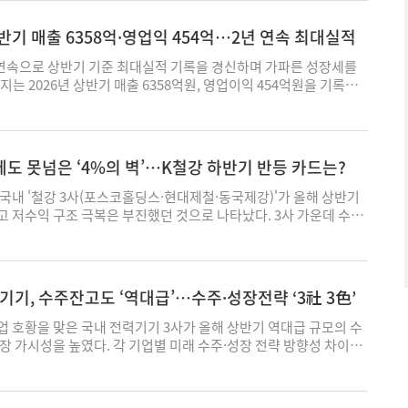
난해 기준 미국 시장에서 수입비중 19%로 1위를 차지하며 시장지배
회사 측은 설명했다. 특히 수냉식 냉각 기술을 적용해 기존 공랭식
어갔다. 상반기 누적 영업실적은 매출 1482억원, 영업이익 103억
이다. 최근 1년간 핵심 원자재인 구리 가격이 천정부지로 치솟으면
 내구성을 획기적으로 강화하고, 제품 설치 면적을 줄인 컴팩트한
 기록했다. 전년 동기 대비 매출은 약 33%, 영업이익은 약 61%, 순
반기 매출 6358억·영업익 454억…2년 연속 최대실적
 밀어올리는 가운데, 관세 부과로 원가 부담이 가중되며 파급효과
간 내에서도 최적의 전력 운용 환경을 제공한다. G2의 제조 거점인
한 수치로, 매출과 영업이익, 순이익 모두 반기 기준 역대 최대 기록
는 분석이다. 산업통상부 원자재가격정보에 따르면, 런던금속거래소
계 최초 100% DC 배전 공장이다. LS일렉트릭 DC팩토리는 반도체
는 대만전력청 해상풍력단지 해저케이블 매설(TPC2)과 아시아태평
 연속으로 상반기 기준 최대실적 기록을 경신하며 가파른 성장세를
동 현물 평균가는 톤(t)당 1만4102.5달러(2000만원)로, 전년 동월
 차단기(SSCB), ESS 등 LS일렉트릭의 직류 전용 핵심 기기가 대거
블 설치 프로젝트가 실적을 견인했다. 자회사 LS빌드윈도 싱가포
는 2026년 상반기 매출 6358억원, 영업이익 454억원을 기록했
0만원) 대비 46.2% 급증하며 우상향 그래프를 그리고 있다. 업계는 일
 교류(AC) 전력을 직류로 변환하는 과정에서 발생하는 전력 손실을
라비아 등에서 대규모 초고압 지중케이블 공사를 수행하며 실적 성장
 동기 대비 각각 32.8%·16.5% 증가한 수치다. 매출과 영업이익 모
확정되지 않은 만큼 관망 기조를 보이면서도 관세 적용 확정에 따른
대화할 수 있는 기술로 평가된다. LS일렉트릭은 DC팩토리 전체 에
반도 빠르게 확대되고 있다. 2분기 말 연결 기준 수주 잔고는 약
대치를 기록했으며, 상반기에만 지난해 연간 매출(9601억원)의 약
 분위기다. 업계 한 관계자는 “아직 상무부 의견수렴 절차에 있는
상 끌어올리며 직류 배전의 실질적인 전력 절감 효과를 입증했다. 글
 지난해 연간 매출(2442억원) 규모를 약 3배 수준으로 웃돌며 중장기
 연 매출 1조원 달성 전망을 밝게 했다. 상반기 호실적은 유럽향 초
지 절차가 다수 남아있어 단기적인 영향은 크지 않을 것"이라면서
공지능(AI) 데이터센터 전력 수요 폭증과 신재생에너지 보급 확대로
 아울러 우선협상대상자로 선정된 신안우이와 태안 해상풍력 등 대형
롯한 버스덕트 등 고부가 제품의 수출 확대가 주도했다. 글로벌 전
 있는 적용 대상 범위가 워낙 광범위해 지속적인 모니터링이 필요
도 못넘은 ‘4%의 벽’…K철강 하반기 반등 카드는?
고 있다. 특히 최대 규모로 꼽히는 미국 ESS 시장은 AI 데이터센
추진되고, 서해안 초고압 직류 송전(HVDC) 에너지고속도로 사업
지능(AI) 데이터센터 증가, 재생에너지 전환 가속화로 전력·통신
말했다. 다만 미국 내 생산시설을 확보한 업체를 중심으로는 관세 부
프라 투자로 오는 2030년 600기가와트시(GWh) 규모로 확대될 전
모멘텀이 이어질 전망이다. 최근 성능 개조를 마친 포설선 GL2030
 점도 성장에 기여했다고 LS에코에너지는 설명했다. 특히 버스덕트
국내 '철강 3사(포스코홀딩스·현대제철·동국제강)'가 올해 상반기
할 수 있다는 전망도 나온다. 다른 업계 관계자는 “결국 관세가 부
일본 등 주요 선진국의 중국산 전력기기 공급망 규제가 강화되는 가
로젝트 대응 역량도 강화될 것으로 보인다. LS마린솔루션 관계자
 약 3배 수준으로 증가했다. 말레이시아와 인도네시아를 중심으로
 저수익 구조 극복은 부진했던 것으로 나타났다. 3사 가운데 수익
생산시설을 갖춘 업체들은 오히려 미국 외경쟁기업보다 가격 경쟁력
갖춘 한국 기업들에게 시장 확대 기회가 열리고 있다. LS일렉트릭 관
대와 서해안 HVDC 에너지고속도로 사업 참여, 글로벌 시장 진출을
이퍼스케일 데이터센터 투자와 초고층 빌딩 건설이 확대되면서 수
러졌던 동국제강조차 영업이익률 '4%의 벽' 앞에서 고배를 마셨다.
 “생산 여력에 따라 수주 파이가 확대될 수 있다"고 했다. 박주성 기
C 배전 공장에서 직류 기술의 핵심인 ESS 솔루션을 제조하고 해외
겠다"며 “해저와 육상을 아우르는 시공 역량을 바탕으로 국내외 전
 주효했다. LS에코에너지는 최근 400킬로볼트(kV)급 초고압 케이
을 통해 마진 개선을 도모하는 한편, 고부가 시장을 통한 수익성 제
체만으로도 LS일렉트릭은 글로벌 직류 산업 톱 리더로 평가받고 있
으로 확대하겠다"고 말했다. 박주성 기자 wn107@ekn.kr
) 테스트를 완료한 가운데, 유럽과 북미 등 고부가 시장 공략을 확
 모양새다. 4일 각 사의 실적 발표자료를 종합하면, 포스코홀딩스
인프라 확대와 직류 패러다임 전환으로 맞은 메가 사이클 한가운데서
호주 라이너스와 협력해 희토류 금속 양산을 추진하는 등 신성장동력
인)과 현대제철, 동국제강의 올 상반기 매출은 총 48조253억원
기, 수주잔고도 ‘역대급’…수주·성장전략 ‘3社 3色’
품질 경쟁력을 앞세워 시장 확대에 본격 나설 것"이라고 말했다. 박
있다. 이상호 LS에코에너지 대표는 “초고압 케이블과 버스덕트 등
기 43조1416억원 대비 11.3% 증가한 수치다. 각 업체별로는 포스
n.kr
장이 본격화되고 있다"며 “전력 사업을 고도화하고, 희토류는 새로
기 매출이 30조357억원으로 전년 동기 대비 0.1% 소폭 증가했
 호황을 맞은 국내 전력기기 3사가 올해 상반기 역대급 규모의 수
출과 이익의 성장세를 이어가겠다"고 말했다. 박주성 기자
매출은 같은 기간 2.9% 오른 11조8470억원을 기록했다. 동국제강
장 가시성을 높였다. 각 기업별 미래 수주·성장 전략 방향성 차이는
려 이 기간 매출이 14.4% 성장했다. 세부 업체별 오름폭의 고저 차
고압변압기 중심의 기존 경쟁 구도도 한층 다변화할 것으로 전망된
으로 외형 성장을 이뤘다는 설명이다. 이 같은 외형 성장은 업계의
면, LS일렉트릭과 HD현대일렉트릭, 효성중공업 등 국내 전력기기 3
매량이 전년 동기보다 확대된 영향으로 풀이된다. 포스코홀딩스 철강
수주잔고는 약 37억원 규모에 이른다. 지난 1분기말 수주잔고 32억원