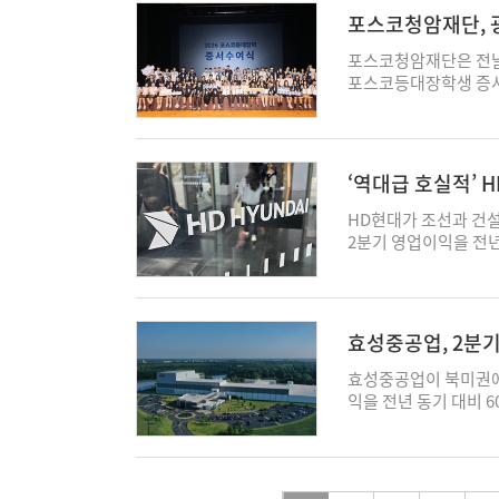
법인 포스코의 상반기 제
대비 15% 이상 증가
포스코청암재단, 
현대제철(별도)의 판매량
9998억원을 기록해 직
강은 이 기간 14.7%
에 달했다. HD현대일렉
포스코청암재단은 전날
비는 수익성에서 엇갈
가해 수주 잔고는 같은 
포스코등대장학생 증서
을 기록해 전년 동기 1
력기기 3사 가운데 수
장학생과 학부모, 지
1.0%포인트(p) 낮
대비 15.9% 오른 1
함께 축하했다. 재단
다 11.2% 감소했고
실적과 함께 발표한 수
육성을 위해 올해 새롭
기간 3.5% 가량 개
을 뿐만 아니라, 미래
는 2·3학년 장학생 1
‘역대급 호실적’ 
이익은 전년 동기 342
대표적이다. 올 2분
고등학교 1학년 신입생
중론’
했다. 다만 이 역시 영
총 수주잔고의 47.8%
등학교에서 학업 성적이
HD현대가 조선과 건설
쳐 4%대의 벽을 넘지
압변압기와 초고압 가스
다. 선발된 장학생들은
2분기 영업이익을 전년
심화의 원인으로 지목하
만한 건 배전반 수주의
지원을 받는다. 특히 
준 잠정실적으로 매출 
(달러당) 원/달러 고
잔고는 한 분기만에 83
원하는 6주간 관리형 
했다. 매출은 전년 동기
처의 업황 부진으로 
40%에 해당하는 규모
진학 성장을 돕는다. 
262.2% 급증했다.
것이다. 산업통상부 원
(向) 배전솔루션 시장
1422명의 학생에게 
영업이익 6조996억원
효성중공업, 2분기
반기 t당 100달러 이
회사의 데이터센터 배
으로 자리매김했다. 포
·전력기기도 '방긋' 
7.4% 상승한 철광석 
실제 LS일렉트릭은 지
점부터 졸업까지 보다
른 결과로 풀이된다. 
효성중공업이 북미권에
광석 가격은 100달러
볼트(kV)급 고압 배
과 진학 컨설팅을 통
률을 보인 가운데, 
익을 전년 동기 대비 
t당 233.4달러·39
려둔 상태다. 반면 
펼쳐 나가길 바란다"고
다. 각 사업별로 살
신했다. 효성중공업은 
부담을 더했다. 이에 
교체 수요와 데이터센
은 반세기 넘게 경제적
과 고수익 선박 매출 확
2643억원을 기록했다고
복 채비에 나서고 있다
인프라 시장 지배력 강
후원자 역할을 해오고 
기록했고, 영업이익은 같
60.9% 증가한 수치
조가 미반영된 판가를
(17조5070억원)의 
생을 선발해 졸업 시까
HD현대마린솔루션은 선
마진 전력기기 제품 매