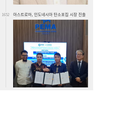
[여전사 풍향계] KB국민카드, ‘유스클럽 체크
16:35
카드’ 20만장 돌파外