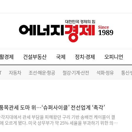
활경제
건설부동산
국제
정치·경제
오피니언
T
자동차
조선·해운·항공
철강·기계·산전
석화·정유
통신·
품목관세 도마 위…‘슈퍼사이클’ 전선업계 ‘촉각’
의 사각지대에서 관세 부담을 피해왔던 구리 기반 송배전 케이블이 결
에 오르게 됐다. 미국 상무부가 약 25% 세율을 부과하기 위한 의견
다. 노후 전력망 교체 수요와 인공지능(AI) 데이터센터 수요가 맞