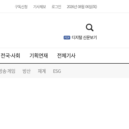
구독신청
기사제보
로그인
2026년 08월 06일(목)
디지털 신문보기
전국·사회
기획연재
전체기사
“3조 던진 외국인, 3조 받은 개미”...삼전닉
17:15
스, 하루 새 ‘와르르’
방송·게임
방산
재계
ESG
소비지의 에너지 빈곤, 생산지의 소외 [이창
17:00
언의 지속가능성 나침반]