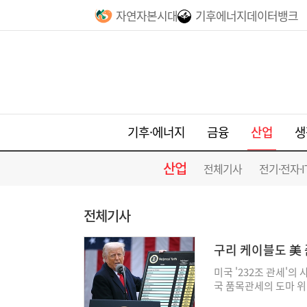
자연자본시대
기후에너지데이터뱅크
산업
기후·에너지
금융
생
산업
전체기사
전기·전자·I
전체기사
구리 케이블도 美 
미국 '232조 관세'
국 품목관세의 도마 위
수렴 절차에 착수하면서