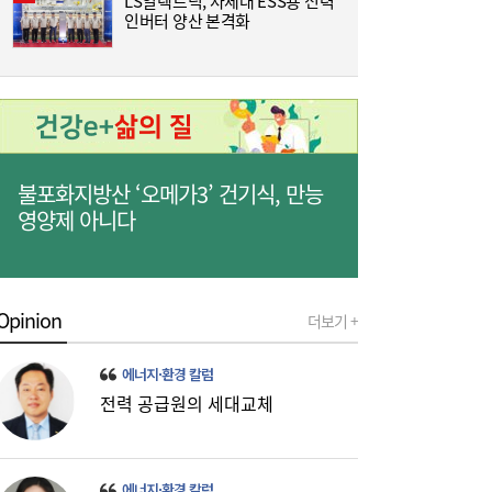
LS일렉트릭, 차세대 ESS용 전력
동
인버터 양산 본격화
억
착
미·중에 로봇 패권 안 뺏긴다…현대차, “‘글로
16:26
벌 로봇 파운드리’ 구축할 것”
불포화지방산 ‘오메가3’ 건기식, 만능
영양제 아니다
Opinion
더보기 +
에너지·환경 칼럼
코스피, 반도체 차익실현에 4%대 급락…코
16:21
전력 공급원의 세대교체
스닥은 800선 지켜내[마감시황]
에너지·환경 칼럼