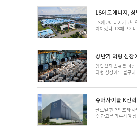
블의 경우, 한국은 지
라는 평가를 받는다고 
기도 견조한 성장을 이
력 강화에 나서던 상황
대비 발열 제어 성능과
원, 순이익 131억원을
LS에코에너지, 상
서 업계의 원가 구조를
구조를 갖춰 제한된 공
이익은 약 217% 증가
가 극대화될 수 있다
'천안 DC팩토리'는 세
이다. 특히 올 상반기
LS에코에너지가 2년
(LME) 기준 이달 전기
변압기(SST), 반도체
양 지역 해저 통신케이
이어갔다. LS에코에너지
9645.85달러(140
적용됐다. DC 배전은
르와 대만, 사우디아
다고 5일 밝혔다. 전년
단 관세 부과 여부가 
줄여 에너지 효율을 극
에 기여했다. 수주 기
두 반기 기준 역대 최
부정적 영향을 우려하는
너지 효율을 10% 이
6,600억 원 규모로,
66%를 달성해 사상 첫
만큼 실제 관세 부과까
로벌 ESS 시장은 인
성장 기반을 다졌다.
고압 전력 케이블을 비
도 “상무부가 제시하고
상반기 외형 성장에
가파른 성장세를 이어가
프로젝트가 순차적으로 
력망 투자 확대와 인공
할 것으로 보인다"고 
터 전력 수요 확대와 인
도 본격화되면서 성장 
인프라 수요가 늘어난
영업실적 발표를 마친 
과가 반사이익으로 작용
망이다. 최근 미국과 
이 투입되면서 대형 프
매출은 전년 동기 대비
외형 성장에도 불구하고
과되면 이미 현지에 
운데, 기술 신뢰성을 
는 “해상풍력 사업 확
글로벌 빅테크들의 하
성 개선세가 가장 두드
이 강화되는 것"이라며
계자는 “세계 최초 D
통해 성장세를 이어가
요가 크게 늘어난 것이
이들 업체는 판가 인상
자 wn107@ekn.kr
시장에 수출한다는 자
력 인프라 사업을 지속적
블 사전적격성평가(PQ
고에도 총력을 기울이는
다"며 “글로벌 전력 
대한다는 계획이다. 
철강부문(포스코·해외법
슈퍼사이클 K전력기
검증된 기술 신뢰성과 
확보에도 속도를 내고 
으로 집계됐다. 전년 동
주성 기자 wn107@ek
고부가 제품 중심의 성
코홀딩스 철강부문 상반
글로벌 전력인프라 사업
운 성장축으로 키워 매
고, 현대제철 연결기준 
주 잔고를 기록하며 성
wn107@ekn.kr
은 1조8527억원을 올
명확히 드러나면서 초
가 존재하지만, 전반적
다. 2일 업계에 따르
상반기 철강 제품 판
사의 2분기 말 기준 