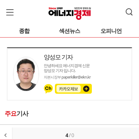
종합
섹션뉴스
오피니언
양성모 기자
안녕하세요 에너지경제 신문
양성모 기자 입니다.
paperkiller@ekn.kr
자본시장부
주요
기사
4
/
0