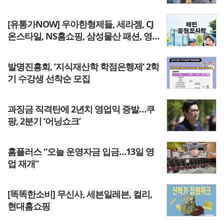
[유통가NOW] 우아한형제들, 세라젬, CJ
온스타일, NS홈쇼핑, 삼성물산 패션, 영
원무역, 패션그룹형지
발명진흥회, ‘지식재산학 학점은행제’ 2학
기 수강생 선착순 모집
과징금 직격탄에 2년치 영업익 증발…쿠
팡, 2분기 ‘어닝쇼크’
홈플러스 “오늘 운영자금 입금…13일 영
업 재개”
[똑똑한소비] 무신사, 세븐일레븐, 컬리,
현대홈쇼핑