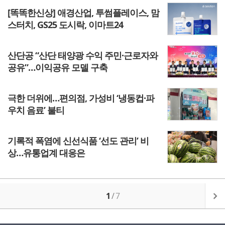
[똑똑한신상] 애경산업, 투썸플레이스, 맘
스터치, GS25 도시락, 이마트24
산단공 “산단 태양광 수익 주민·근로자와
공유”…이익공유 모델 구축
극한 더위에…편의점, 가성비 ‘냉동컵·파
우치 음료’ 불티
기록적 폭염에 신선식품 ‘선도 관리’ 비
상…유통업계 대응은
1
/
7