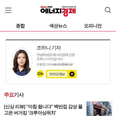
종합
섹션뉴스
오피니언
조하니 기자
안녕하세요 에너지경제 신문
조하니 기자 입니다.
inahohc@ekn.kr
유통중기부
주요
기사
[신상 리뷰] “아침 됩니다” 백반집 감성 몰
고온 버거킹 ‘크루아상위치’