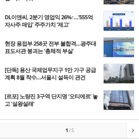
DL이앤씨, 2분기 영업익 26%↑…‘555억
자사주 매입’ 주주가치 ‘제고’
현장 용접부 258곳 전부 불합격…광주대
표도서관 붕괴는 ‘총체적 부실’
[단독] 용산 국제업무지구 1만 가구 공급
계획 8월 착수…서울시 설득이 관건
[르포] 노량진 3구역 단지명 ‘오티에르’ 놓
고 ‘설왕설래’
1
/
5