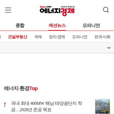
종합
섹션뉴스
오피니언
제
건설부동산
국제
정치·경제
오피니언
전국·사회
에너지·환경
Top
국내 최대 400MW 해남 태양광단지 착
공…2028년 준공 목표