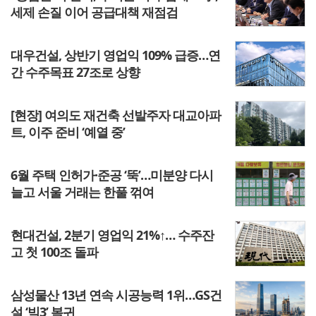
세제 손질 이어 공급대책 재점검
대우건설, 상반기 영업익 109% 급증…연
간 수주목표 27조로 상향
[현장] 여의도 재건축 선발주자 대교아파
트, 이주 준비 ‘예열 중’
6월 주택 인허가·준공 ‘뚝’…미분양 다시
늘고 서울 거래는 한풀 꺾여
현대건설, 2분기 영업익 21%↑… 수주잔
고 첫 100조 돌파
삼성물산 13년 연속 시공능력 1위…GS건
설 ‘빅3’ 복귀