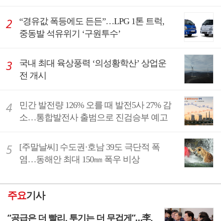
“경유값 폭등에도 든든”…LPG 1톤 트럭,
중동발 석유위기 ‘구원투수’
국내 최대 육상풍력 ‘의성황학산’ 상업운
전 개시
민간 발전량 126% 오를 때 발전5사 27% 감
소…통합발전사 출범으로 진검승부 예고
[주말날씨] 수도권·호남 39도 극단적 폭
염…동해안 최대 150㎜ 폭우 비상
주요
기사
“공급은 더 빨리, 투기는 더 무겁게”…李,