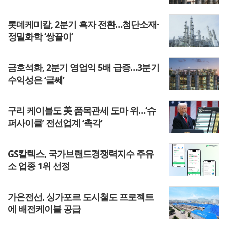
롯데케미칼, 2분기 흑자 전환…첨단소재·
정밀화학 ‘쌍끌이’
금호석화, 2분기 영업익 5배 급증…3분기
수익성은 ‘글쎄’
구리 케이블도 美 품목관세 도마 위…‘슈
퍼사이클’ 전선업계 ‘촉각’
GS칼텍스, 국가브랜드경쟁력지수 주유
소 업종 1위 선정
가온전선, 싱가포르 도시철도 프로젝트
에 배전케이블 공급