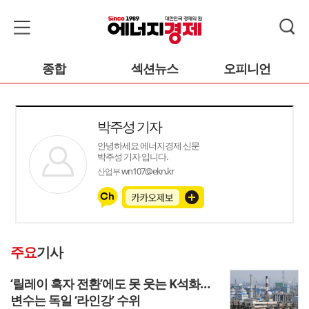
종합
섹션뉴스
오피니언
박주성 기자
안녕하세요 에너지경제 신문
박주성 기자 입니다.
wn107@ekn.kr
산업부
주요
기사
‘릴레이 흑자 전환’에도 못 웃는 K석화…
변수는 독일 ‘라인강’ 수위