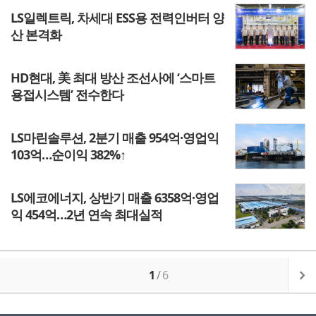
LS일렉트릭, 차세대 ESS용 전력인버터 양
산 본격화
HD현대, 美 최대 방산 조선사에 ‘스마트
용접시스템’ 전수한다
LS마린솔루션, 2분기 매출 954억·영업익
103억…순이익 382%↑
LS에코에너지, 상반기 매출 6358억·영업
익 454억…2년 연속 최대실적
1
/
6