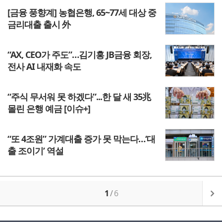
[금융 풍향계] 농협은행, 65~77세 대상 중
금리대출 출시 外
“AX, CEO가 주도”…김기홍 JB금융 회장,
전사 AI 내재화 속도
“주식 무서워 못 하겠다”...한 달 새 35兆
몰린 은행 예금 [이슈+]
“또 4조원” 가계대출 증가 못 막는다…‘대
출 조이기’ 역설
1
/
6