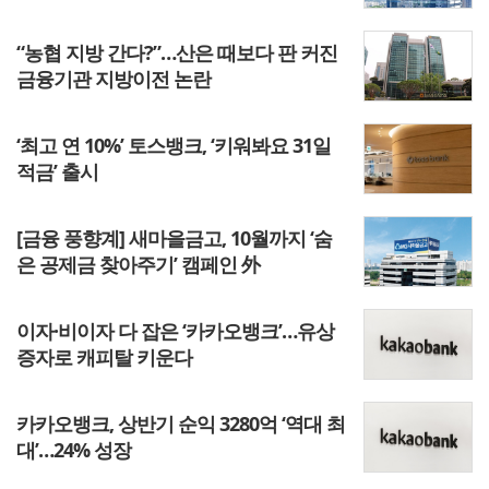
“농협 지방 간다?”…산은 때보다 판 커진
금융기관 지방이전 논란
‘최고 연 10%’ 토스뱅크, ‘키워봐요 31일
적금’ 출시
[금융 풍향계] 새마을금고, 10월까지 ‘숨
은 공제금 찾아주기’ 캠페인 外
이자·비이자 다 잡은 ‘카카오뱅크’…유상
증자로 캐피탈 키운다
카카오뱅크, 상반기 순익 3280억 ‘역대 최
대’…24% 성장