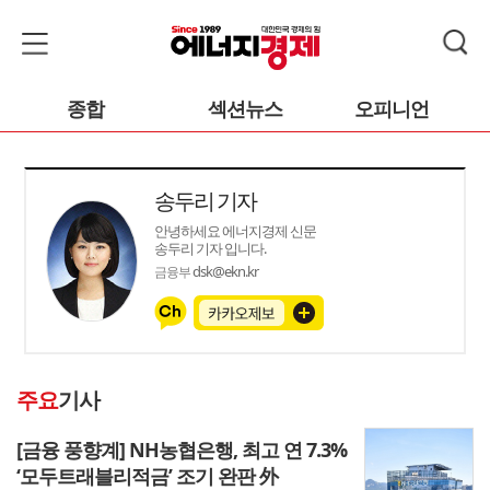
종합
섹션뉴스
오피니언
송두리 기자
안녕하세요 에너지경제 신문
송두리 기자 입니다.
dsk@ekn.kr
금융부
주요
기사
[금융 풍향계] NH농협은행, 최고 연 7.3%
‘모두트래블리적금’ 조기 완판 外