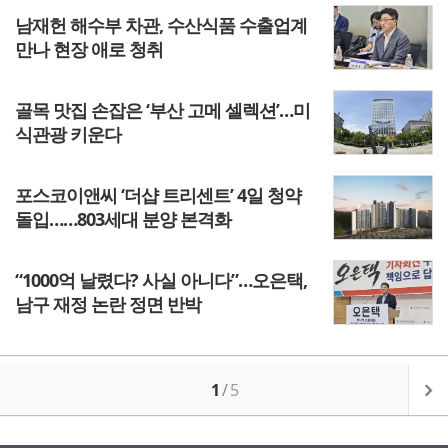
남재헌 해수부 차관, 수산식품 수출업계
만나 현장 애로 청취
골목 맛집 손잡은 ‘부산 고메 셀렉션’…미
식관광 키운다
포스코이앤씨 ‘더샵 트리센트’ 4일 청약
돌입……803세대 분양 본격화
“1000억 날렸다? 사실 아니다”…오은택,
남구 재정 논란 정면 반박
1
/
5