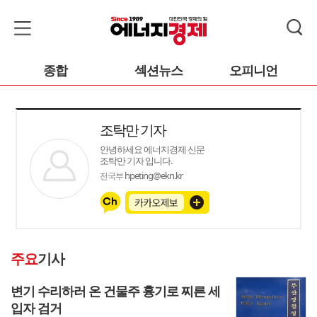
종합
섹션뉴스
오피니언
조탁만 기자
안녕하세요 에너지경제 신문
조탁만 기자 입니다.
hpeting@ekn.kr
전국부
주요
기사
변기 수리하러 온 건물주 흉기로 찌른 세
입자 검거