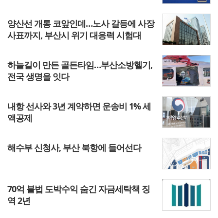
양산선 개통 코앞인데…노사 갈등에 사장
사표까지, 부산시 위기 대응력 시험대
하늘길이 만든 골든타임…부산소방헬기,
전국 생명을 잇다
내항 선사와 3년 계약하면 운송비 1% 세
액공제
해수부 신청사, 부산 북항에 들어선다
70억 불법 도박수익 숨긴 자금세탁책 징
역 2년