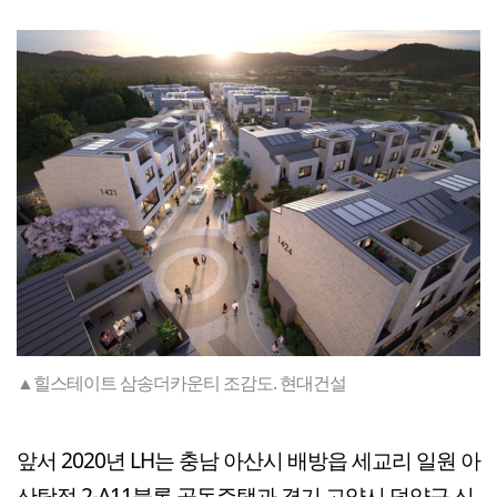
▲힐스테이트 삼송더카운티 조감도. 현대건설
앞서 2020년 LH는 충남 아산시 배방읍 세교리 일원 아
산탕정 2-A11블록 공동주택과 경기 고양시 덕양구 신