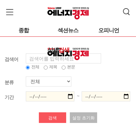
종합
섹션뉴스
오피니언
상세
검색
검색어
전체
제목
본문
분류
~
기간
검색
설정 초기화