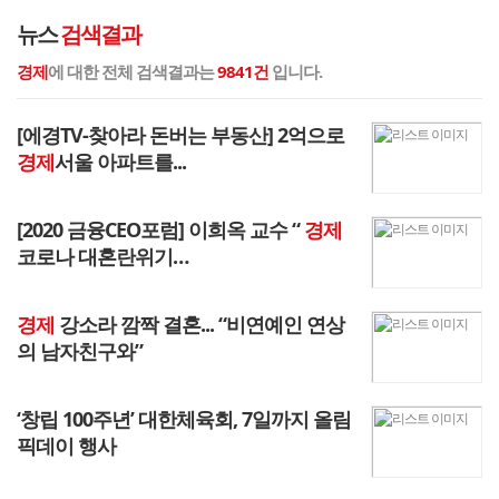
뉴스
검색결과
경제
에 대한 전체 검색결과는
9841건
입니다.
[에경TV-찾아라 돈버는 부동산] 2억으로
경제
서울 아파트를...
[2020 금융CEO포럼] 이희옥 교수 “
경제
코로나 대혼란위기…
경제
강소라 깜짝 결혼... “비연예인 연상
의 남자친구와”
‘창립 100주년’ 대한체육회, 7일까지 올림
픽데이 행사