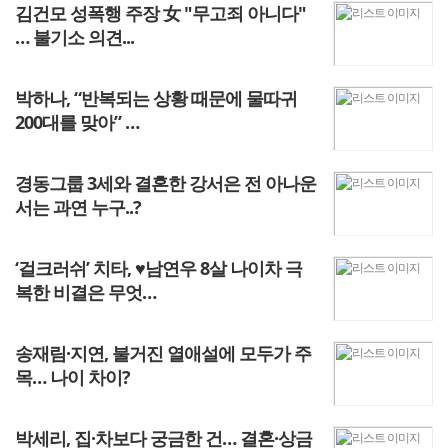
김건모 성폭행 주장 女 "무고죄 아니다"
… 불기소 의견...
박하나, “반복되는 상황 때문에 물따귀
200대를 맞아” …
경동그룹 3세와 결혼한 강서은 전 아나운
서는 과연 누구..?
‘걸크러쉬’ 치타, ♥남연우 8살 나이차 극
복한 비결은 무엇…
송재림·지연, 불거진 열애설에 모두가 주
목… 나이 차이?
박세리, 집·차보다 궁금한 건… 결혼·상금