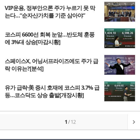
VIP운용, 정부안으론 주가 누르기 못 막
는다…“순자산가치를 기준 삼아야”
코스피 6600선 회복 눈앞…반도체 훈풍
에 3%대 상승[마감시황]
스페이스X, 어닝서프라이즈에도 주가 급
락 이유는?[분석]
유가 급락·美 증시 호재에 코스피 3.7% 급
등…코스닥도 상승 출발[개장시황]
1
/
12