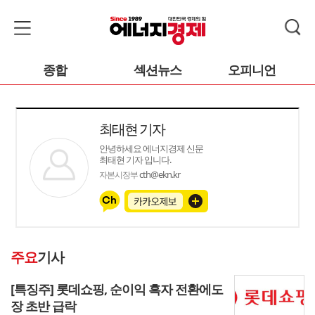
종합
섹션뉴스
오피니언
최태현 기자
안녕하세요 에너지경제 신문
최태현 기자 입니다.
cth@ekn.kr
자본시장부
주요
기사
[특징주] 롯데쇼핑, 순이익 흑자 전환에도
장 초반 급락