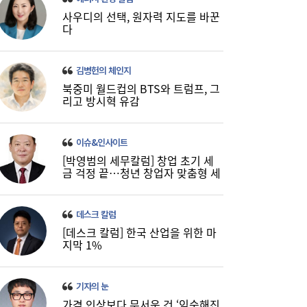
사우디의 선택, 원자력 지도를 바꾼
다
금호석화, 2분기 영업익 5배 급증…3분기 수
19:24
익성은 ‘글쎄’
김병헌의 체인지
북중미 월드컵의 BTS와 트럼프, 그
리고 방시혁 유감
이슈&인사이트
[박영범의 세무칼럼] 창업 초기 세
금 걱정 끝…청년 창업자 맞춤형 세
정 지원 확대
데스크 칼럼
[데스크 칼럼] 한국 산업을 위한 마
지막 1%
기자의 눈
가격 인상보다 무서운 건 ‘익숙해진