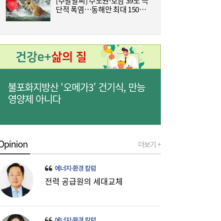
[주말날씨] 수도권·호남 39도 극
사상 최대 실적 이어가는 SK하이닉스…분기
19:32
단적 폭염…동해안 최대 150㎜
즈
배당 375원
폭우 비상
불포화지방산 ‘오메가3’ 건기식, 만능
영양제 아니다
통신 3사, AIDC로 실적 개선…남은 과제는
19:26
Opinion
더보기 +
‘수익성’
에너지·환경 칼럼
전력 공급원의 세대교체
에너지·환경 칼럼