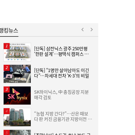
낸드
랭킹뉴스
[단독] 삼전닉스 광주 250만평
“
‘한판 설계’…평택식 캠퍼스 들
하
어선다
크
[단독] “1명만 살아남아도 이긴
[
롯데케미칼, 2분기 흑자 전환…첨단소재·정
19:35
다”…차세대 전차 ‘K-3’의 비밀
밀화학 ‘쌍끌이’
SK하이닉스, 中 충칭공장 지분
[
매각 검토
격
“농협 지방 간다?”…산은 때보
한
다 판 커진 금융기관 지방이전 논
기
란