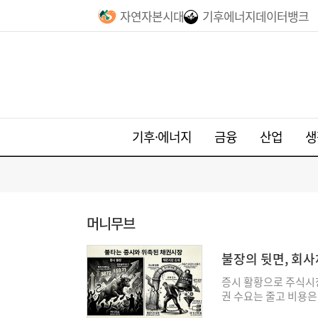
자연자본시대
기후에너지데이터뱅크
기후·에너지
금융
산업
생
머니무브
불장의 뒷면, 회사
브]
증시 활황으로 주식시
권 수요는 줄고 비용은
변동성은 더욱 깊어졌