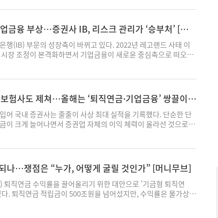
모습이다. 18일 금융투자협회에 따르면, 지난 15일 한국 국고채 3년
 기록했다. 이는 연중 최고 수준이다. 회사채(AA-등급) 3년물 금리는
 연중 최고치다. 시장에서는 단기 채권 금리보다 장기 채권 금리가 더
기업금융 부상…증권사 IB, 리스크 관리가 ‘승부처’ [머니
상까지 나타났다. 기업은 회사채 발행을 주저하고 있는 것으로 파악
면, 지난달 회사채 발행 금리가 올해 회사채 순상환이 많았던 2월보
행(IB) 부문의 성장축이 바뀌고 있다. 2022년 레고랜드 사태 이
발행 시점을 조율한 것으로 알려졌다. 순상환은 발행채권보다 상환채
산 시장 조정이 본격화하면서 기업금융이 새로운 중심축으로 떠오르
기업이 기존 채권을 상환에 더 집중한다는 의미다. 전문가들은 현재
9~2021년까지는 저금리와 부동산 호황을 배경으로 부동산 프로젝트파
 경색에 따른 선택이라고 입을 모은다. 기업이 적절한 발행 시점을
성장의 핵심 동력이었다. 신용평가업계는 앞으로 증권사별 경쟁력이 기
을 늦추고 있다는 분석이다. 채권 금리 급등세가 이어지며 기업이
 그 과정에서 리스크와 자본 축적의 균형을 얼마나 안정적으로 유지
하기 어려워졌다는 진단이다. 김상만 하나증권 연구원은 “고금리
으로 보고 있다. 7일 나이스신용평가에 따르면, 지난해 말 현재 대
행·보험사도 제쳐…올해는 ‘퇴직연금·기업금융’ 쌍끌이
 입장에서도 발행 시점을 놓친 상황"이라며 “회사채 발행 수요예측
융 여신성 위험 노출액(익스포저)은 약 42조원이다. 이는 2016년
어든 상황"이라고 말했다. 이처럼 채권 금리가 급등하며 기업의 자
9조원 대비 크게 늘어난 수준이다. 부동산PF 급성장기에는 여신성 위험
입어 국내 증권사는 줄줄이 사상 최대 실적을 기록했다. 단순한 단
진 배경에는 금리인상 추세가 있다. 정책금리가 높아지면 회사채 금
비중이 약 56%까지 낮아졌지만, 지난해 말 60% 후반대로 올라섰
금이 크게 늘어나면서 증권업 자체의 이익 체력이 올라선 것으로 평
 비용이 늘어날 수 있어서다. 미국·이란 전쟁 장기화에 따른 고유
기자본 3조원 이상 10개 증권사(한국투자증권, 미래에셋증권, NH투
올해 증권업이 기업금융·자산관리까지 확장하는 복합 성장 국면으로
기조에 따른 글로벌 채권 금리 상승이 국내 정책금리에 영향을 미치
리츠증권, KB증권, 하나증권, 키움증권, 신한투자증권, 대신증권)를
융정보업체 에프앤가이드에 따르면 지난해 10대 증권사 합산 순이익
업계에서는 국내 채권금리가 글로벌 채권 금리 동향과 밀접하게 연
부문은 부동산 PF 비중 축소와 기업금융 확대가 맞물리면서 자본 배
년(6조2986억원) 대비 43.1% 증가했다. 10대 증권사 순이익이 9
상 자금은 금리가 높은 쪽으로 흐르기 때문이다. 어느 한 나라가 이같
융 중심으로 재편되고 있다. IB부문은 2019~2021년 사이 부동산
번이 처음이다. 한국금융지주 자회사인 한국투자증권은 업계 최초로
되나…쟁점은 “누가, 어떻게 굴릴 것인가” [머니무브]
울 수 없는 구조다. 실제로 주요국 금리는 일제히 상승세다. 18일
났다. 저금리 기조와 풍부한 유동성, 부동산 시장 호황이 맞물리면서
돌파했다. 한국투자증권의 지난해 당기순이익은 2조135억원으로 5
컴에 따르면, 지난 15일(현지시간) 미국 국채 30년물 금리는
저 내 부동산PF 비중은 최대 40%까지 늘어나기도 했다. 하지만
나인 NH농협은행(1조8140억원)을 넘어섰다. 생명·손해보험사 각
E) 퇴직연금 수익률을 끌어올리기 위한 대안으로 '기금형 퇴직연
 연내 최고 수준을 기록했다. 일본 국채 30년물 금리는 사상 처음으
태와 기준금리 인상으로 부동산 시장이 급격히 경색되면서 대형 증권
28억원), 삼성화재(2조203억원)와 어깨를 나란히 하는 수준이다.
있다. 퇴직연금 적립금이 500조원을 넘어섰지만, 수익률은 물가상승
영국에서는 키어 스타머 총리의 리더십 위기로 인한 정치적 불안정이
히 조정 국면에 들어섰다. 반면 기업금융은 인수금융 등 기업 대출
에 순이익 1조원을 다시 넘기며 1조5936억원을 기록했다. 키움증
노후소득보장 기능을 사실상 상실했다는 지적이 끊이지 않는다. 이재
부추겼다. 주식시장으로의 '머니무브' 역시 채권시장에 영향을 미
비중이 늘어나면서 여신성 위험익스포저 내 기업금융 비중은 최근
NH투자증권(1조315억원), 삼성증권(1조84억원)도 창사 이래 처음으
년 기자간담회에서 “퇴직연금 수익률을 제고하기 위한 대책이 필요