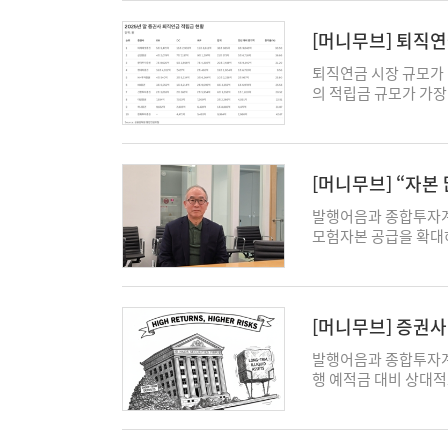
쳤다. 인플레이션 등 
60% 후반까지 높아졌
로 '1조 클럽'에 이
한 것은 분명하고, 기
선호되는 현상이 겹치면
기업금융 확대를 뒷받침
권사는 고객의 매수·매
금 개편 필요성에 공감
[머니무브] 퇴직연
조5000억원으로 1달
IMA는 70% 이상을
래대금이 커질수록 위
로 운용할 것인가가 핵
기간 3조2000억원 
험자본 편입이 단계적으
템과 인력 등 고정비 
더불어민주당 연금개
퇴직연금 시장 규모가 
며 채권 매수세가 약해
한다. 금융위원회에 따
확대되는 구조를 갖는
이 공동 주최한 '퇴직
의 적립금 규모가 가장
금조달이 어려워질 수 
공급할 계획이다. 문제
까지 동반한다는 점에
중적으로 논의됐다. 한
저축에서 투자로 바뀌면
을 돌리고 있다. 단기
업금융이 우량 차주 
거래대금은 상반기 17
금과 기초연금 같은 공
합연금포털에 따르면, 
다. 특히 CP 금리가
성장 초기 기업, 메자
는 코스피 5000선 
심 축은 국민연금이지
계됐다. 이는 전년 대
비용 측면에서 유리한 
구나 증권업 조달 구조
에서는 눈높이를 올리고
국민연금과 기초연금을 
를 보이면서 500조원 
는 만기 1년 이내의 
[머니무브] “자본
높아 장기 운용 성격의
3000억원으로 추정했
저 생계비인 76만50
전체 42개 사업자가 
수단인 CP 금리가 크
단기 차입성 비중은 9
교수, 발행어음·I
위탁매매 수수료 수익 
적인 생활 수준을 유지
강자로 떠오르는 증권업
발행어음과 종합투자계좌
환으로 부족한 자금을 
국면에서 현재의 단기 
도 국내 주식시장에 대
못간다'는 말이 반복되
립금 규모는 260조5
모험자본 공급을 확대
증권 연구원은 “회사
익 저하와 유동성 부담
치를 33조8000억원
장 큰 문제는 '소득 
52.4%를 차지했다. 
확장에 나서고 있다. 
대출을 고려할 수 있다
표를 넘어 조달-운용 
위탁매매 수수료 수익 
고 있다. 퇴직연금은 
26.5% 증가했다. 증
는 '만기 불일치'와 
방향으로 가고 있어 
다"고 했다. 기업금융
자증권 3909억원, 한
만든 제도다. 현실은 
다. 보험업권의 전체 
원(KAIST) 금융전
kth@ekn.kr
산PF는 인허가, 공정
건 KB증권 연구원은 
로 받기보다 퇴직 시
장 전체 성장세를 고려
성 위기를 막을 수 있
기업금융은 개별 기업의
[머니무브] 증권사
영향을 준다"며 “개
'깨진 기둥'으로 표현
패러다임이 저축에서 
에서 강 교수를 만나 
정 이벤트 없이도 부
대로 연계된다는 점에서
이 좋을 땐 문제없
거의 못 하고 있다"고
금은 향후 받을 퇴직금
다. 그는 발행어음·I
발행어음과 종합투자계좌
다. 최근 해외 사모크
을 단순한 거래대금 효
준 500조원 돌파를 눈
해 퇴직금을 불려 나가
있다고 강조했다. 자본
행 예적금 대비 상대적
초 글로벌 사모 시장에
과 자산관리 부문에서
상승률을 감안하면 실
퇴직연금(IRP)로 나뉜
은 붕괴할 수 있다는 
장에선 안정적인 조달
산업 환경 변화로 현
발간한 '2026년 증
자금의 약 75%가 원
초기에는 DB형에 적립
신뢰가 무너질 경우, 은
한 모험자본 공급 확대
축소, 자산 평가손실이
능(AI)·반도체 등 첨
은 구조다. 투자 성과
지난해 말 기준 IRP 
교수는 최근 논의가 개
지만 시장이 커질수록 
있는 것으로 나타났다.
증권업 성장의 핵심 