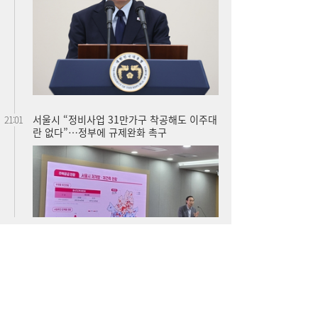
TS, 제주공항에서 교통안전·항공보안 캠페
20:59
인…‘오늘도 무사고’
SK하이닉스 54조 베팅…용인엔 D램, 청주는
19:38