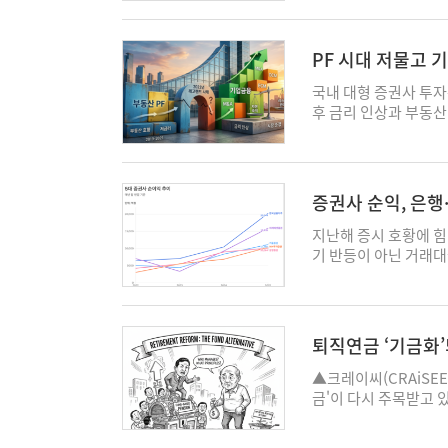
'엇박자'가 나타나는 
물 금리는 3.766%를
4.391%로 이 역시
PF 시대 저물고 
커지는 '스티프닝' 현
무브]
됐다. 삼성증권에 따르
국내 대형 증권사 투자은
다 높아지며 기업은 
후 금리 인상과 부동
권이 많다는 뜻으로, 
고 있다. 앞서 201
의 순상환 기조가 시장
이낸싱(PF)이 IB 
잡지 못하고 조달 시점
업금융 확대 자체보다
비싼 이자비용을 감당
하느냐에 따라 갈릴 것
증권사 순익, 은
상황이 지속되며 기업
형 증권사 전체 기업금
주도
이 지난해보다 많이 줄
20조원, 2020년 2
지난해 증시 호황에 힘
금조달 난이도가 높아
익스포저 내 기업금융 
기 반등이 아닌 거래대
리도 높아지며 자금조달
다. 대형 증권사는 자
가된다. 전문가들은 
가, 각국의 재정확장 
자증권, 삼성증권, 메
보고 있다. 19일 금
는 것으로 풀이된다. 
의미한다. 대형사 IB
은 9조112억원으로 전
관돼 있다고 본다. 통
분과 수익 구조가 기업금
조원을 넘긴 것은 이
퇴직연금 ‘기금화’
은 상호작용에서 자유로
PF 비중이 크게 늘어
연간 순이익 2조원을 
금융정보업체 인베스팅닷
다. 여신성 위험익스포
대 시중은행 가운데 하
▲크레이씨(CRAiSE
5.12% 까지 상승하며
2022년 레고랜드 사
1위인 삼성생명(2조30
금'이 다시 주목받고 
로 4%를 돌파했다. 
사의 부동산PF는 급격
미래에셋증권은 4년 만
률에도 미치지 못해 
영국 국채금리 상승을 
을 중심으로 규모와 
권(1조1150억원), 
명 대통령도 최근 신