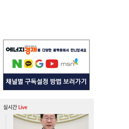
李대통령, 6시간 부동산 회의…“용산, 서울시
21:32
와 협의해야” 공급대책 속도
실시간
Live
서울시 “정비사업 31만가구 착공해도 이주대
21:01
란 없다”…정부에 규제완화 촉구