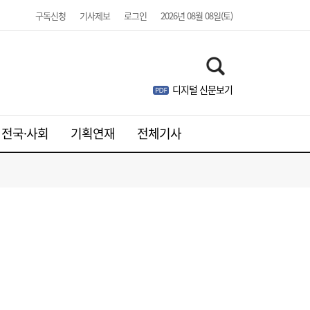
구독신청
기사제보
로그인
2026년 08월 08일(토)
美 하원, 한국 정통망법 개정에 공식 항의…
06:00
방미통위 “차별 아니다” 반박
디지털 신문보기
전국·사회
기획연재
전체기사
SK하이닉스, 中 충칭공장 지분 매각 검토
23:44