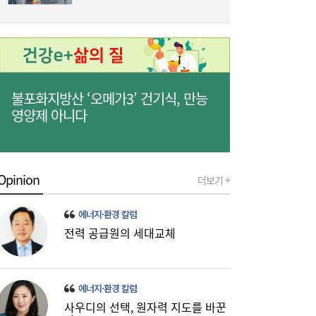
위치’
3
불포화지방산 ‘오메가3’ 건기식, 만능
영양제 아니다
Opinion
더보기 +
[금융권 풍향계] 취약계층 금융 접근성↑...기
16:32
업은행, 비대면 햇살론 출시 外
에너지·환경 칼럼
전력 공급원의 세대교체
에너지·환경 칼럼
사우디의 선택, 원자력 지도를 바꾼