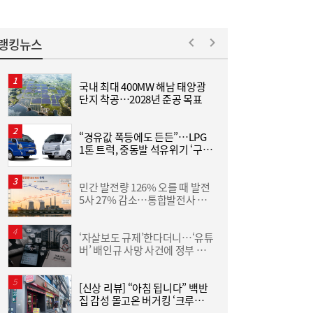
랭킹뉴스
국내 최대 400MW 해남 태양광
L
단지 착공…2028년 준공 목표
“경유값 폭등에도 든든”…LPG
동
1톤 트럭, 중동발 석유위기 ‘구원
화
[여전사 풍향계] KB국민카드, ‘유스클럽 체크
16:35
투수’
6
카드’ 20만장 돌파外
민간 발전량 126% 오를 때 발전
“
5사 27% 감소…통합발전사 출
미
범으로 진검승부 예고
‘자살보도 규제’한다더니…‘유튜
버’ 배인규 사망 사건에 정부 대
산
책 맹점 드러났다
[신상 리뷰] “아침 됩니다” 백반
[
집 감성 몰고온 버거킹 ‘크루아상