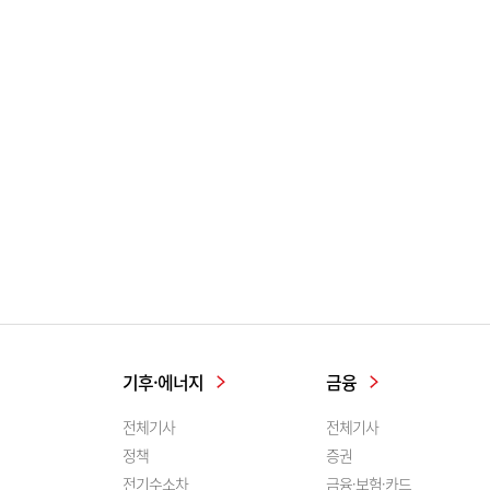
기후·에너지
금융
전체기사
전체기사
정책
증권
전기수소차
금융·보험·카드