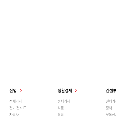
산업
생활경제
건설
전체기사
전체기사
전체기
전기·전자·IT
식품
정책
자동차
유통
부동산