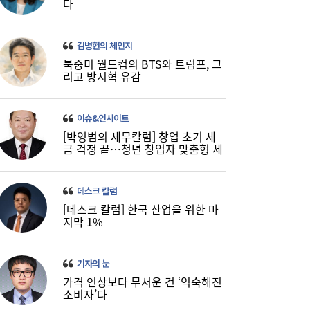
다
미·중에 로봇 패권 안 뺏긴다…현대차, “‘글로
16:26
벌 로봇 파운드리’ 구축할 것”
김병헌의 체인지
북중미 월드컵의 BTS와 트럼프, 그
리고 방시혁 유감
이슈&인사이트
[박영범의 세무칼럼] 창업 초기 세
금 걱정 끝…청년 창업자 맞춤형 세
정 지원 확대
데스크 칼럼
[데스크 칼럼] 한국 산업을 위한 마
코스피, 반도체 차익실현에 4%대 급락…코
16:21
지막 1%
스닥은 800선 지켜내[마감시황]
기자의 눈
가격 인상보다 무서운 건 ‘익숙해진
소비자’다