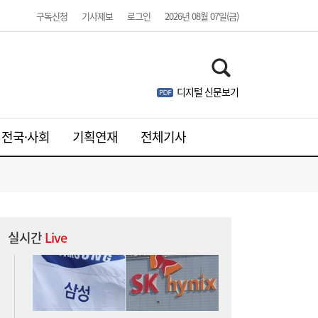
구독신청
기사제보
로그인
2026년 08월 07일(금)
디지털 신문보기
“3조 던진 외국인, 3조 받은 개미”...삼전닉
17:15
스, 하루 새 ‘와르르’
전국·사회
기획연재
전체기사
실시간
Live
소비지의 에너지 빈곤, 생산지의 소외 [이창
17:00
언의 지속가능성 나침반]