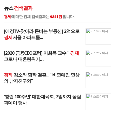
뉴스
검색결과
경제
에 대한 전체 검색결과는
9841건
입니다.
[에경TV-찾아라 돈버는 부동산] 2억으로
경제
서울 아파트를...
[2020 금융CEO포럼] 이희옥 교수 “
경제
코로나 대혼란위기…
경제
강소라 깜짝 결혼... “비연예인 연상
의 남자친구와”
‘창립 100주년’ 대한체육회, 7일까지 올림
픽데이 행사