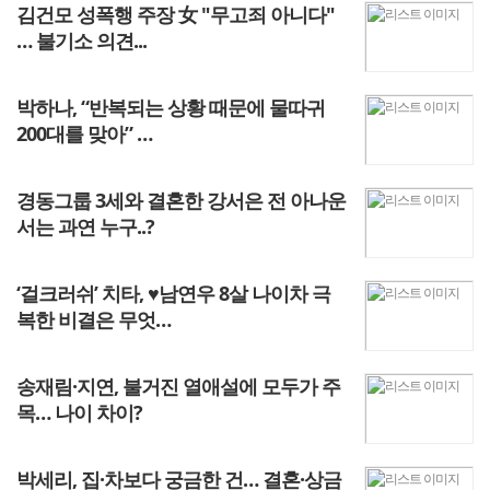
김건모 성폭행 주장 女 "무고죄 아니다"
… 불기소 의견...
박하나, “반복되는 상황 때문에 물따귀
200대를 맞아” …
경동그룹 3세와 결혼한 강서은 전 아나운
서는 과연 누구..?
‘걸크러쉬’ 치타, ♥남연우 8살 나이차 극
복한 비결은 무엇…
송재림·지연, 불거진 열애설에 모두가 주
목… 나이 차이?
박세리, 집·차보다 궁금한 건… 결혼·상금