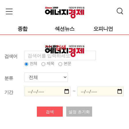
종합
섹션뉴스
오피니언
상세
검색
검색어
전체
제목
본문
분류
~
기간
검색
설정 초기화