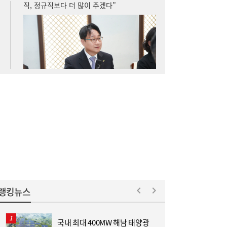
LG유플러스, 2분기 영업익 3445억원…역대
15:37
최대 실적
구리 케이블도 美 품목관세 도마 위…‘슈퍼사
15:16
이클’ 전선업계 ‘촉각’
랭킹뉴스
국내 최대 400MW 해남 태양광
[