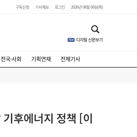
구독신청
기사제보
로그인
2026년 08월 06일(목)
디지털 신문보기
전국·사회
기획연재
전체기사
 기후에너지 정책 [이
[금융권 풍향계] 취약계층 금융 접근성↑...기
16:32
업은행, 비대면 햇살론 출시 外