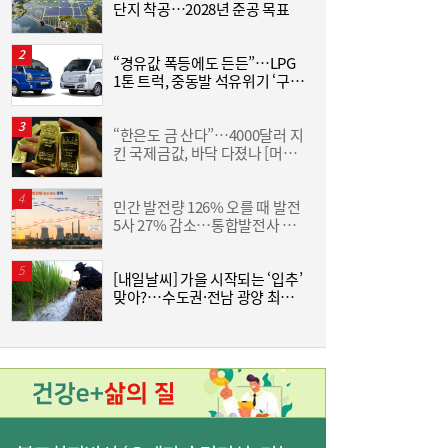
단지 착공…2028년 준공 목표
“경유값 폭등에도 든든”…LPG
1톤 트럭, 중동발 석유위기 ‘구원
산
투수’
풍력발전 점검에서 방산으로…니어스랩, 코
15:15
“한은도 금 산다”…4000달러 지
스닥 상장 도전
킨 국제금값, 바닥 다졌나 [머니
금
+]
민간 발전량 126% 오를 때 발전
조
5사 27% 감소…통합발전사 출
삼
범으로 진검승부 예고
‘
[내일날씨] 가을 시작되는 ‘입추’
V
맞아?…수도권·전남 광양 최고
39도
카카오 이어 네이버도 ‘파업 경고등’…네이버
15:09
Z, 그룹 첫 파업 위기