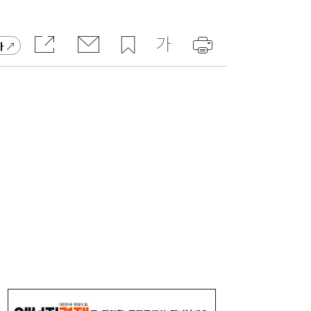
가
미·중에 로봇 패권 안 뺏긴다…현대차, “‘글로
16:26
벌 로봇 파운드리’ 구축할 것”
코스피, 반도체 차익실현에 4%대 급락…코
16:21
스닥은 800선 지켜내[마감시황]