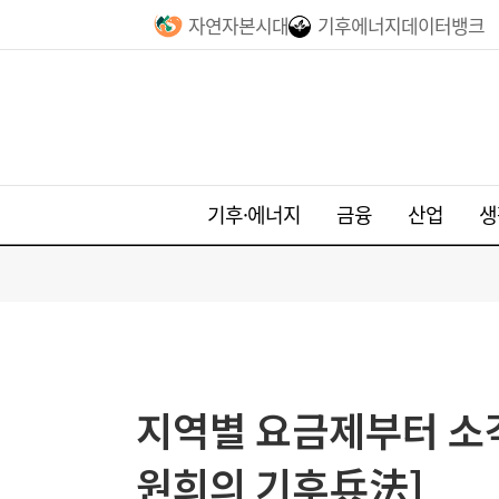
자연자본시대
기후에너지데이터뱅크
기후·에너지
금융
산업
생
지역별 요금제부터 소각
원희의 기후兵法]