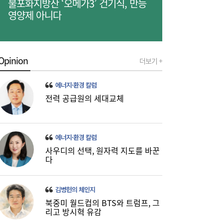
불포화지방산 ‘오메가3’ 건기식, 만능
영양제 아니다
Opinion
더보기 +
에너지·환경 칼럼
[현장] 간판 바꾼 ‘트리니티항공’…“고객 ‘진
15:06
전력 공급원의 세대교체
짜 니즈’에 답하겠다”
에너지·환경 칼럼
사우디의 선택, 원자력 지도를 바꾼
다
김병헌의 체인지
북중미 월드컵의 BTS와 트럼프, 그
리고 방시혁 유감