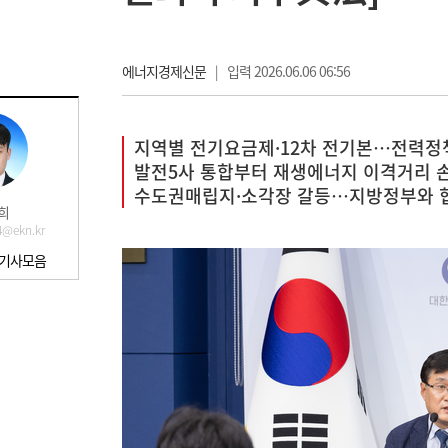
에너지경제신문
|
입력 2026.06.06 06:56
지역별 전기요금제·12차 전기본…전력정책
발전5사 통합부터 재생에너지 이격거리 
수도권매립지·소각장 갈등…지방정부와 
희
4@ekn.kr
 기사모음