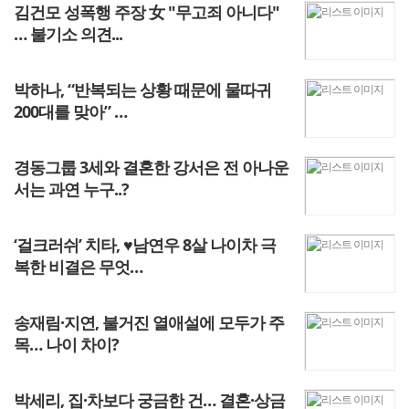
김건모 성폭행 주장 女 "무고죄 아니다"
… 불기소 의견...
박하나, “반복되는 상황 때문에 물따귀
200대를 맞아” …
경동그룹 3세와 결혼한 강서은 전 아나운
서는 과연 누구..?
‘걸크러쉬’ 치타, ♥남연우 8살 나이차 극
복한 비결은 무엇…
송재림·지연, 불거진 열애설에 모두가 주
목… 나이 차이?
박세리, 집·차보다 궁금한 건… 결혼·상금