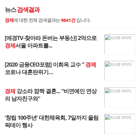
뉴스
검색결과
경제
에 대한 전체 검색결과는
9841건
입니다.
[에경TV-찾아라 돈버는 부동산] 2억으로
경제
서울 아파트를...
[2020 금융CEO포럼] 이희옥 교수 “
경제
코로나 대혼란위기…
경제
강소라 깜짝 결혼... “비연예인 연상
의 남자친구와”
‘창립 100주년’ 대한체육회, 7일까지 올림
픽데이 행사