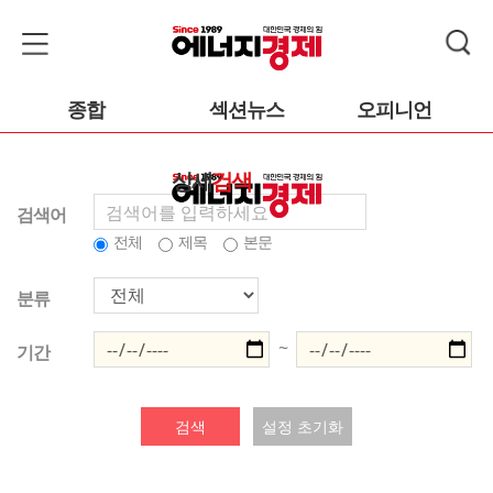
종합
섹션뉴스
오피니언
상세
검색
검색어
전체
제목
본문
분류
~
기간
검색
설정 초기화