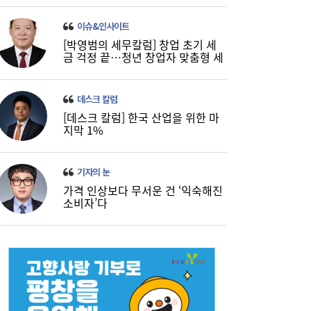
이슈&인사이트
[박영범의 세무칼럼] 창업 초기 세
금 걱정 끝…청년 창업자 맞춤형 세
정 지원 확대
데스크 칼럼
[데스크 칼럼] 한국 산업을 위한 마
지막 1%
기자의 눈
가격 인상보다 무서운 건 ‘익숙해진
소비자’다