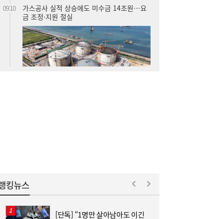
가스공사 실적 상승에도 미수금 14조원…요
09:10
금 조정·지원 절실
[주말N게임] 24주년 맞은 장수게임 ‘라그나
08:00
로크 온라인’
랭킹뉴스
[단독] “1명만 살아남아도 이긴
[