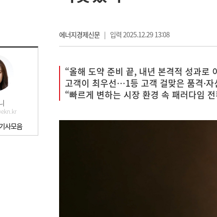
에너지경제신문
|
입력 2025.12.29 13:08
“올해 도약 준비 끝, 내년 본격적 성과로
고객이 최우선…1등 고객 걸맞은 품격·자
“빠르게 변하는 시장 환경 속 패러다임 전
니
ekn.kr
 기사모음