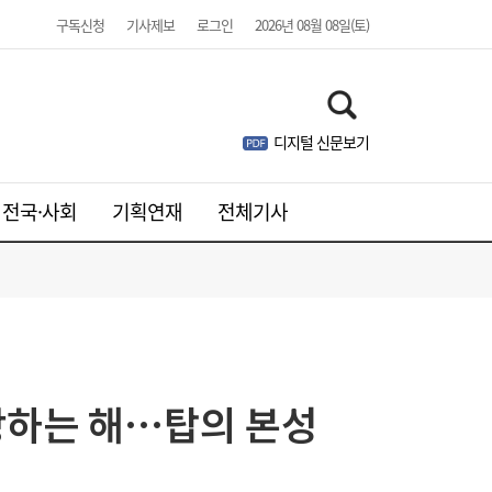
구독신청
기사제보
로그인
2026년 08월 08일(토)
디지털 신문보기
전국·사회
기획연재
전체기사
성장하는 해…탑의 본성
“역시 미국이 답”…코스피 폭락에 서학개미
11:20
‘대탈출’ [머니+]