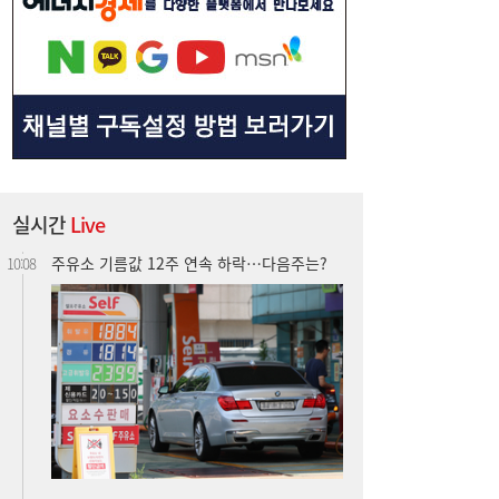
23% 폭등, 바닥 찍었나 [머니+]
실시간
Live
주유소 기름값 12주 연속 하락…다음주는?
10:08