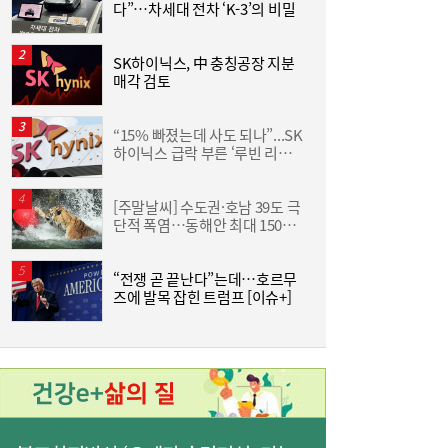
다”…차세대 전차 ‘K-3’의 비밀
수
SK하이닉스, 中 충칭공장 지분
“
매각 검토
김
+
[현장] “청소년은 미래 아닌 현재 세대”…기
06:56
후위기·물 해법 제시한 18개국 청소년들
“15% 빠졌는데 사도 되나”...SK
하이닉스 급락 부른 ‘루빈 리스
분
크’
[주말날씨] 수도권·호남 39도 극
李
단적 폭염…동해안 최대 150㎜
폭우 비상
“전쟁 곧 끝난다”는데…호르무
즈에 발목 잡힌 트럼프 [이슈+]
에
美 하원, 한국 정통망법 개정에 공식 항의…
06:00
방미통위 “차별 아니다” 반박