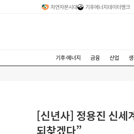
자연자본시대
기후에너지데이터뱅크
기후·에너지
금융
산업
생
[신년사] 정용진 신세
되찾겠다”