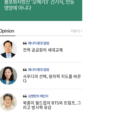
불포화지방산 ‘오메가3’ 건기식, 만능
영양제 아니다
Opinion
더보기 +
SK하이닉스, 中 충칭공장 지분 매각 검토
23:44
에너지·환경 칼럼
전력 공급원의 세대교체
에너지·환경 칼럼
사우디의 선택, 원자력 지도를 바꾼
다
李대통령, 6시간 부동산 회의…“용산, 서울시
21:32
와 협의해야” 공급대책 속도
김병헌의 체인지
북중미 월드컵의 BTS와 트럼프, 그
리고 방시혁 유감