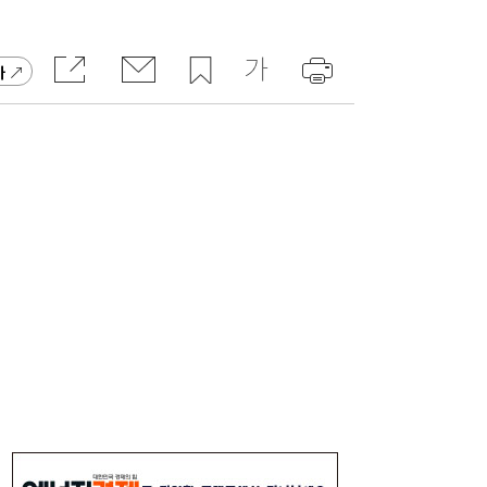
가
이쯤되면 ‘내홍위’…국힘 윤리위원 또 사퇴,
11:15
윤리위 내부 갈등 확산
“9억주 폭탄 버텼다”…스페이스X 이틀새
10:59