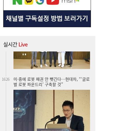
실시간
Live
미·중에 로봇 패권 안 뺏긴다…현대차, “‘글로
16:26
벌 로봇 파운드리’ 구축할 것”
코스피, 반도체 차익실현에 4%대 급락…코
16:21