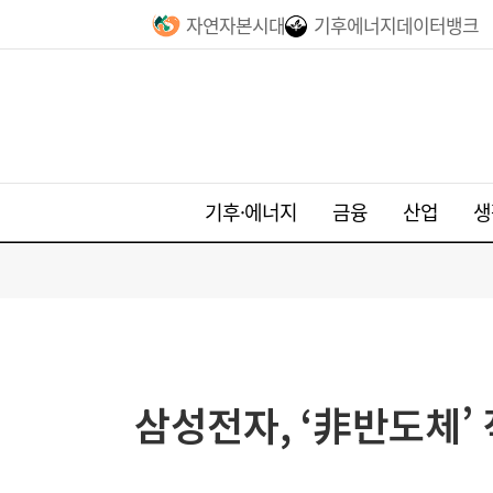
자연자본시대
기후에너지데이터뱅크
기후·에너지
금융
산업
생
삼성전자, ‘非반도체’