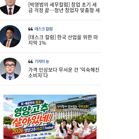
[박영범의 세무칼럼] 창업 초기 세
금 걱정 끝…청년 창업자 맞춤형 세
정 지원 확대
데스크 칼럼
[데스크 칼럼] 한국 산업을 위한 마
지막 1%
기자의 눈
가격 인상보다 무서운 건 ‘익숙해진
소비자’다