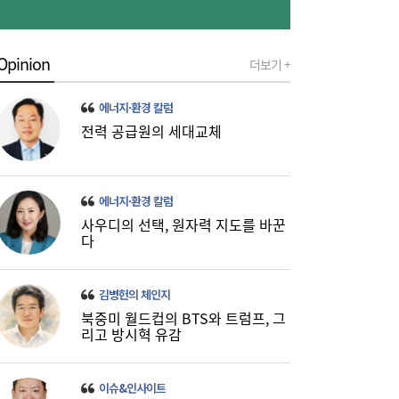
Opinion
더보기 +
에너지·환경 칼럼
풍력발전 점검에서 방산으로…니어스랩, 코
15:15
스닥 상장 도전
전력 공급원의 세대교체
에너지·환경 칼럼
사우디의 선택, 원자력 지도를 바꾼
다
김병헌의 체인지
북중미 월드컵의 BTS와 트럼프, 그
리고 방시혁 유감
카카오 이어 네이버도 ‘파업 경고등’…네이버
15:09
Z, 그룹 첫 파업 위기
이슈&인사이트