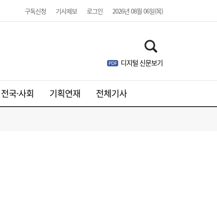
구독신청
기사제보
로그인
2026년 08월 06일(목)
아스트로마, 인도네시아 탄소포집 시장 진출
16:52
디지털 신문보기
전국·사회
기획연재
전체기사
[여전사 풍향계] KB국민카드, ‘유스클럽 체크
16:35
카드’ 20만장 돌파外