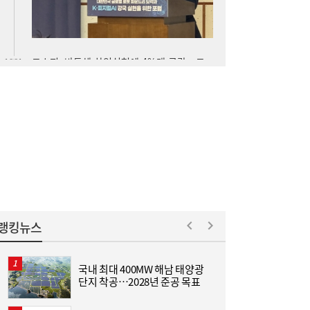
스닥은 800선 지켜내[마감시황]
LH 사장, 주택공급 속도전 위해 “보상 임시
16:18
직, 정규직보다 더 많이 주겠다”
랭킹뉴스
국내 최대 400MW 해남 태양광
단지 착공…2028년 준공 목표
산