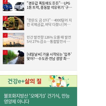
“경유값 폭등에도 든든”…LPG
[
1톤 트럭, 중동발 석유위기 ‘구원
LG유플러스, 2분기 영업익 3445억원…역대
15:37
투수’
최대 실적
“한은도 금 산다”…4000달러 지
킨 국제금값, 바닥 다졌나 [머니
금
+]
민간 발전량 126% 오를 때 발전
5사 27% 감소…통합발전사 출
버
범으로 진검승부 예고
[내일날씨] 가을 시작되는 ‘입추’
조
맞아?…수도권·전남 광양 최고
삼
39도
‘
구리 케이블도 美 품목관세 도마 위…‘슈퍼사
15:16
이클’ 전선업계 ‘촉각’
불포화지방산 ‘오메가3’ 건기식, 만능
영양제 아니다