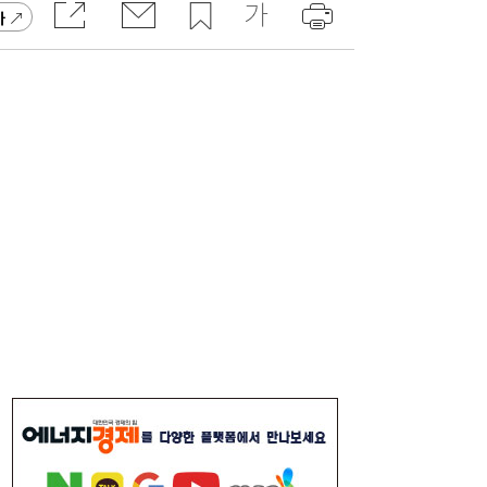
가
[금융권 풍향계] 취약계층 금융 접근성↑...기
16:32
업은행, 비대면 햇살론 출시 外