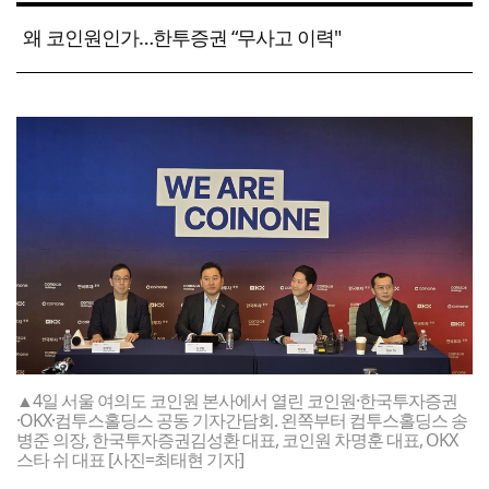
왜 코인원인가…한투증권 “무사고 이력"
▲4일 서울 여의도 코인원 본사에서 열린 코인원·한국투자증권
·OKX·컴투스홀딩스 공동 기자간담회. 왼쪽부터 컴투스홀딩스 송
병준 의장, 한국투자증권김성환 대표, 코인원 차명훈 대표, OKX
스타 쉬 대표 [사진=최태현 기자]