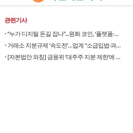
관련기사
“누가 디지털 돈길 잡나”...원화 코인, ‘플랫폼·거래소 동맹’ 관건
거래소 지분규제 ‘속도전’…업계 “소급입법·과잉규제” 반발
[자본법안 와칭] 금융위 ‘대주주 지분 제한’에 가상자산 거래소 ‘정면 반발’