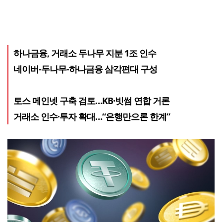
하나금융, 거래소 두나무 지분 1조 인수
네이버-두나무-하나금융 삼각편대 구성
토스 메인넷 구축 검토…KB·빗썸 연합 거론
거래소 인수·투자 확대…“은행만으론 한계”