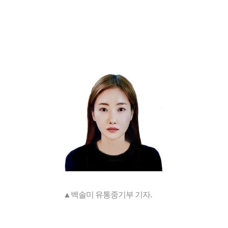
▲백솔미 유통중기부 기자.