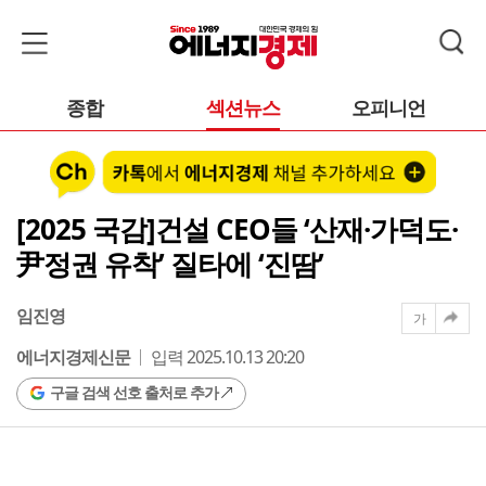
종합
섹션뉴스
오피니언
[2025 국감]건설 CEO들 ‘산재·가덕도·
尹정권 유착’ 질타에 ‘진땀’
임진영
가
에너지경제신문
입력 2025.10.13 20:20
구글 검색 선호 출처로 추가