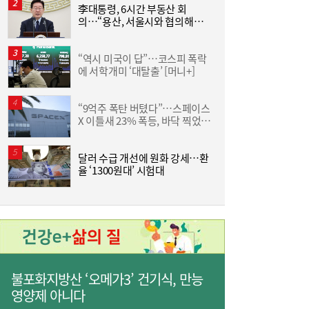
李대통령, 6시간 부동산 회
의…“용산, 서울시와 협의해야”
공급대책 속도
“역시 미국이 답”…코스피 폭락
야
에 서학개미 ‘대탈출’ [머니+]
단
“9억주 폭탄 버텼다”…스페이스
서
X 이틀새 23% 폭등, 바닥 찍었나
“역시 미국이 답”…코스피 폭락에 서학개미
11:20
[머니+]
‘대탈출’ [머니+]
달러 수급 개선에 원화 강세…환
율 ‘1300원대’ 시험대
D
불포화지방산 ‘오메가3’ 건기식, 만능
영양제 아니다
이쯤되면 ‘내홍위’…국힘 윤리위원 또 사퇴,
11:15