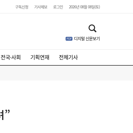
구독신청
기사제보
로그인
2026년 08월 08일(토)
디지털 신문보기
전국·사회
기획연재
전체기사
려”
[속보] 김민석, 與전당대회 제주·인천 당원투
19:27
표서 승리…2위 정청래·3위 송영길