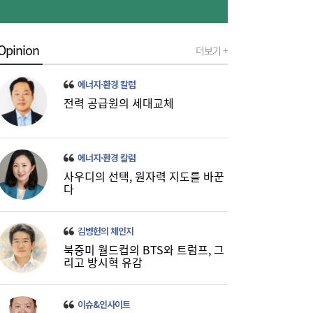
윤리위 내부 갈등 확산
Opinion
더보기 +
에너지·환경 칼럼
전력 공급원의 세대교체
에너지·환경 칼럼
“9억주 폭탄 버텼다”…스페이스X 이틀새
10:59
23% 폭등, 바닥 찍었나 [머니+]
사우디의 선택, 원자력 지도를 바꾼
다
김병헌의 체인지
북중미 월드컵의 BTS와 트럼프, 그
리고 방시혁 유감
이슈&인사이트