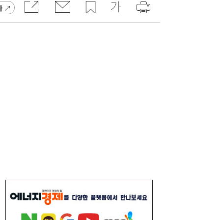
가
[송윤주의 부동산생태계] 첫발 뗀 ‘적금주
18:05
택’…주거사다리 기능할까
달러 수급 개선에 원화 강세…환율 ‘1300원
17:05
대’ 시험대