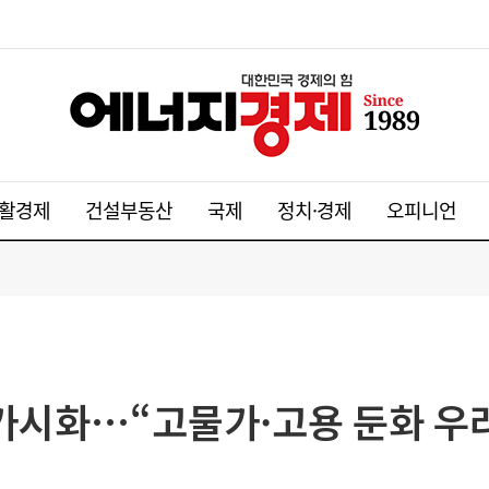
활경제
건설부동산
국제
정치·경제
오피니언
 가시화…“고물가·고용 둔화 우