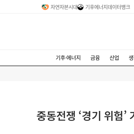
자연자본시대
기후에너지데이터뱅크
기후·에너지
금융
산업
생
중동전쟁 ‘경기 위험’