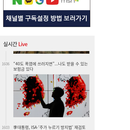
실시간
Live
“40도 폭염에 쓰러지면”...나도 받을 수 있는
16:06
보험금 있다
李대통령, ISA·‘주가 누르기 방지법’ 재검토
16:03
지시…여야 엇갈린 반응