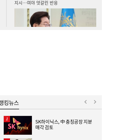
김민석 “갈등 제로” vs 정청래 “한 번 배신하
14:24
면 또”…제주서 난타전
랭킹뉴스
SK하이닉스, 中 충칭공장 지분
사
줄었던 中企 대출, 한 달 만에 반등…5대 은
13:11
매각 검토
행, 기업대출 확대