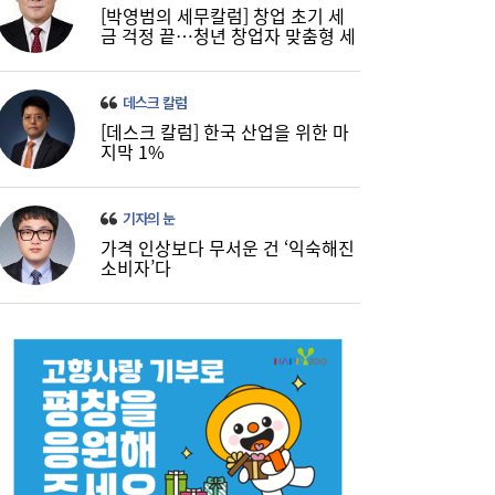
[박영범의 세무칼럼] 창업 초기 세
금 걱정 끝…청년 창업자 맞춤형 세
정 지원 확대
데스크 칼럼
[데스크 칼럼] 한국 산업을 위한 마
지막 1%
기자의 눈
가격 인상보다 무서운 건 ‘익숙해진
소비자’다